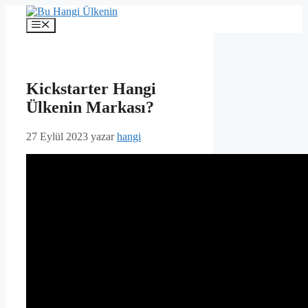
İçeriğe
atla
Menü
Kickstarter Hangi
Ülkenin Markası?
27 Eylül 2023
yazar
hangi