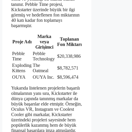
tanınır. Pebble Time projesi,
Kickstarter üzerinde büyük bir ilgi
görmüş ve hedeflenen fon miktarının
40 katı kadar fon toplamayı
başarmıştır.
Marka
Toplanan
Proje Adı
veya
Fon Miktarı
Girişimci
Pebble
Pebble
$20,338,986
Time
Technology
Exploding
The
$8,782,571
Kittens
Oatmeal
OUYA
OUYA Inc.
$8,596,474
Yukarıda listelenen projelerin başarılı
olmalarının yanı sıra, Kickstarter ile
dünya çapında tanınmış markalar da
büyük başarılar elde etmiştir. Örneğin,
Oculus VR, Instagram ve Coolest
Cooler gibi markalar, Kickstarter
üzerindeki projeleri sayesinde hem
popülerlik kazanmış hem de büyük
finansal başarılara imza atmışlardır.