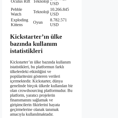
Oculus Rift
Teknoloji
USD
Pebble
10.266.845
Teknoloji
Watch
USD
Exploding
8.782.571
Oyun
Kittens
USD
Kickstarter’ın ülke
bazında kullanım
istatistikleri
Kickstarter’ın ülke bazında kullanım
istatistikleri, bu platformun farklı
ülkelerdeki etkinliğini ve
popülaritesini gösteren verileri
içermektedir. Kickstarter, dünya
genelinde birçok ülkede kullanılan bir
olan crowdsourcing platformudur. Bu
platform, yaratıcı projelerin
finansmanını sağlamak ve
girişimcilerin fikirlerini hayata
geçirmelerine olanak tanımak
amacıyla kullanılmaktadır.