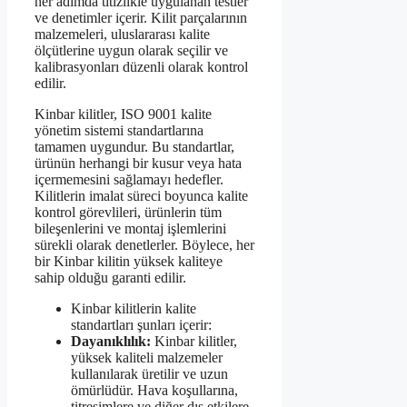
her adımda titizlikle uygulanan testler
ve denetimler içerir. Kilit parçalarının
malzemeleri, uluslararası kalite
ölçütlerine uygun olarak seçilir ve
kalibrasyonları düzenli olarak kontrol
edilir.
Kinbar kilitler, ISO 9001 kalite
yönetim sistemi standartlarına
tamamen uygundur. Bu standartlar,
ürünün herhangi bir kusur veya hata
içermemesini sağlamayı hedefler.
Kilitlerin imalat süreci boyunca kalite
kontrol görevlileri, ürünlerin tüm
bileşenlerini ve montaj işlemlerini
sürekli olarak denetlerler. Böylece, her
bir Kinbar kilitin yüksek kaliteye
sahip olduğu garanti edilir.
Kinbar kilitlerin kalite
standartları şunları içerir:
Dayanıklılık:
Kinbar kilitler,
yüksek kaliteli malzemeler
kullanılarak üretilir ve uzun
ömürlüdür. Hava koşullarına,
titreşimlere ve diğer dış etkilere