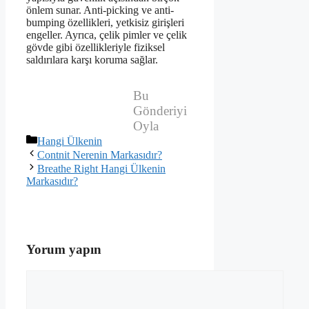
önlem sunar. Anti-picking ve anti-
bumping özellikleri, yetkisiz girişleri
engeller. Ayrıca, çelik pimler ve çelik
gövde gibi özellikleriyle fiziksel
saldırılara karşı koruma sağlar.
Bu
Gönderiyi
Oyla
Kategoriler
Hangi Ülkenin
Contnit Nerenin Markasıdır?
Breathe Right Hangi Ülkenin
Markasıdır?
Yorum yapın
Yorum