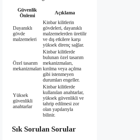
Güvenlik
Açıklama
Önlemi
Kinbar kilitlerin
Dayanıklı
gövdeleri, dayanıklı
gövde
malzemelerden üretilir
malzemeleri
ve dış etkilere karşı
yüksek direnç sağlar.
Kinbar kilitlerde
bulunan özel tasarım
Özel tasarım
mekanizmaları,
mekanizmaları
kırılma veya açılma
gibi istenmeyen
durumları engeller.
Kinbar kilitlerde
kullanılan anahtarlar,
Yüksek
yüksek güvenlikli ve
güvenlikli
tahrip edilmesi zor
anahtarlar
olan yapılarıyla
bilinir.
Sık Sorulan Sorular