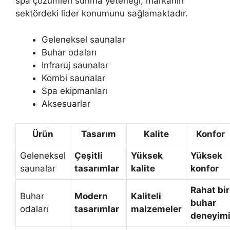
spa çözümleri sunma yeteneği, markanın
sektördeki lider konumunu sağlamaktadır.
Geleneksel saunalar
Buhar odaları
Infraruj saunalar
Kombi saunalar
Spa ekipmanları
Aksesuarlar
Ürün
Tasarım
Kalite
Konfor
Geleneksel
Çeşitli
Yüksek
Yüksek
saunalar
tasarımlar
kalite
konfor
Rahat bir
Buhar
Modern
Kaliteli
buhar
odaları
tasarımlar
malzemeler
deneyim