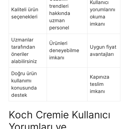
Kullanıcı
trendleri
Kaliteli ürün
yorumlarını
hakkında
seçenekleri
okuma
uzman
imkanı
personel
Uzmanlar
Ürünleri
tarafından
Uygun fiyat
deneyebilme
öneriler
avantajları
imkanı
alabilirsiniz
Doğru ürün
Kapınıza
kullanımı
teslim
konusunda
imkanı
destek
Koch Cremie Kullanıcı
Yorumları ve