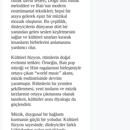
ritmik davul sesleri, Doğu’nun mistik
melodileri ve Batı’nın modern
enstrümantal teknikleri; hepsi bir
araya gelerek eşsiz bir müzikal
mozaik oluşturur. Bu çeşitlilik,
dinleyicilerin dünyanın dört bir
yanından gelen sesleri keşfetmesini
sağlar ve kültürel sınırları kırarak
insanların birbirlerini anlamasına
yardımcı olur.
Kültürel füzyon, ritimlerin doğal
evrimini tetikler. Örneğin, Batı pop
müziği ve Hint ragalarının birleşimiyle
ortaya çıkan “world music” akımı,
müzik endüstrisinde devrim
yaratmıştır. Ritimlerin bu yeniden
şekillenmesi, yeni tınıların ve müzik
tarzlarının ortaya çıkmasına olanak
tanırken, kültürler arası diyalogu da
güçlendirir.
Müzik, duygusal bir bağlantı
kurmanın güçlü bir yoludur. Kültürel
füzyon sayesinde, dinleyiciler farklı
kültürlerden gelen müziklerde