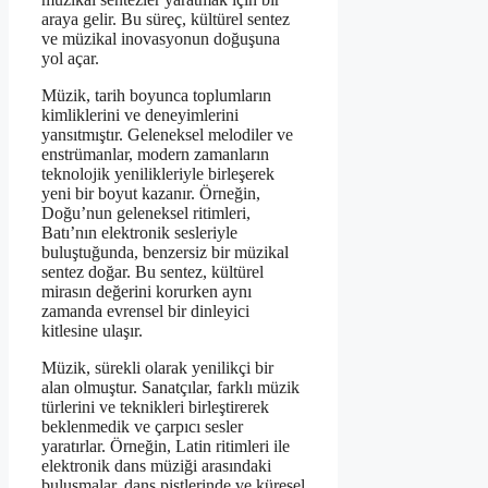
araya gelir. Bu süreç, kültürel sentez
ve müzikal inovasyonun doğuşuna
yol açar.
Müzik, tarih boyunca toplumların
kimliklerini ve deneyimlerini
yansıtmıştır. Geleneksel melodiler ve
enstrümanlar, modern zamanların
teknolojik yenilikleriyle birleşerek
yeni bir boyut kazanır. Örneğin,
Doğu’nun geleneksel ritimleri,
Batı’nın elektronik sesleriyle
buluştuğunda, benzersiz bir müzikal
sentez doğar. Bu sentez, kültürel
mirasın değerini korurken aynı
zamanda evrensel bir dinleyici
kitlesine ulaşır.
Müzik, sürekli olarak yenilikçi bir
alan olmuştur. Sanatçılar, farklı müzik
türlerini ve teknikleri birleştirerek
beklenmedik ve çarpıcı sesler
yaratırlar. Örneğin, Latin ritimleri ile
elektronik dans müziği arasındaki
buluşmalar, dans pistlerinde ve küresel