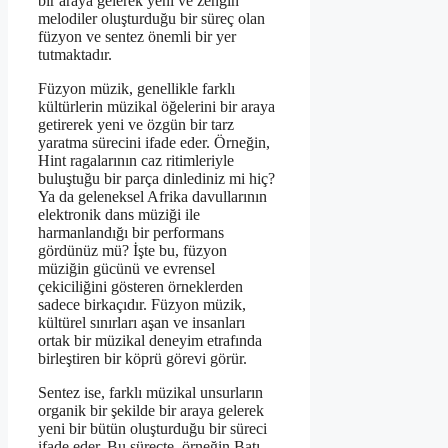
bir araya gelerek yeni ve zengin
melodiler oluşturduğu bir süreç olan
füzyon ve sentez önemli bir yer
tutmaktadır.
Füzyon müzik, genellikle farklı
kültürlerin müzikal öğelerini bir araya
getirerek yeni ve özgün bir tarz
yaratma sürecini ifade eder. Örneğin,
Hint ragalarının caz ritimleriyle
buluştuğu bir parça dinlediniz mi hiç?
Ya da geleneksel Afrika davullarının
elektronik dans müziği ile
harmanlandığı bir performans
gördünüz mü? İşte bu, füzyon
müziğin gücünü ve evrensel
çekiciliğini gösteren örneklerden
sadece birkaçıdır. Füzyon müzik,
kültürel sınırları aşan ve insanları
ortak bir müzikal deneyim etrafında
birleştiren bir köprü görevi görür.
Sentez ise, farklı müzikal unsurların
organik bir şekilde bir araya gelerek
yeni bir bütün oluşturduğu bir süreci
ifade eder. Bu süreçte, örneğin Batı