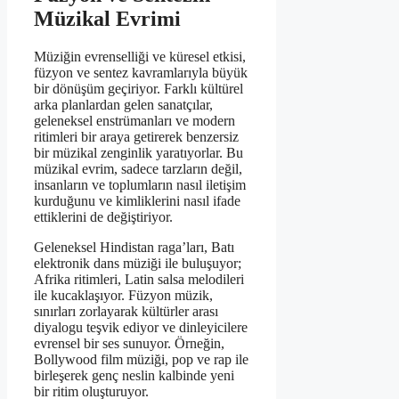
Müzikal Evrimi
Müziğin evrenselliği ve küresel etkisi,
füzyon ve sentez kavramlarıyla büyük
bir dönüşüm geçiriyor. Farklı kültürel
arka planlardan gelen sanatçılar,
geleneksel enstrümanları ve modern
ritimleri bir araya getirerek benzersiz
bir müzikal zenginlik yaratıyorlar. Bu
müzikal evrim, sadece tarzların değil,
insanların ve toplumların nasıl iletişim
kurduğunu ve kimliklerini nasıl ifade
ettiklerini de değiştiriyor.
Geleneksel Hindistan raga’ları, Batı
elektronik dans müziği ile buluşuyor;
Afrika ritimleri, Latin salsa melodileri
ile kucaklaşıyor. Füzyon müzik,
sınırları zorlayarak kültürler arası
diyalogu teşvik ediyor ve dinleyicilere
evrensel bir ses sunuyor. Örneğin,
Bollywood film müziği, pop ve rap ile
birleşerek genç neslin kalbinde yeni
bir ritim oluşturuyor.