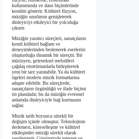
kullanımında ve dans biçimlerinde
kendini gösterir. Kültürel füzyon,
müziğin sınırlarını genişleterek
dinleyiciyi etkileyici bir yolculuğa
çıkarır.
Müziğin yaratıcı süreçleri, sanatçıların
kendi kültürel bağlam ve
deneyimlerinden beslenerek eserlerini
oluşturduğu dinamik bir süreçtir. Bir
müzisyen, geleneksel melodileri
çağdaş enstrümanlarla birleştirerek
yeni bir tarz yaratabilir. Ya da kültürel
ögeleri modern müzik formatlarına
adapte edebilir. Bu süreçlerde,
sanatçıların özgünlüğü ve ifade biçimi
ön plandadır, bu da müziğin evrensel
anlamda dinleyiciyle bağ kurmasını
sağlar.
Müzik tarih boyunca sürekli bir
değişim içinde olmuştur. Teknolojinin
ilerlemesi, küreselleşme ve kültürel
etkileşimler müziği sürekli olarak
yenilemiştir. Günümüzde internet ve