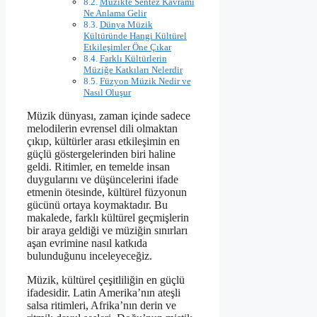
Müzikte Sentez Kavramı
Ne Anlama Gelir
Dünya Müzik
Kültüründe Hangi Kültürel
Etkileşimler Öne Çıkar
Farklı Kültürlerin
Müziğe Katkıları Nelerdir
Füzyon Müzik Nedir ve
Nasıl Oluşur
Müzik dünyası, zaman içinde sadece
melodilerin evrensel dili olmaktan
çıkıp, kültürler arası etkileşimin en
güçlü göstergelerinden biri haline
geldi. Ritimler, en temelde insan
duygularını ve düşüncelerini ifade
etmenin ötesinde, kültürel füzyonun
gücünü ortaya koymaktadır. Bu
makalede, farklı kültürel geçmişlerin
bir araya geldiği ve müziğin sınırları
aşan evrimine nasıl katkıda
bulunduğunu inceleyeceğiz.
Müzik, kültürel çeşitliliğin en güçlü
ifadesidir. Latin Amerika’nın ateşli
salsa ritimleri, Afrika’nın derin ve