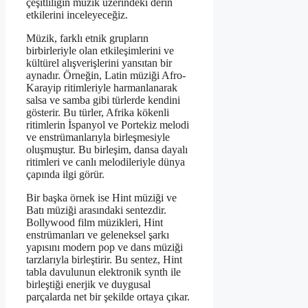
çeşitliliğin müzik üzerindeki derin
etkilerini inceleyeceğiz.
Müzik, farklı etnik grupların
birbirleriyle olan etkileşimlerini ve
kültürel alışverişlerini yansıtan bir
aynadır. Örneğin, Latin müziği Afro-
Karayip ritimleriyle harmanlanarak
salsa ve samba gibi türlerde kendini
gösterir. Bu türler, Afrika kökenli
ritimlerin İspanyol ve Portekiz melodi
ve enstrümanlarıyla birleşmesiyle
oluşmuştur. Bu birleşim, dansa dayalı
ritimleri ve canlı melodileriyle dünya
çapında ilgi görür.
Bir başka örnek ise Hint müziği ve
Batı müziği arasındaki sentezdir.
Bollywood film müzikleri, Hint
enstrümanları ve geleneksel şarkı
yapısını modern pop ve dans müziği
tarzlarıyla birleştirir. Bu sentez, Hint
tabla davulunun elektronik synth ile
birleştiği enerjik ve duygusal
parçalarda net bir şekilde ortaya çıkar.