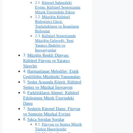
Küresel Sahnedeki
Evrim: Kültürel Sentetizmin
Müzik Üzerindeki Etkisi
Müziğin Kültürel
Birleştirici Gücü:
Toplulukların ve İnsanların
Birleşimi
Kültürel Sentetizmde
Müziğin Geleceği: Yeni
Yaratıcı İfadeler ve
İnovasyonlar
Müziğin Renkli Dünyası:
Kültürel Füzyon ve Yaratıcı
Süreçler
Harmanlanan Melodiler: Etnik
Çeşitliliğin Müzikteki Yansımaları
Sesler Arasında Köprü: Kültürel
Sentez ve Müzikal İnovasyon
Farklılıkların Ahengi: Kültürel
Etkileşimin Müzik Üzerindeki
Dansı
Seslerin Küresel Dansı: Füzyon
ve Sentezin Müzikal Evrimi
Sıkça Sorulan Sorular
Füzyon ve Sentez Müzik
Türleri Hangileridir