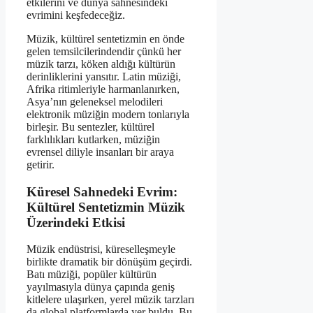
etkilerini ve dünya sahnesindeki
evrimini keşfedeceğiz.
Müzik, kültürel sentetizmin en önde
gelen temsilcilerindendir çünkü her
müzik tarzı, köken aldığı kültürün
derinliklerini yansıtır. Latin müziği,
Afrika ritimleriyle harmanlanırken,
Asya’nın geleneksel melodileri
elektronik müziğin modern tonlarıyla
birleşir. Bu sentezler, kültürel
farklılıkları kutlarken, müziğin
evrensel diliyle insanları bir araya
getirir.
Küresel Sahnedeki Evrim:
Kültürel Sentetizmin Müzik
Üzerindeki Etkisi
Müzik endüstrisi, küreselleşmeyle
birlikte dramatik bir dönüşüm geçirdi.
Batı müziği, popüler kültürün
yayılmasıyla dünya çapında geniş
kitlelere ulaşırken, yerel müzik tarzları
da global platformlarda yer buldu. Bu