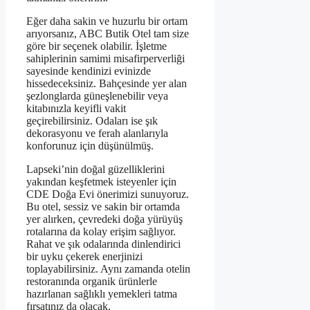
Eğer daha sakin ve huzurlu bir ortam
arıyorsanız, ABC Butik Otel tam size
göre bir seçenek olabilir. İşletme
sahiplerinin samimi misafirperverliği
sayesinde kendinizi evinizde
hissedeceksiniz. Bahçesinde yer alan
şezlonglarda güneşlenebilir veya
kitabınızla keyifli vakit
geçirebilirsiniz. Odaları ise şık
dekorasyonu ve ferah alanlarıyla
konforunuz için düşünülmüş.
Lapseki’nin doğal güzelliklerini
yakından keşfetmek isteyenler için
CDE Doğa Evi önerimizi sunuyoruz.
Bu otel, sessiz ve sakin bir ortamda
yer alırken, çevredeki doğa yürüyüş
rotalarına da kolay erişim sağlıyor.
Rahat ve şık odalarında dinlendirici
bir uyku çekerek enerjinizi
toplayabilirsiniz. Aynı zamanda otelin
restoranında organik ürünlerle
hazırlanan sağlıklı yemekleri tatma
fırsatınız da olacak.