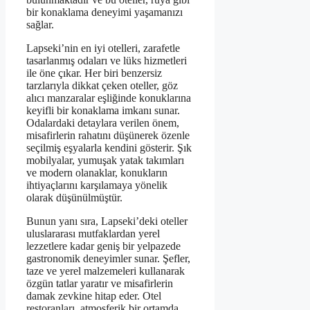
bir konaklama deneyimi yaşamanızı
sağlar.
Lapseki’nin en iyi otelleri, zarafetle
tasarlanmış odaları ve lüks hizmetleri
ile öne çıkar. Her biri benzersiz
tarzlarıyla dikkat çeken oteller, göz
alıcı manzaralar eşliğinde konuklarına
keyifli bir konaklama imkanı sunar.
Odalardaki detaylara verilen önem,
misafirlerin rahatını düşünerek özenle
seçilmiş eşyalarla kendini gösterir. Şık
mobilyalar, yumuşak yatak takımları
ve modern olanaklar, konukların
ihtiyaçlarını karşılamaya yönelik
olarak düşünülmüştür.
Bunun yanı sıra, Lapseki’deki oteller
uluslararası mutfaklardan yerel
lezzetlere kadar geniş bir yelpazede
gastronomik deneyimler sunar. Şefler,
taze ve yerel malzemeleri kullanarak
özgün tatlar yaratır ve misafirlerin
damak zevkine hitap eder. Otel
restoranları, atmosferik bir ortamda