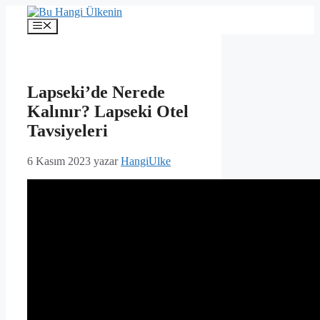
İçeriğe
atla
Menü
Lapseki’de Nerede
Kalınır? Lapseki Otel
Tavsiyeleri
6 Kasım 2023
yazar
HangiUlke