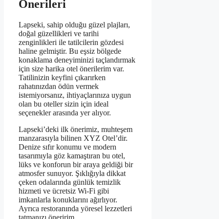
Önerileri
Lapseki, sahip olduğu güzel plajları,
doğal güzellikleri ve tarihi
zenginlikleri ile tatilcilerin gözdesi
haline gelmiştir. Bu eşsiz bölgede
konaklama deneyiminizi taçlandırmak
için size harika otel önerilerim var.
Tatilinizin keyfini çıkarırken
rahatınızdan ödün vermek
istemiyorsanız, ihtiyaçlarınıza uygun
olan bu oteller sizin için ideal
seçenekler arasında yer alıyor.
Lapseki’deki ilk önerimiz, muhteşem
manzarasıyla bilinen XYZ Otel’dir.
Denize sıfır konumu ve modern
tasarımıyla göz kamaştıran bu otel,
lüks ve konforun bir araya geldiği bir
atmosfer sunuyor. Şıklığıyla dikkat
çeken odalarında günlük temizlik
hizmeti ve ücretsiz Wi-Fi gibi
imkanlarla konuklarını ağırlıyor.
Ayrıca restoranında yöresel lezzetleri
tatmanızı öneririm.