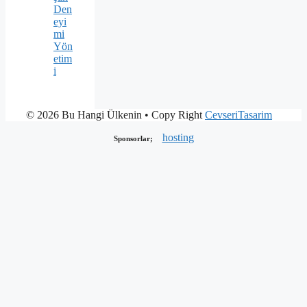
Den
eyi
mi
Yön
etim
i
© 2026 Bu Hangi Ülkenin
• Copy Right
CevseriTasarim
hosting
Sponsorlar;