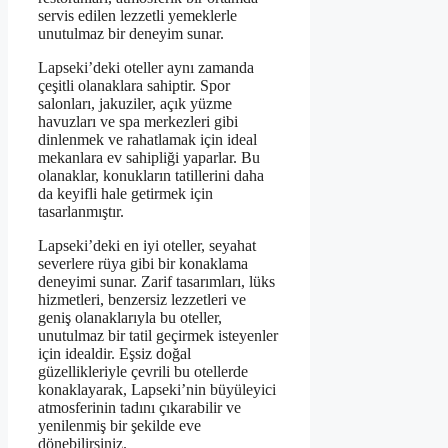
servis edilen lezzetli yemeklerle
unutulmaz bir deneyim sunar.
Lapseki’deki oteller aynı zamanda
çeşitli olanaklara sahiptir. Spor
salonları, jakuziler, açık yüzme
havuzları ve spa merkezleri gibi
dinlenmek ve rahatlamak için ideal
mekanlara ev sahipliği yaparlar. Bu
olanaklar, konukların tatillerini daha
da keyifli hale getirmek için
tasarlanmıştır.
Lapseki’deki en iyi oteller, seyahat
severlere rüya gibi bir konaklama
deneyimi sunar. Zarif tasarımları, lüks
hizmetleri, benzersiz lezzetleri ve
geniş olanaklarıyla bu oteller,
unutulmaz bir tatil geçirmek isteyenler
için idealdir. Eşsiz doğal
güzellikleriyle çevrili bu otellerde
konaklayarak, Lapseki’nin büyüleyici
atmosferinin tadını çıkarabilir ve
yenilenmiş bir şekilde eve
dönebilirsiniz.