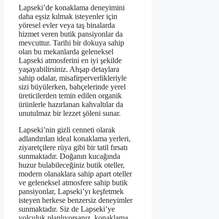
Lapseki’de konaklama deneyimini
daha eşsiz kılmak isteyenler için
yöresel evler veya taş binalarda
hizmet veren butik pansiyonlar da
mevcuttur. Tarihi bir dokuya sahip
olan bu mekanlarda geleneksel
Lapseki atmosferini en iyi şekilde
yaşayabilirsiniz. Ahşap detaylara
sahip odalar, misafirperverlikleriyle
sizi büyülerken, bahçelerinde yerel
üreticilerden temin edilen organik
ürünlerle hazırlanan kahvaltılar da
unutulmaz bir lezzet şöleni sunar.
Lapseki’nin gizli cenneti olarak
adlandırılan ideal konaklama yerleri,
ziyaretçilere rüya gibi bir tatil fırsatı
sunmaktadır. Doğanın kucağında
huzur bulabileceğiniz butik oteller,
modern olanaklara sahip apart oteller
ve geleneksel atmosfere sahip butik
pansiyonlar, Lapseki’yı keşfetmek
isteyen herkese benzersiz deneyimler
sunmaktadır. Siz de Lapseki’ye
yolculuk planlıyorsanız, konaklama