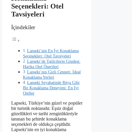
Seçenekleri: Otel
Tavsiyeleri
İçindekiler
Lapseki’nin En İyi Konaklama
Seçenekleri: Otel Tavsiyeleri
Lapseki’de Tatilcilerin Gözdesi:
Harika Otel Önerileri
Lapseki’nin Gizli Cenneti: İdeal
Konaklama Yerleri
Lapseki Seyahatinde Rüya Gibi
Bir Konaklama Deneyimi: En İyi
Oteller
Lapseki, Türkiye’nin güzel ve popüler
bir turistik noktasıdır. Eşsiz doğal
güzellikleri ve tarihi zenginlikleriyle
tanınan bu şehirde konaklama
seçenekleri de oldukça çeşitlidir.
Lapseki’nin en iyi konaklama