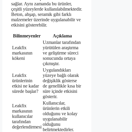
sağlar. Aynı zamanda bu ürünler,
çeşitli yüzeylerde kullanılabilmektedir.
Beton, ahşap, seramik gibi farklı
malzemeler üzerinde uygulanabilir ve
etkisini gösterebilir.
Bilinmeyenler
Açıklama
Uzmanlar tarafından
Leakfix
yürütülen araştırma
markasının
ve geliştirme süreci
kökeni
sonucunda ortaya
çıkmıştır.
Uygulandıkları
Leakfix
yüzeye bağlı olarak
ürünlerinin
değişiklik gösterse
etkisi ne kadar
de genellikle kısa bir
sürede başlar?
süre içinde etkisini
gösterir.
Kullanıcılar,
Leakfix
ürünlerin etkili
markasının
olduğunu ve kolay
kullanıcılar
uygulanabilir
tarafından
olduğunu
değerlendirmesi
belirtmektedirler.