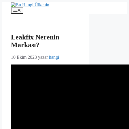
İçeriğe
atla
Menü
Leakfix Nerenin
Markası?
10 Ekim 2023
yazar
hangi