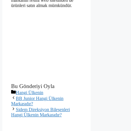
markanın resmi web sitesinden de
ürünleri satın almak mümkündür.
Bu Gönderiyi Oyla
Kategoriler
Hangi Ülkenin
BB Junior Hangi Ülkenin
Markasıdır?
Sidem Direksiyon Bileşenleri
Hangi Ülkenin Markasıdır?