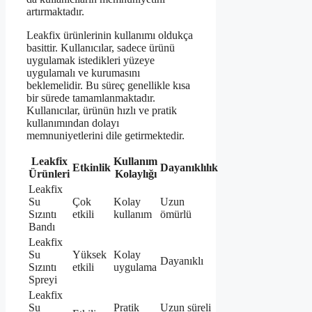
artırmaktadır.
Leakfix ürünlerinin kullanımı oldukça
basittir. Kullanıcılar, sadece ürünü
uygulamak istedikleri yüzeye
uygulamalı ve kurumasını
beklemelidir. Bu süreç genellikle kısa
bir sürede tamamlanmaktadır.
Kullanıcılar, ürünün hızlı ve pratik
kullanımından dolayı
memnuniyetlerini dile getirmektedir.
Leakfix
Kullanım
Etkinlik
Dayanıklılık
Ürünleri
Kolaylığı
Leakfix
Su
Çok
Kolay
Uzun
Sızıntı
etkili
kullanım
ömürlü
Bandı
Leakfix
Su
Yüksek
Kolay
Dayanıklı
Sızıntı
etkili
uygulama
Spreyi
Leakfix
Su
Pratik
Uzun süreli