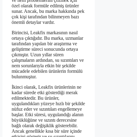
ve nem problemlerini çözmek için
özel olarak formüle edilmiş ürünler
sunar. Ancak, bu marka hakkında pek
çok kişi tarafından bilinmeyen bazı
önemli detaylar vardır.
Birincisi, Leakfix markasının nasıl
ortaya çıktığıdır. Bu marka, uzmanlar
tarafından yapılan bir araştırma ve
geliştirme süreci sonucunda ortaya
çıkmıştır. Uzun yıllar süren
çalışmaların ardından, su sızıntıları ve
nem sorunlarıyla etkin bir şekilde
mücadele edebilen ürünlerin formülü
bulunmuştur.
İkinci olarak, Leakfix ürünlerinin ne
kadar sürede etki gösterdiği merak
edilmektedir. Bu ürünler,
uygulandıkları yüzeye hızlı bir şekilde
nüfuz eder ve sızıntıları engellemeye
başlar. Etki süresi, uygulandığı alanın
büyüklüğüne ve sızıntı derecesine
bağlı olarak değişiklik gösterebilir.
Ancak genellikle kısa bir süre içinde
etkisini gösterir ve su sızıntılarını