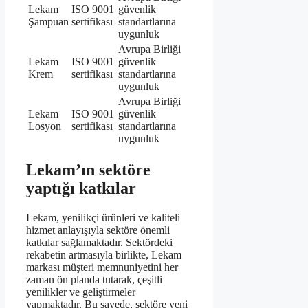
Lekam
ISO 9001
güvenlik
Şampuan
sertifikası
standartlarına
uygunluk
Avrupa Birliği
Lekam
ISO 9001
güvenlik
Krem
sertifikası
standartlarına
uygunluk
Avrupa Birliği
Lekam
ISO 9001
güvenlik
Losyon
sertifikası
standartlarına
uygunluk
Lekam’ın sektöre
yaptığı katkılar
Lekam, yenilikçi ürünleri ve kaliteli
hizmet anlayışıyla sektöre önemli
katkılar sağlamaktadır. Sektördeki
rekabetin artmasıyla birlikte, Lekam
markası müşteri memnuniyetini her
zaman ön planda tutarak, çeşitli
yenilikler ve geliştirmeler
yapmaktadır. Bu sayede, sektöre yeni