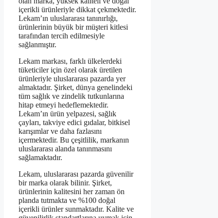
olan marka, yüksek kaliteli ve doğal
içerikli ürünleriyle dikkat çekmektedir.
Lekam’ın uluslararası tanınırlığı,
ürünlerinin büyük bir müşteri kitlesi
tarafından tercih edilmesiyle
sağlanmıştır.
Lekam markası, farklı ülkelerdeki
tüketiciler için özel olarak üretilen
ürünleriyle uluslararası pazarda yer
almaktadır. Şirket, dünya genelindeki
tüm sağlık ve zindelik tutkunlarına
hitap etmeyi hedeflemektedir.
Lekam’ın ürün yelpazesi, sağlık
çayları, takviye edici gıdalar, bitkisel
karışımlar ve daha fazlasını
içermektedir. Bu çeşitlilik, markanın
uluslararası alanda tanınmasını
sağlamaktadır.
Lekam, uluslararası pazarda güvenilir
bir marka olarak bilinir. Şirket,
ürünlerinin kalitesini her zaman ön
planda tutmakta ve %100 doğal
içerikli ürünler sunmaktadır. Kalite ve
güvenilirlik standartlarına uymak için