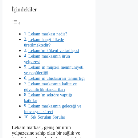
İçindekiler
Lekam markası nedir?
Lekam hangi ülkede
üretilmektedir?
Lekam’ın kökeni ve tarihçesi
Lekam markasının ürün
yelpazesi
Lekam’ın müşteri memnuniyeti
ve popülerliği
Lekam’ın uluslararası tanınırlığı
Lekam markasının kalite ve
güvenilirlik standartları
Lekam’ın sektöre yaptığı
katkılar
Lekam markasının geleceği ve
inovasyon süreci
Sık Sorulan Sorular
Lekam markası, geniş bir ürün
yelpazesine sahip olan bir sağlık ve