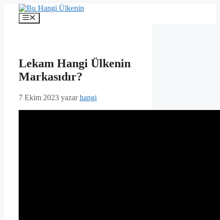
İçeriğe
atla
Menü
Lekam Hangi Ülkenin
Markasıdır?
7 Ekim 2023
yazar
hangi