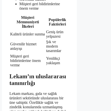
Müşteri geri bildirimlerine
önem verme
Müşteri
Popülerlik
Memnuniyeti
Faktörleri
İlkeleri
Geniş ürün
Kaliteli ürünler sunma
yelpazesi
Şık ve
Güvenilir hizmet
modern
anlayışı
tasarımlar
Müşteri geri
Yenilikçi
bildirimlerine önem
yaklaşım
verme
Lekam’ın uluslararası
tanınırlığı
Lekam markası, gıda ve sağlık
ürünleri sektöründe uluslararası bir
üne sahiptir. Özellikle sağlık ve
zindelik konularında uzmanlaşmış