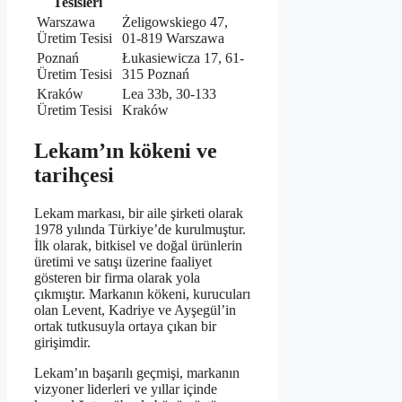
Tesisleri
Warszawa
Żeligowskiego 47,
Üretim Tesisi
01-819 Warszawa
Poznań
Łukasiewicza 17, 61-
Üretim Tesisi
315 Poznań
Kraków
Lea 33b, 30-133
Üretim Tesisi
Kraków
Lekam’ın kökeni ve
tarihçesi
Lekam markası, bir aile şirketi olarak
1978 yılında Türkiye’de kurulmuştur.
İlk olarak, bitkisel ve doğal ürünlerin
üretimi ve satışı üzerine faaliyet
gösteren bir firma olarak yola
çıkmıştır. Markanın kökeni, kurucuları
olan Levent, Kadriye ve Ayşegül’in
ortak tutkusuyla ortaya çıkan bir
girişimdir.
Lekam’ın başarılı geçmişi, markanın
vizyoner liderleri ve yıllar içinde