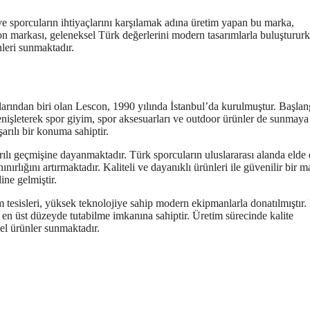
ve sporcuların ihtiyaçlarını karşılamak adına üretim yapan bu marka,
con markası, geleneksel Türk değerlerini modern tasarımlarla buluşturur
nleri sunmaktadır.
arından biri olan Lescon, 1990 yılında İstanbul’da kurulmuştur. Başlan
nişleterek spor giyim, spor aksesuarları ve outdoor ürünler de sunmaya
arılı bir konuma sahiptir.
lı geçmişine dayanmaktadır. Türk sporcuların uluslararası alanda elde e
nırlığını artırmaktadır. Kaliteli ve dayanıklı ürünleri ile güvenilir bir m
ine gelmiştir.
 tesisleri, yüksek teknolojiye sahip modern ekipmanlarla donatılmıştır.
en üst düzeyde tutabilme imkanına sahiptir. Üretim sürecinde kalite
el ürünler sunmaktadır.