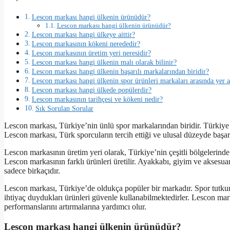
Lescon markası hangi ülkenin ürünüdür?
Lescon markası hangi ülkenin ürünüdür?
Lescon markası hangi ülkeye aittir?
Lescon markasının kökeni nerededir?
Lescon markasının üretim yeri neresidir?
Lescon markası hangi ülkenin malı olarak bilinir?
Lescon markası hangi ülkenin başarılı markalarından biridir?
Lescon markası hangi ülkenin spor ürünleri markaları arasında yer a
Lescon markası hangi ülkede popülerdir?
Lescon markasının tarihçesi ve kökeni nedir?
Sık Sorulan Sorular
Lescon markası, Türkiye’nin ünlü spor markalarından biridir. Türkiye 
Lescon markası, Türk sporcuların tercih ettiği ve ulusal düzeyde başar
Lescon markasının üretim yeri olarak, Türkiye’nin çeşitli bölgelerinde b
Lescon markasının farklı ürünleri üretilir. Ayakkabı, giyim ve aksesua
sadece birkaçıdır.
Lescon markası, Türkiye’de oldukça popüler bir markadır. Spor tutkun
ihtiyaç duydukları ürünleri güvenle kullanabilmektedirler. Lescon markas
performanslarını artırmalarına yardımcı olur.
Lescon markası hangi ülkenin ürünüdür?