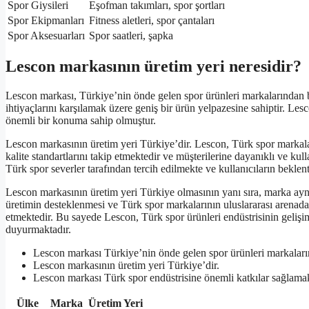
Spor Giysileri
Eşofman takımları, spor şortları
Spor Ekipmanları
Fitness aletleri, spor çantaları
Spor Aksesuarları
Spor saatleri, şapka
Lescon markasının üretim yeri neresidir?
Lescon markası, Türkiye’nin önde gelen spor ürünleri markalarından b
ihtiyaçlarını karşılamak üzere geniş bir ürün yelpazesine sahiptir. Les
önemli bir konuma sahip olmuştur.
Lescon markasının üretim yeri Türkiye’dir. Lescon, Türk spor markaları
kalite standartlarını takip etmektedir ve müşterilerine dayanıklı ve ku
Türk spor severler tarafından tercih edilmekte ve kullanıcıların beklent
Lescon markasının üretim yeri Türkiye olmasının yanı sıra, marka ayn
üretimin desteklenmesi ve Türk spor markalarının uluslararası arenad
etmektedir. Bu sayede Lescon, Türk spor ürünleri endüstrisinin gelişi
duyurmaktadır.
Lescon markası Türkiye’nin önde gelen spor ürünleri markaların
Lescon markasının üretim yeri Türkiye’dir.
Lescon markası Türk spor endüstrisine önemli katkılar sağlamak
Ülke
Marka
Üretim Yeri