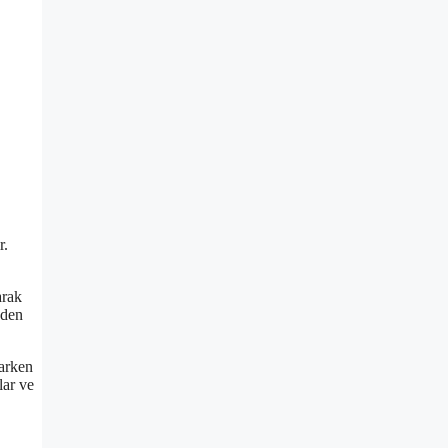
r.
arak
nden
parken
lar ve