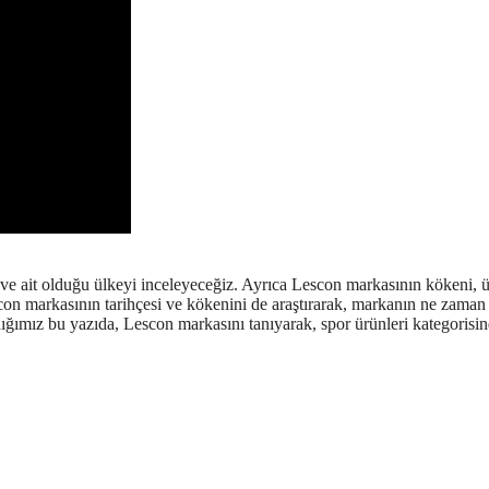
e ait olduğu ülkeyi inceleyeceğiz. Ayrıca Lescon markasının kökeni, 
scon markasının tarihçesi ve kökenini de araştırarak, markanın ne zaman
adığımız bu yazıda, Lescon markasını tanıyarak, spor ürünleri kategorisi