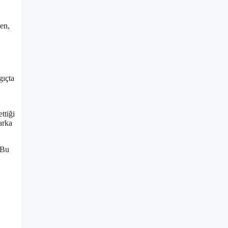
ken,
gıçta
ttiği
arka
 Bu