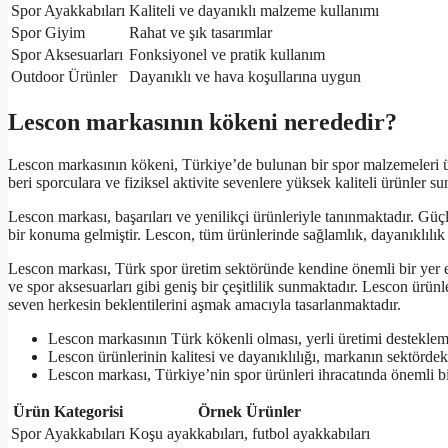
Spor Ayakkabıları
Kaliteli ve dayanıklı malzeme kullanımı
Spor Giyim
Rahat ve şık tasarımlar
Spor Aksesuarları
Fonksiyonel ve pratik kullanım
Outdoor Ürünler
Dayanıklı ve hava koşullarına uygun
Lescon markasının kökeni nerededir?
Lescon markasının kökeni, Türkiye’de bulunan bir spor malzemeleri ür
beri sporculara ve fiziksel aktivite sevenlere yüksek kaliteli ürünler s
Lescon markası, başarıları ve yenilikçi ürünleriyle tanınmaktadır. Gü
bir konuma gelmiştir. Lescon, tüm ürünlerinde sağlamlık, dayanıklılı
Lescon markası, Türk spor üretim sektöründe kendine önemli bir yer ed
ve spor aksesuarları gibi geniş bir çeşitlilik sunmaktadır. Lescon ürü
seven herkesin beklentilerini aşmak amacıyla tasarlanmaktadır.
Lescon markasının Türk kökenli olması, yerli üretimi desteklem
Lescon ürünlerinin kalitesi ve dayanıklılığı, markanın sektördeki
Lescon markası, Türkiye’nin spor ürünleri ihracatında önemli b
Ürün Kategorisi
Örnek Ürünler
Spor Ayakkabıları
Koşu ayakkabıları, futbol ayakkabıları