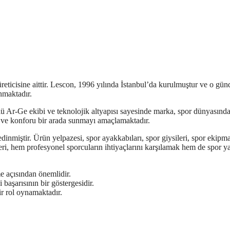
eticisine aittir. Lescon, 1996 yılında İstanbul’da kurulmuştur ve o gün
unmaktadır.
çlü Ar-Ge ekibi ve teknolojik altyapısı sayesinde marka, spor dünyasınd
k ve konforu bir arada sunmayı amaçlamaktadır.
inmiştir. Ürün yelpazesi, spor ayakkabıları, spor giysileri, spor ekipma
nleri, hem profesyonel sporcuların ihtiyaçlarını karşılamak hem de spor 
e açısından önemlidir.
 başarısının bir göstergesidir.
ir rol oynamaktadır.