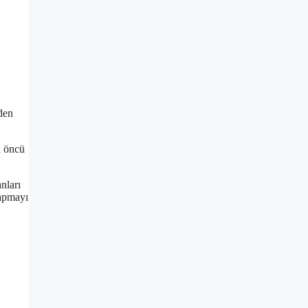
den
a öncü
nları
yapmayı