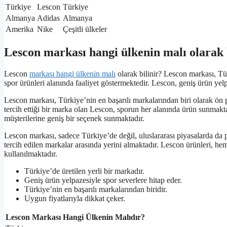
Türkiye
Lescon
Türkiye
Almanya
Adidas
Almanya
Amerika
Nike
Çeşitli ülkeler
Lescon markası hangi ülkenin malı olarak 
Lescon
markası hangi ülkenin malı
olarak bilinir? Lescon markası, Tür
spor ürünleri alanında faaliyet göstermektedir. Lescon, geniş ürün yelp
Lescon markası, Türkiye’nin en başarılı markalarından biri olarak ön p
tercih ettiği bir marka olan Lescon, sporun her alanında ürün sunmakta
müşterilerine geniş bir seçenek sunmaktadır.
Lescon markası, sadece Türkiye’de değil, uluslararası piyasalarda da pop
tercih edilen markalar arasında yerini almaktadır. Lescon ürünleri, he
kullanılmaktadır.
Türkiye’de üretilen yerli bir markadır.
Geniş ürün yelpazesiyle spor severlere hitap eder.
Türkiye’nin en başarılı markalarından biridir.
Uygun fiyatlarıyla dikkat çeker.
Lescon Markası Hangi Ülkenin Malıdır?