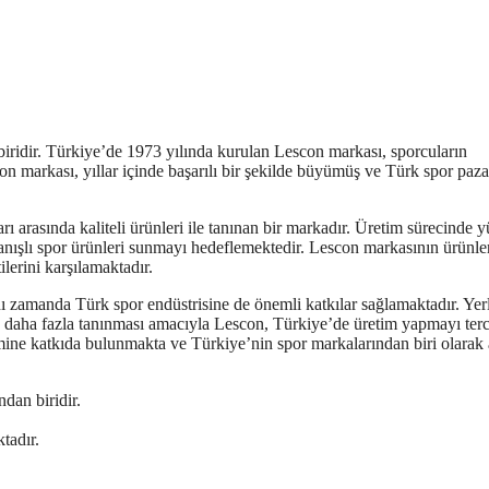
iridir. Türkiye’de 1973 yılında kurulan Lescon markası, sporcuların
con markası, yıllar içinde başarılı bir şekilde büyümüş ve Türk spor paz
 arasında kaliteli ürünleri ile tanınan bir markadır. Üretim sürecinde 
llanışlı spor ürünleri sunmayı hedeflemektedir. Lescon markasının ürünler
ilerini karşılamaktadır.
ı zamanda Türk spor endüstrisine de önemli katkılar sağlamaktadır. Yerl
a daha fazla tanınması amacıyla Lescon, Türkiye’de üretim yapmayı ter
mine katkıda bulunmakta ve Türkiye’nin spor markalarından biri olarak 
dan biridir.
tadır.