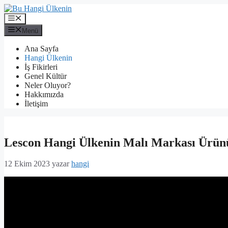
İçeriğe
atla
Menü
Menü
Ana Sayfa
Hangi Ülkenin
İş Fikirleri
Genel Kültür
Neler Oluyor?
Hakkımızda
İletişim
Lescon Hangi Ülkenin Malı Markası Ürün
12 Ekim 2023
yazar
hangi