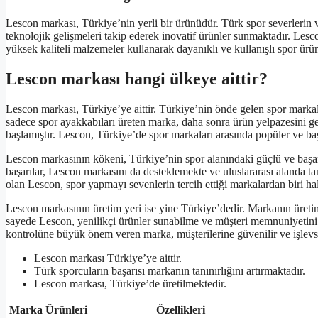
Lescon markası, Türkiye’nin yerli bir ürünüdür. Türk spor severlerin 
teknolojik gelişmeleri takip ederek inovatif ürünler sunmaktadır. Les
yüksek kaliteli malzemeler kullanarak dayanıklı ve kullanışlı spor ürü
Lescon markası hangi ülkeye aittir?
Lescon markası, Türkiye’ye aittir. Türkiye’nin önde gelen spor markal
sadece spor ayakkabıları üreten marka, daha sonra ürün yelpazesini ge
başlamıştır. Lescon, Türkiye’de spor markaları arasında popüler ve baş
Lescon markasının kökeni, Türkiye’nin spor alanındaki güçlü ve başarı
başarılar, Lescon markasını da desteklemekte ve uluslararası alanda tanı
olan Lescon, spor yapmayı sevenlerin tercih ettiği markalardan biri hal
Lescon markasının üretim yeri ise yine Türkiye’dedir. Markanın üretim
sayede Lescon, yenilikçi ürünler sunabilme ve müşteri memnuniyetini 
kontrolüne büyük önem veren marka, müşterilerine güvenilir ve işlevs
Lescon markası Türkiye’ye aittir.
Türk sporcuların başarısı markanın tanınırlığını artırmaktadır.
Lescon markası, Türkiye’de üretilmektedir.
Marka Ürünleri
Özellikleri