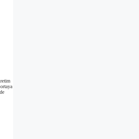
üretim
 ortaya
nde