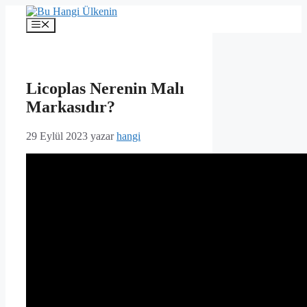
İçeriğe
atla
Menü
Licoplas Nerenin Malı
Markasıdır?
29 Eylül 2023
yazar
hangi