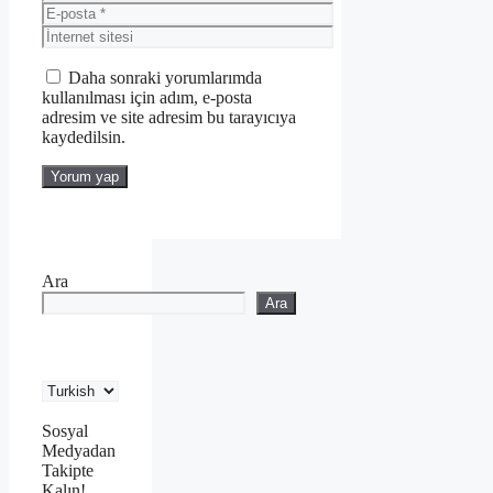
E-
posta
İnternet
sitesi
Daha sonraki yorumlarımda
kullanılması için adım, e-posta
adresim ve site adresim bu tarayıcıya
kaydedilsin.
Ara
Ara
Sosyal
Medyadan
Takipte
Kalın!