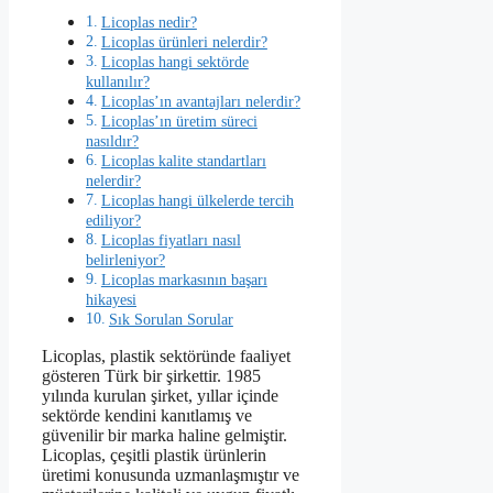
Licoplas nedir?
Licoplas ürünleri nelerdir?
Licoplas hangi sektörde
kullanılır?
Licoplas’ın avantajları nelerdir?
Licoplas’ın üretim süreci
nasıldır?
Licoplas kalite standartları
nelerdir?
Licoplas hangi ülkelerde tercih
ediliyor?
Licoplas fiyatları nasıl
belirleniyor?
Licoplas markasının başarı
hikayesi
Sık Sorulan Sorular
Licoplas, plastik sektöründe faaliyet
gösteren Türk bir şirkettir. 1985
yılında kurulan şirket, yıllar içinde
sektörde kendini kanıtlamış ve
güvenilir bir marka haline gelmiştir.
Licoplas, çeşitli plastik ürünlerin
üretimi konusunda uzmanlaşmıştır ve