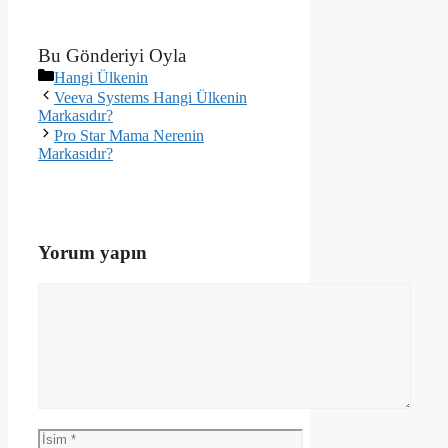
Bu Gönderiyi Oyla
Kategoriler
Hangi Ülkenin
Veeva Systems Hangi Ülkenin
Markasıdır?
Pro Star Mama Nerenin
Markasıdır?
Yorum yapın
Yorum
İsim