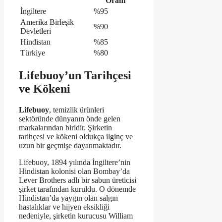
Oranı
İngiltere
%95
Amerika Birleşik
%90
Devletleri
Hindistan
%85
Türkiye
%80
Lifebuoy’un Tarihçesi
ve Kökeni
Lifebuoy
, temizlik ürünleri
sektöründe dünyanın önde gelen
markalarından biridir. Şirketin
tarihçesi ve kökeni oldukça ilginç ve
uzun bir geçmişe dayanmaktadır.
Lifebuoy, 1894 yılında İngiltere’nin
Hindistan kolonisi olan Bombay’da
Lever Brothers adlı bir sabun üreticisi
şirket tarafından kuruldu. O dönemde
Hindistan’da yaygın olan salgın
hastalıklar ve hijyen eksikliği
nedeniyle, şirketin kurucusu William