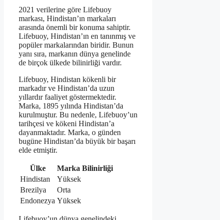
2021 verilerine göre Lifebuoy
markası, Hindistan’ın markaları
arasında önemli bir konuma sahiptir.
Lifebuoy, Hindistan’ın en tanınmış ve
popüler markalarından biridir. Bunun
yanı sıra, markanın dünya genelinde
de birçok ülkede bilinirliği vardır.
Lifebuoy, Hindistan kökenli bir
markadır ve Hindistan’da uzun
yıllardır faaliyet göstermektedir.
Marka, 1895 yılında Hindistan’da
kurulmuştur. Bu nedenle, Lifebuoy’un
tarihçesi ve kökeni Hindistan’a
dayanmaktadır. Marka, o günden
bugüne Hindistan’da büyük bir başarı
elde etmiştir.
Ülke
Marka Bilinirliği
Hindistan
Yüksek
Brezilya
Orta
Endonezya
Yüksek
Lifebuoy’un dünya genelindeki