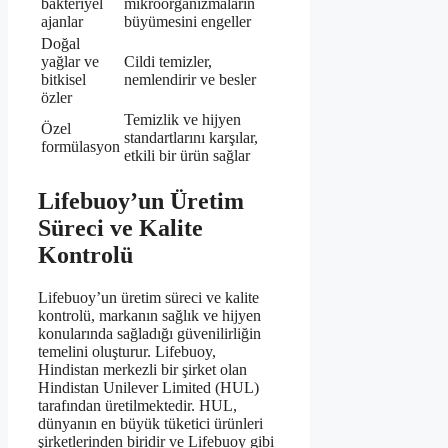
bakteriyel
mikroorganizmaların
ajanlar
büyümesini engeller
Doğal
yağlar ve
Cildi temizler,
bitkisel
nemlendirir ve besler
özler
Temizlik ve hijyen
Özel
standartlarını karşılar,
formülasyon
etkili bir ürün sağlar
Lifebuoy’un Üretim
Süreci ve Kalite
Kontrolü
Lifebuoy’un üretim süreci ve kalite
kontrolü, markanın sağlık ve hijyen
konularında sağladığı güvenilirliğin
temelini oluşturur. Lifebuoy,
Hindistan merkezli bir şirket olan
Hindistan Unilever Limited (HUL)
tarafından üretilmektedir. HUL,
dünyanın en büyük tüketici ürünleri
şirketlerinden biridir ve Lifebuoy gibi