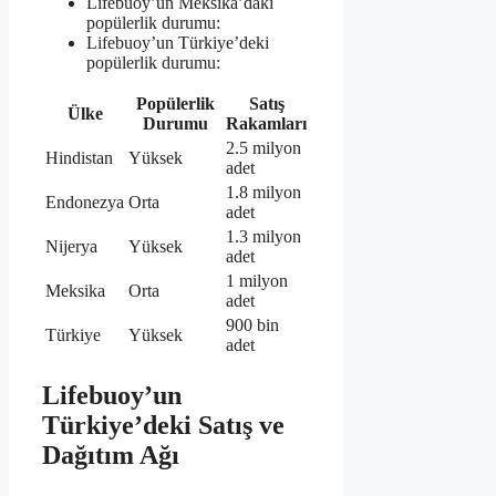
Lifebuoy’un Meksika’daki
popülerlik durumu:
Lifebuoy’un Türkiye’deki
popülerlik durumu:
Popülerlik
Satış
Ülke
Durumu
Rakamları
2.5 milyon
Hindistan
Yüksek
adet
1.8 milyon
Endonezya
Orta
adet
1.3 milyon
Nijerya
Yüksek
adet
1 milyon
Meksika
Orta
adet
900 bin
Türkiye
Yüksek
adet
Lifebuoy’un
Türkiye’deki Satış ve
Dağıtım Ağı