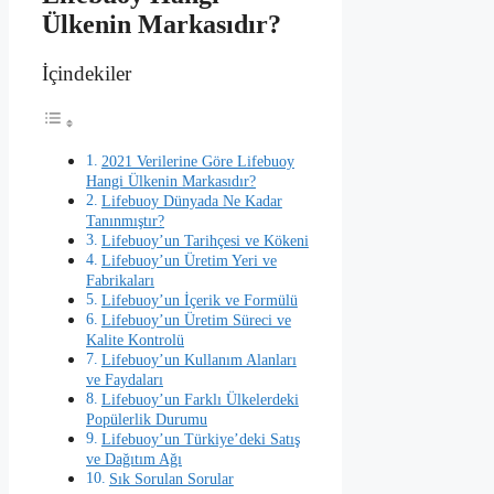
Ülkenin Markasıdır?
İçindekiler
2021 Verilerine Göre Lifebuoy
Hangi Ülkenin Markasıdır?
Lifebuoy Dünyada Ne Kadar
Tanınmıştır?
Lifebuoy’un Tarihçesi ve Kökeni
Lifebuoy’un Üretim Yeri ve
Fabrikaları
Lifebuoy’un İçerik ve Formülü
Lifebuoy’un Üretim Süreci ve
Kalite Kontrolü
Lifebuoy’un Kullanım Alanları
ve Faydaları
Lifebuoy’un Farklı Ülkelerdeki
Popülerlik Durumu
Lifebuoy’un Türkiye’deki Satış
ve Dağıtım Ağı
Sık Sorulan Sorular