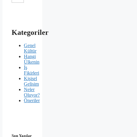
Kategoriler
Genel
Kültür
Hangi
Ülkenin
İş
Fikirleri
Kişisel
Gelişim
Neler
Oluyor?
Öneriler
Son Yazılar