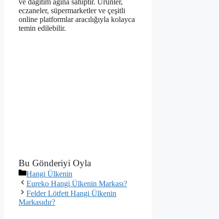
ve dağıtım ağına sahiptir. Ürünler,
eczaneler, süpermarketler ve çeşitli
online platformlar aracılığıyla kolayca
temin edilebilir.
Bu Gönderiyi Oyla
Kategoriler
Hangi Ülkenin
Eureko Hangi Ülkenin Markası?
Felder Lötfett Hangi Ülkenin
Markasıdır?