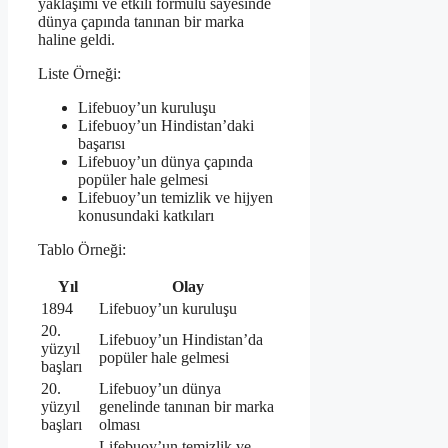
yaklaşımı ve etkili formülü sayesinde
dünya çapında tanınan bir marka
haline geldi.
Liste Örneği:
Lifebuoy’un kuruluşu
Lifebuoy’un Hindistan’daki
başarısı
Lifebuoy’un dünya çapında
popüler hale gelmesi
Lifebuoy’un temizlik ve hijyen
konusundaki katkıları
Tablo Örneği:
Yıl
Olay
1894
Lifebuoy’un kuruluşu
20.
Lifebuoy’un Hindistan’da
yüzyıl
popüler hale gelmesi
başları
20.
Lifebuoy’un dünya
yüzyıl
genelinde tanınan bir marka
başları
olması
Lifebuoy’un temizlik ve