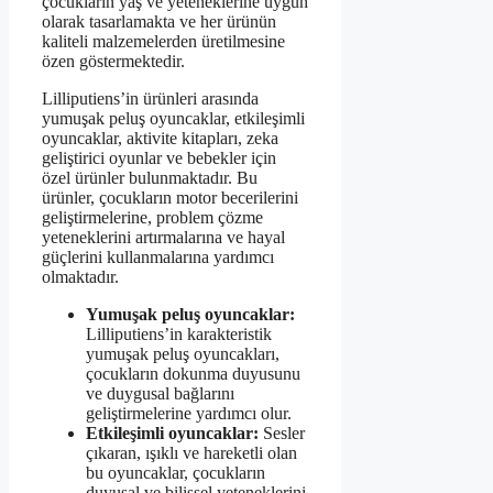
çocukların yaş ve yeteneklerine uygun
olarak tasarlamakta ve her ürünün
kaliteli malzemelerden üretilmesine
özen göstermektedir.
Lilliputiens’in ürünleri arasında
yumuşak peluş oyuncaklar, etkileşimli
oyuncaklar, aktivite kitapları, zeka
geliştirici oyunlar ve bebekler için
özel ürünler bulunmaktadır. Bu
ürünler, çocukların motor becerilerini
geliştirmelerine, problem çözme
yeteneklerini artırmalarına ve hayal
güçlerini kullanmalarına yardımcı
olmaktadır.
Yumuşak peluş oyuncaklar:
Lilliputiens’in karakteristik
yumuşak peluş oyuncakları,
çocukların dokunma duyusunu
ve duygusal bağlarını
geliştirmelerine yardımcı olur.
Etkileşimli oyuncaklar:
Sesler
çıkaran, ışıklı ve hareketli olan
bu oyuncaklar, çocukların
duyusal ve bilişsel yeteneklerini