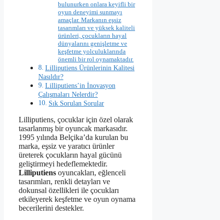
bulunurken onlara keyifli bir
oyun deneyimi sunmayı
amaçlar. Markanın eşsiz
tasarımları ve yüksek kaliteli
ürünleri, çocukların hayal
dünyalarını genişletme ve
keşfetme yolculuklarında
önemli bir rol oynamaktadır.
Lilliputiens Ürünlerinin Kalitesi
Nasıldır?
Lilliputiens’in İnovasyon
Çalışmaları Nelerdir?
Sık Sorulan Sorular
Lilliputiens, çocuklar için özel olarak
tasarlanmış bir oyuncak markasıdır.
1995 yılında Belçika’da kurulan bu
marka, eşsiz ve yaratıcı ürünler
üreterek çocukların hayal gücünü
geliştirmeyi hedeflemektedir.
Lilliputiens
oyuncakları, eğlenceli
tasarımları, renkli detayları ve
dokunsal özellikleri ile çocukları
etkileyerek keşfetme ve oyun oynama
becerilerini destekler.