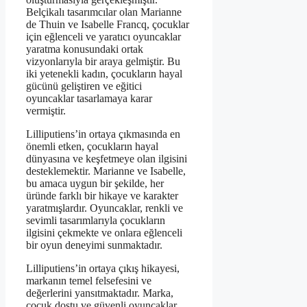
Belçikalı tasarımcılar olan Marianne
de Thuin ve Isabelle Francq, çocuklar
için eğlenceli ve yaratıcı oyuncaklar
yaratma konusundaki ortak
vizyonlarıyla bir araya gelmiştir. Bu
iki yetenekli kadın, çocukların hayal
gücünü geliştiren ve eğitici
oyuncaklar tasarlamaya karar
vermiştir.
Lilliputiens’in ortaya çıkmasında en
önemli etken, çocukların hayal
dünyasına ve keşfetmeye olan ilgisini
desteklemektir. Marianne ve Isabelle,
bu amaca uygun bir şekilde, her
üründe farklı bir hikaye ve karakter
yaratmışlardır. Oyuncaklar, renkli ve
sevimli tasarımlarıyla çocukların
ilgisini çekmekte ve onlara eğlenceli
bir oyun deneyimi sunmaktadır.
Lilliputiens’in ortaya çıkış hikayesi,
markanın temel felsefesini ve
değerlerini yansıtmaktadır. Marka,
çocuk dostu ve güvenli oyuncaklar