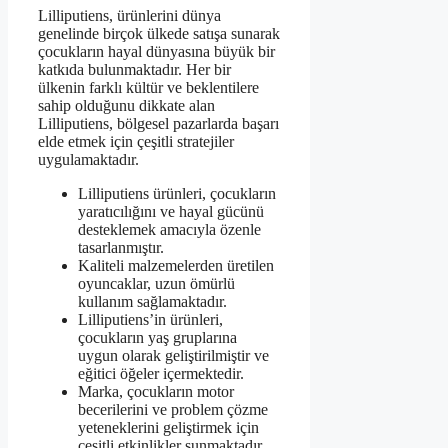
Lilliputiens, ürünlerini dünya
genelinde birçok ülkede satışa sunarak
çocukların hayal dünyasına büyük bir
katkıda bulunmaktadır. Her bir
ülkenin farklı kültür ve beklentilere
sahip olduğunu dikkate alan
Lilliputiens, bölgesel pazarlarda başarı
elde etmek için çeşitli stratejiler
uygulamaktadır.
Lilliputiens ürünleri, çocukların
yaratıcılığını ve hayal gücünü
desteklemek amacıyla özenle
tasarlanmıştır.
Kaliteli malzemelerden üretilen
oyuncaklar, uzun ömürlü
kullanım sağlamaktadır.
Lilliputiens’in ürünleri,
çocukların yaş gruplarına
uygun olarak geliştirilmiştir ve
eğitici öğeler içermektedir.
Marka, çocukların motor
becerilerini ve problem çözme
yeteneklerini geliştirmek için
çeşitli etkinlikler sunmaktadır.