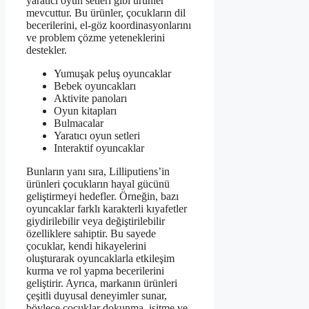
yaratıcı oyun setleri gibi ürünler
mevcuttur. Bu ürünler, çocukların dil
becerilerini, el-göz koordinasyonlarını
ve problem çözme yeteneklerini
destekler.
Yumuşak peluş oyuncaklar
Bebek oyuncakları
Aktivite panoları
Oyun kitapları
Bulmacalar
Yaratıcı oyun setleri
Interaktif oyuncaklar
Bunların yanı sıra, Lilliputiens’in
ürünleri çocukların hayal gücünü
geliştirmeyi hedefler. Örneğin, bazı
oyuncaklar farklı karakterli kıyafetler
giydirilebilir veya değiştirilebilir
özelliklere sahiptir. Bu sayede
çocuklar, kendi hikayelerini
oluşturarak oyuncaklarla etkileşim
kurma ve rol yapma becerilerini
geliştirir. Ayrıca, markanın ürünleri
çeşitli duyusal deneyimler sunar,
böylece çocuklar dokunma, işitme ve