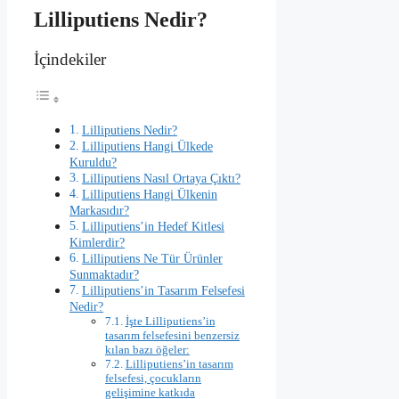
Lilliputiens Nedir?
İçindekiler
Lilliputiens Nedir?
Lilliputiens Hangi Ülkede
Kuruldu?
Lilliputiens Nasıl Ortaya Çıktı?
Lilliputiens Hangi Ülkenin
Markasıdır?
Lilliputiens’in Hedef Kitlesi
Kimlerdir?
Lilliputiens Ne Tür Ürünler
Sunmaktadır?
Lilliputiens’in Tasarım Felsefesi
Nedir?
İşte Lilliputiens’in
tasarım felsefesini benzersiz
kılan bazı öğeler:
Lilliputiens’in tasarım
felsefesi, çocukların
gelişimine katkıda