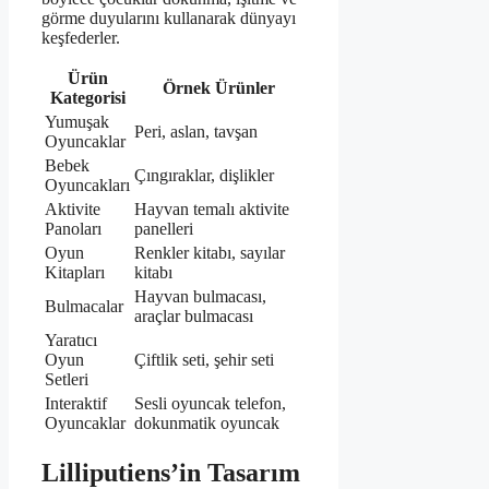
görme duyularını kullanarak dünyayı
keşfederler.
Ürün
Örnek Ürünler
Kategorisi
Yumuşak
Peri, aslan, tavşan
Oyuncaklar
Bebek
Çıngıraklar, dişlikler
Oyuncakları
Aktivite
Hayvan temalı aktivite
Panoları
panelleri
Oyun
Renkler kitabı, sayılar
Kitapları
kitabı
Hayvan bulmacası,
Bulmacalar
araçlar bulmacası
Yaratıcı
Oyun
Çiftlik seti, şehir seti
Setleri
Interaktif
Sesli oyuncak telefon,
Oyuncaklar
dokunmatik oyuncak
Lilliputiens’in Tasarım