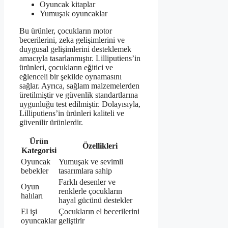
Oyuncak kitaplar
Yumuşak oyuncaklar
Bu ürünler, çocukların motor
becerilerini, zeka gelişimlerini ve
duygusal gelişimlerini desteklemek
amacıyla tasarlanmıştır. Lilliputiens’in
ürünleri, çocukların eğitici ve
eğlenceli bir şekilde oynamasını
sağlar. Ayrıca, sağlam malzemelerden
üretilmiştir ve güvenlik standartlarına
uygunluğu test edilmiştir. Dolayısıyla,
Lilliputiens’in ürünleri kaliteli ve
güvenilir ürünlerdir.
Ürün
Özellikleri
Kategorisi
Oyuncak
Yumuşak ve sevimli
bebekler
tasarımlara sahip
Farklı desenler ve
Oyun
renklerle çocukların
halıları
hayal gücünü destekler
El işi
Çocukların el becerilerini
oyuncaklar
geliştirir