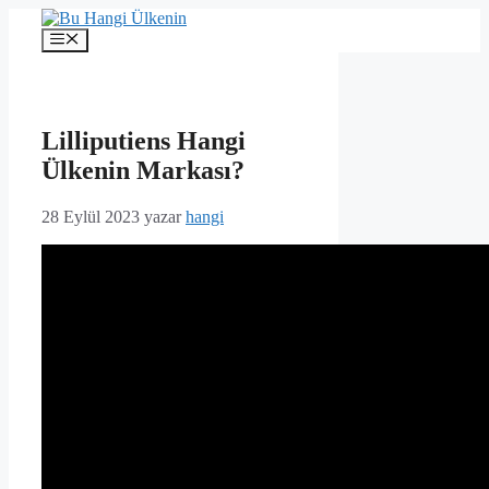
İçeriğe
atla
Menü
Lilliputiens Hangi
Ülkenin Markası?
28 Eylül 2023
yazar
hangi