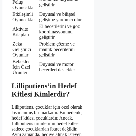
Peluş
geliştirir
Oyuncaklar
Etkileşimli
Duyusal ve bilişsel
Oyuncaklar
gelişime yardımcı olur
El becerilerini ve göz
Aktivite
koordinasyonunu
Kitapları
geliştirir
Zeka
Problem çözme ve
Geliştirici
mantık becerilerini
Oyunlar
geliştirir
Bebekler
Duyusal ve motor
İçin Özel
becerileri destekler
Ürünler
Lilliputiens’in Hedef
Kitlesi Kimlerdir?
Lilliputiens, çocuklar için özel olarak
tasarlanmış bir markadır. Bu nedenle,
hedef kitlesi çocuklardır. Ancak,
Lilliputiens ürünlerinin hedef kitlesi
sadece çocuklardan ibaret değildir.
Aynı zamanda, hediye almak isteyen