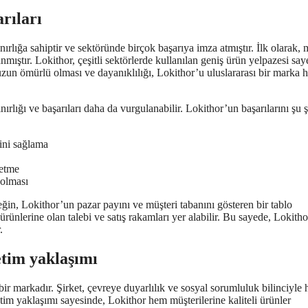
arıları
ırlığa sahiptir ve sektöründe birçok başarıya imza atmıştır. İlk olarak, 
anmıştır. Lokithor, çeşitli sektörlerde kullanılan geniş ürün yelpazesi sa
zun ömürlü olması ve dayanıklılığı, Lokithor’u uluslararası bir marka h
nırlığı ve başarıları daha da vurgulanabilir. Lokithor’un başarılarını şu 
ini sağlama
 etme
 olması
eğin, Lokithor’un pazar payını ve müşteri tabanını gösteren bir tablo
ürünlerine olan talebi ve satış rakamları yer alabilir. Bu sayede, Lokith
.
etim yaklaşımı
 bir markadır. Şirket, çevreye duyarlılık ve sosyal sorumluluk bilinciyle 
tim yaklaşımı sayesinde, Lokithor hem müşterilerine kaliteli ürünler