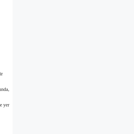
ir
unda,
e yer