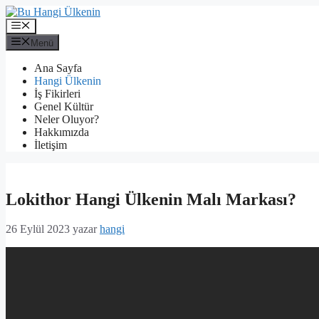
İçeriğe
atla
Menü
Menü
Ana Sayfa
Hangi Ülkenin
İş Fikirleri
Genel Kültür
Neler Oluyor?
Hakkımızda
İletişim
Lokithor Hangi Ülkenin Malı Markası?
26 Eylül 2023
yazar
hangi