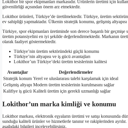
Lokithor bir spor ekipmanları markasıdır. Ürünlerin üretimi için kulla
güvenilirliği açısından önem arz etmektedir.
Lokithor ürünleri, Türkiye’de üretilmektedir. Türkiye, üretim sektör
ev sahipliği yapmaktadır. Ülkenin stratejik konumu, gelişmiş altyapısı 
Türkiye, spor ekipmanları üretiminde son derece başarılı bir geçmişe 
üretim potansiyelini en iyi şekilde değerlendirmektedir. Markanın üret
olarak faaliyet göstermektedir.
Türkiye’nin üretim sektöründeki güçlü konumu
Türkiye’nin altyapısı ve iş gücü avantajları
Lokithor’un Türkiye’deki üretim tesislerinin kalitesi
Avantajlar
Değerlendirmeler
Stratejik konum
Yerel ve uluslararası talebi karşılamak için ideal
Gelişmiş altyapı
Modern üretim tesislerinin kurulmasını sağlar
Kalifiye iş gücü
Kaliteli üretim için gerekli uzmanlığı sağlar
Lokithor’un marka kimliği ve konumu
Lokithor markası, elektronik eşyaların üretimi ve satışı konusunda dü
sunduğu kaliteli ürünler ve hizmetlerle tanınır ve rakiplerinden ayrıl
aşağıdaki bilgileri inceleyebilirsiniz.