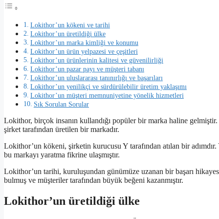
Lokithor’un kökeni ve tarihi
Lokithor’un üretildiği ülke
Lokithor’un marka kimliği ve konumu
Lokithor’un ürün yelpazesi ve çeşitleri
Lokithor’un ürünlerinin kalitesi ve güvenilirliği
Lokithor’un pazar payı ve müşteri tabanı
Lokithor’un uluslararası tanınırlığı ve başarıları
Lokithor’un yenilikçi ve sürdürülebilir üretim yaklaşımı
Lokithor’un müşteri memnuniyetine yönelik hizmetleri
Sık Sorulan Sorular
Lokithor, birçok insanın kullandığı popüler bir marka haline gelmiştir.
şirket tarafından üretilen bir markadır.
Lokithor’un kökeni, şirketin kurucusu Y tarafından atılan bir adımdır.
bu markayı yaratma fikrine ulaşmıştır.
Lokithor’un tarihi, kuruluşundan günümüze uzanan bir başarı hikayesi
bulmuş ve müşteriler tarafından büyük beğeni kazanmıştır.
Lokithor’un üretildiği ülke