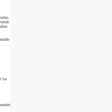
marka,
yesinde
aline
şekilde
or’un
hareket