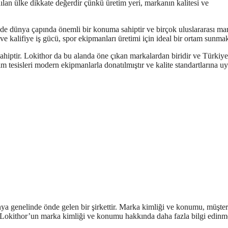
nılan ülke dikkate değerdir çünkü üretim yeri, markanın kalitesi ve
ünde dünya çapında önemli bir konuma sahiptir ve birçok uluslararası m
ve kalifiye iş gücü, spor ekipmanları üretimi için ideal bir ortam sunmak
sahiptir. Lokithor da bu alanda öne çıkan markalardan biridir ve Türkiye
im tesisleri modern ekipmanlarla donatılmıştır ve kalite standartlarına u
nya genelinde önde gelen bir şirkettir. Marka kimliği ve konumu, müşter
ır. Lokithor’un marka kimliği ve konumu hakkında daha fazla bilgi edinm