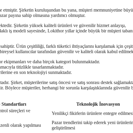
de etmiştir. Şirketin kuruluşundan bu yana, müşteri memnuniyetine büy
pazar payına sahip olmasına yardımcı olmuştur.
dir. Şirketin yüksek kaliteli ürünleri ve güvenilir hizmet anlayışı,
daklı iş modeli sayesinde, Lokithor yıllar içinde büyük bir müşteri taban
iptir. Ürün çeşitliliği, farklı tüketici ihtiyaçlarını karşılamak için çeşit
reysel kullanıcılar tarafından güvenilir ve kaliteli olarak kabul edilmek
spor ekipmanları ve daha birçok kategori bulunmaktadır.
cıyla titizlikle tasarlanmaktadır.
rilerine en son teknolojiyi sunmaktadır.
ır. Şirket, müşterilerine satış öncesi ve satış sonrası destek sağlamakt
. Böylece müşteriler, herhangi bir sorunla karşılaştıklarında güvenilir b
e Standartları
Teknolojik İnovasyon
trol süreçleri ve
Yenilikçi fikirlerin ürünlere entegre edilmes
Pazar trendlerini takip ederek yeni ürünleri
üzenli olarak yapılması
geliştirilmesi