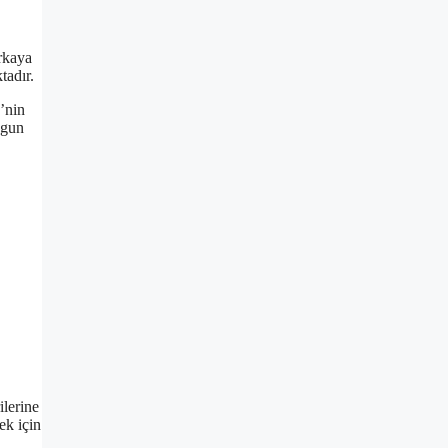
arkaya
tadır.
’nin
ygun
ilerine
ek için