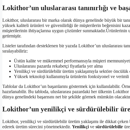
Lokithor’un uluslararası tanınırlığı ve baş
Lokithor, uluslararası bir marka olarak dünya genelinde büyük bir tanın
yüksek kaliteli ürünleri ve güvenilirliği ile müşterilerin beğenisini kaz
müşterilerinin ihtiyaçlarına uygun çözümler sunmaktadır.Ürünlerinin u
getirmiştir.
Listeler tarafından desteklenen bir yazıda Lokithor’un uluslararası tanı
sıralayabiliriz:
Üstün kalite ve mükemmel performansıyla müşteri memnuniyet
Uluslararası pazarda rekabetçi fiyatlarla yer alma
Yenilikçi ve sürdürülebilir üretim yaklaşımıyla sektöre öncülük
Yüksek teknoloji kullanımıyla ürünlerin fonksiyonel ve verimli
Tablolar da Lokithor’un başarılarını göstermek için kullanılabilir. Örn
hazırlanabilir. Bu tabloda, uluslararası pazardaki her ülkenin Lokithor 
dünya genelindeki başarısını net bir şekilde görmek mümkün olacaktır
Lokithor’un yenilikçi ve sürdürülebilir ür
Lokithor, yenilikçi ve sürdürülebilir üretim yaklaşımı ile dikkat çeken
ederek üretim sürecini yönetmektedir.
Yenilikçi
ve
sürdürülebilir
üre