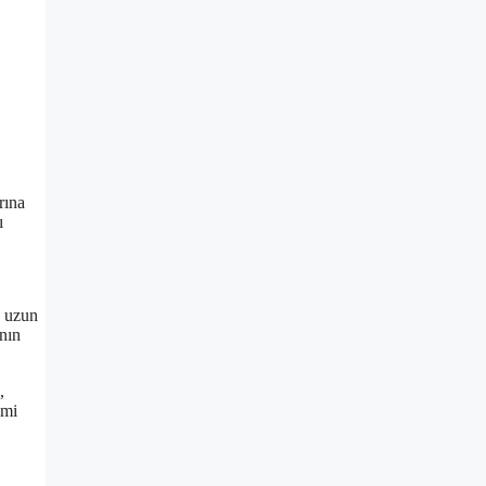
rına
ı
, uzun
nın
,
imi