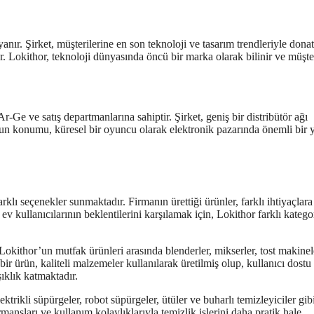
anır. Şirket, müşterilerine en son teknoloji ve tasarım trendleriyle donat
. Lokithor, teknoloji dünyasında öncü bir marka olarak bilinir ve müşte
-Ge ve satış departmanlarına sahiptir. Şirket, geniş bir distribütör ağı
r’un konumu, küresel bir oyuncu olarak elektronik pazarında önemli bir 
arklı seçenekler sunmaktadır. Firmanın ürettiği ürünler, farklı ihtiyaçlara
v kullanıcılarının beklentilerini karşılamak için, Lokithor farklı katego
 Lokithor’un mutfak ürünleri arasında blenderler, mikserler, tost makinel
ir ürün, kaliteli malzemeler kullanılarak üretilmiş olup, kullanıcı dostu
şıklık katmaktadır.
ektrikli süpürgeler, robot süpürgeler, ütüler ve buharlı temizleyiciler gib
mansları ve kullanım kolaylıklarıyla temizlik işlerini daha pratik hale