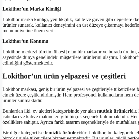
Lokithor’un Marka Kimliği
Lokithor marka kimliği, yenilikçilik, kalite ve güven gibi değerlere day
ürünler sunarak, kullanıcı deneyimini en üst düzeye çıkarmayı hedefler
memnuniyetine önem verir.
Lokithor’un Konumu
Lokithor, merkezi [üretim ülkesi] olan bir markadır ve burada üretim, Ar
sayesinde dünya genelindeki müşterilere ürünlerini ulaştırır. Lokitho
edindiğini göstermektedir.
Lokithor’un ürün yelpazesi ve çeşitleri
Lokithor markası, geniş bir ürün yelpazesi ve çeşitleriyle tüketicilere f
etmek üzere çeşitlendirilmiştir. Hem profesyonel kullanıcıların hem de e
ürünler sunmaktadır.
Bunlardan ilki, ev aletleri kategorisinde yer alan
mutfak ürünleri
dir.
ısıtıcıları ve kahve makineleri gibi birçok seçenek bulunmaktadır. Her b
özelliklere sahiptir. Ayrıca farklı tasarım seçenekleriyle de mutfaklara 
Bir diğer kategori ise
temizlik ürünleri
dür. Lokithor, bu kategoride el
birçok ürünle tüketicilere hizmet vermektedir. Bu ürünler, güçlü perfor