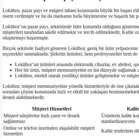
Lokithor, pazar payı ve müşteri tabanı konusunda büyük bir başarı el
önem verilmiştir ve bu da markanın hızla büyümesine ve başarılı bir 
Lokithor’un pazar payı, sektöründe lider konumda olduğunu göstermekte
müşterileri tarafından takdir edilmekte ve tercih edilmektedir. Kalite o
oluşturmayı başarmıştır.
Birçok sektörde faaliyet gösteren Lokithor, geniş bir ürün yelpazesine sah
seçenekler sunmaktadır. Şirketin ürünleri, hem profesyoneller hem de bi
Lokithor’un ürünleri arasında elektronik cihazlar, ev aletleri, 
Her bir ürün, müşteri memnuniyetini en üst düzeyde sağlamak ama
Lokithor, sürekli olarak yenilikçi ürünler geliştirmekte ve müşte
Lokithor, müşteri memnuniyetine yönelik hizmetleriyle de öne çıkmaktad
sorunları çözme konusunda hızlı ve etkili bir yaklaşım benimsemektedir
destek alabilmektedir.
Müşteri Hizmetleri
Kalit
Müşteri taleplerine hızlı yanıt ve destek
Ürünlerin kalite kon
sağlanması
standardizasyonu
Online ve telefon üzerinden ulaşılabilir müşteri
Kalite testlerinin d
hizmetleri