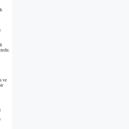
ük
ı
li
tedir.
a ve
ir
i
n