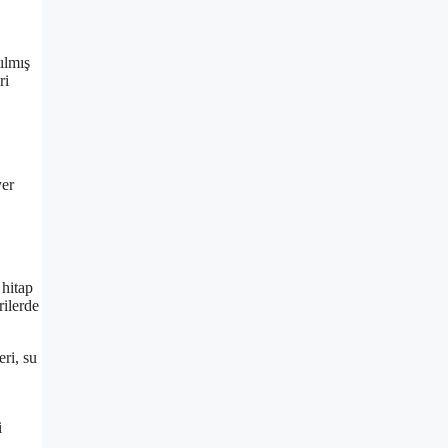
ılmış
ri
yer
 hitap
rilerde
eri, su
i