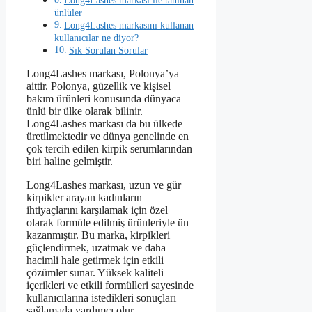
Long4Lashes markası ile tanınan
ünlüler
Long4Lashes markasını kullanan
kullanıcılar ne diyor?
Sık Sorulan Sorular
Long4Lashes markası, Polonya’ya
aittir. Polonya, güzellik ve kişisel
bakım ürünleri konusunda dünyaca
ünlü bir ülke olarak bilinir.
Long4Lashes markası da bu ülkede
üretilmektedir ve dünya genelinde en
çok tercih edilen kirpik serumlarından
biri haline gelmiştir.
Long4Lashes markası, uzun ve gür
kirpikler arayan kadınların
ihtiyaçlarını karşılamak için özel
olarak formüle edilmiş ürünleriyle ün
kazanmıştır. Bu marka, kirpikleri
güçlendirmek, uzatmak ve daha
hacimli hale getirmek için etkili
çözümler sunar. Yüksek kaliteli
içerikleri ve etkili formülleri sayesinde
kullanıcılarına istedikleri sonuçları
sağlamada yardımcı olur.