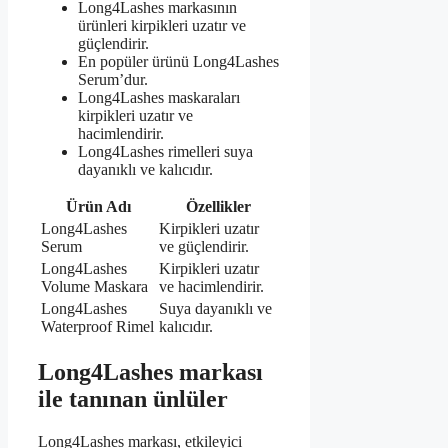
Long4Lashes markasının
ürünleri kirpikleri uzatır ve
güçlendirir.
En popüler ürünü Long4Lashes
Serum’dur.
Long4Lashes maskaraları
kirpikleri uzatır ve
hacimlendirir.
Long4Lashes rimelleri suya
dayanıklı ve kalıcıdır.
Ürün Adı
Özellikler
Long4Lashes
Kirpikleri uzatır
Serum
ve güçlendirir.
Long4Lashes
Kirpikleri uzatır
Volume Maskara
ve hacimlendirir.
Long4Lashes
Suya dayanıklı ve
Waterproof Rimel
kalıcıdır.
Long4Lashes markası
ile tanınan ünlüler
Long4Lashes markası, etkileyici