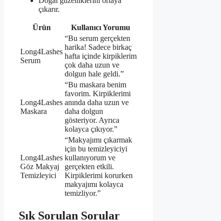
Doğal güzelliklerini ortaya
çıkarır.
Ürün
Kullanıcı Yorumu
“Bu serum gerçekten
harika! Sadece birkaç
Long4Lashes
hafta içinde kirpiklerim
Serum
çok daha uzun ve
dolgun hale geldi.”
“Bu maskara benim
favorim. Kirpiklerimi
Long4Lashes
anında daha uzun ve
Maskara
daha dolgun
gösteriyor. Ayrıca
kolayca çıkıyor.”
“Makyajımı çıkarmak
için bu temizleyiciyi
Long4Lashes
kullanıyorum ve
Göz Makyaj
gerçekten etkili.
Temizleyici
Kirpiklerimi korurken
makyajımı kolayca
temizliyor.”
Sık Sorulan Sorular