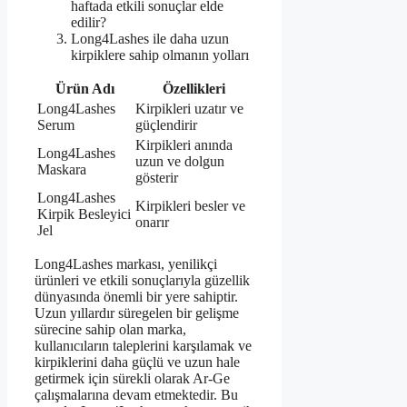
haftada etkili sonuçlar elde
edilir?
Long4Lashes ile daha uzun
kirpiklere sahip olmanın yolları
Ürün Adı
Özellikleri
Long4Lashes
Kirpikleri uzatır ve
Serum
güçlendirir
Kirpikleri anında
Long4Lashes
uzun ve dolgun
Maskara
gösterir
Long4Lashes
Kirpikleri besler ve
Kirpik Besleyici
onarır
Jel
Long4Lashes markası, yenilikçi
ürünleri ve etkili sonuçlarıyla güzellik
dünyasında önemli bir yere sahiptir.
Uzun yıllardır süregelen bir gelişme
sürecine sahip olan marka,
kullanıcıların taleplerini karşılamak ve
kirpiklerini daha güçlü ve uzun hale
getirmek için sürekli olarak Ar-Ge
çalışmalarına devam etmektedir. Bu