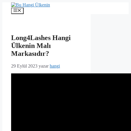
İçeriğe
atla
Menü
Long4Lashes Hangi
Ülkenin Malı
Markasıdır?
29 Eylül 2023
yazar
hangi