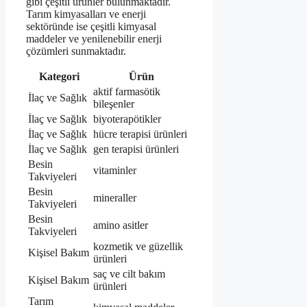
gibi çeşitli ürünler bulunmaktadır.
Tarım kimyasalları ve enerji
sektöründe ise çeşitli kimyasal
maddeler ve yenilenebilir enerji
çözümleri sunmaktadır.
Kategori
Ürün
aktif farmasötik
İlaç ve Sağlık
bileşenler
İlaç ve Sağlık
biyoterapötikler
İlaç ve Sağlık
hücre terapisi ürünleri
İlaç ve Sağlık
gen terapisi ürünleri
Besin
vitaminler
Takviyeleri
Besin
mineraller
Takviyeleri
Besin
amino asitler
Takviyeleri
kozmetik ve güzellik
Kişisel Bakım
ürünleri
saç ve cilt bakım
Kişisel Bakım
ürünleri
Tarım