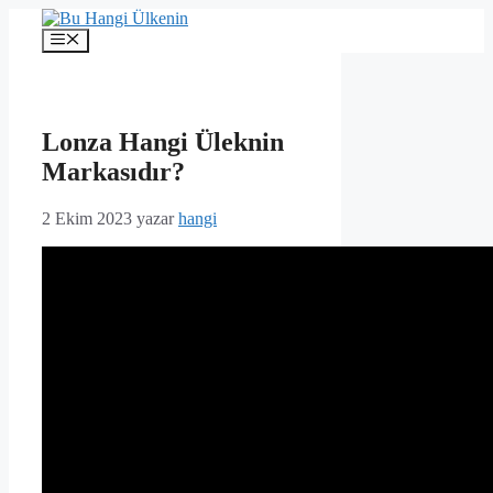
İçeriğe
atla
Menü
Lonza Hangi Üleknin
Markasıdır?
2 Ekim 2023
yazar
hangi