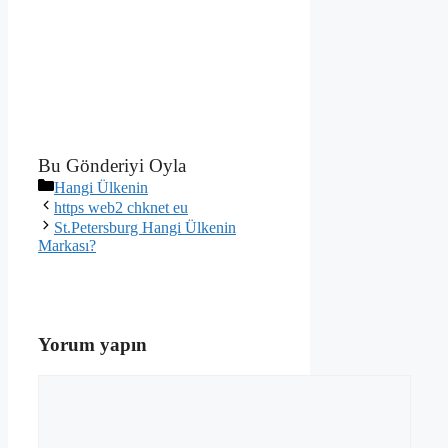
Bu Gönderiyi Oyla
Kategoriler
Hangi Ülkenin
https web2 chknet eu
St.Petersburg Hangi Ülkenin
Markası?
Yorum yapın
Yorum