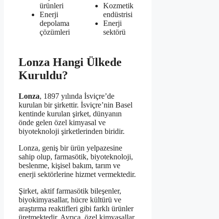
ürünleri
Kozmetik
Enerji
endüstrisi
depolama
Enerji
çözümleri
sektörü
Lonza Hangi Ülkede
Kuruldu?
Lonza
, 1897 yılında İsviçre’de
kurulan bir şirkettir. İsviçre’nin Basel
kentinde kurulan şirket, dünyanın
önde gelen özel kimyasal ve
biyoteknoloji şirketlerinden biridir.
Lonza, geniş bir ürün yelpazesine
sahip olup, farmasötik, biyoteknoloji,
beslenme, kişisel bakım, tarım ve
enerji sektörlerine hizmet vermektedir.
Şirket, aktif farmasötik bileşenler,
biyokimyasallar, hücre kültürü ve
araştırma reaktifleri gibi farklı ürünler
üretmektedir. Ayrıca, özel kimyasallar,