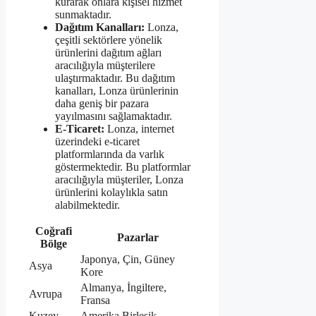
kurarak onlara kişisel hizmet
sunmaktadır.
Dağıtım Kanalları:
Lonza,
çeşitli sektörlere yönelik
ürünlerini dağıtım ağları
aracılığıyla müşterilere
ulaştırmaktadır. Bu dağıtım
kanalları, Lonza ürünlerinin
daha geniş bir pazara
yayılmasını sağlamaktadır.
E-Ticaret:
Lonza, internet
üzerindeki e-ticaret
platformlarında da varlık
göstermektedir. Bu platformlar
aracılığıyla müşteriler, Lonza
ürünlerini kolaylıkla satın
alabilmektedir.
Coğrafi
Pazarlar
Bölge
Japonya, Çin, Güney
Asya
Kore
Almanya, İngiltere,
Avrupa
Fransa
Kuzey
Amerika Birleşik