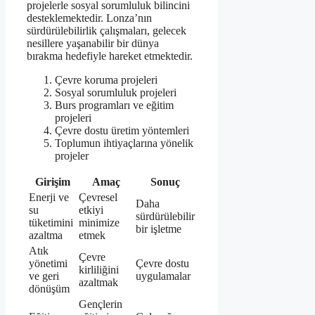
projelerle sosyal sorumluluk bilincini
desteklemektedir. Lonza’nın
sürdürülebilirlik çalışmaları, gelecek
nesillere yaşanabilir bir dünya
bırakma hedefiyle hareket etmektedir.
Çevre koruma projeleri
Sosyal sorumluluk projeleri
Burs programları ve eğitim
projeleri
Çevre dostu üretim yöntemleri
Toplumun ihtiyaçlarına yönelik
projeler
Girişim
Amaç
Sonuç
Enerji ve
Çevresel
Daha
su
etkiyi
sürdürülebilir
tüketimini
minimize
bir işletme
azaltma
etmek
Atık
Çevre
yönetimi
Çevre dostu
kirliliğini
ve geri
uygulamalar
azaltmak
dönüşüm
Gençlerin