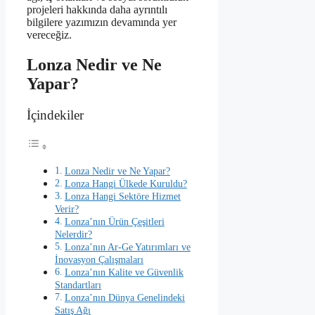
projeleri hakkında daha ayrıntılı
bilgilere yazımızın devamında yer
vereceğiz.
Lonza Nedir ve Ne
Yapar?
İçindekiler
Lonza Nedir ve Ne Yapar?
Lonza Hangi Ülkede Kuruldu?
Lonza Hangi Sektöre Hizmet
Verir?
Lonza’nın Ürün Çeşitleri
Nelerdir?
Lonza’nın Ar-Ge Yatırımları ve
İnovasyon Çalışmaları
Lonza’nın Kalite ve Güvenlik
Standartları
Lonza’nın Dünya Genelindeki
Satış Ağı