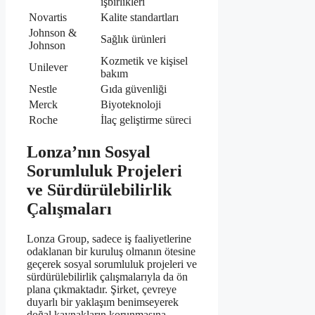
işbirlikleri
Novartis
Kalite standartları
Johnson &
Sağlık ürünleri
Johnson
Kozmetik ve kişisel
Unilever
bakım
Nestle
Gıda güvenliği
Merck
Biyoteknoloji
Roche
İlaç geliştirme süreci
Lonza’nın Sosyal
Sorumluluk Projeleri
ve Sürdürülebilirlik
Çalışmaları
Lonza Group, sadece iş faaliyetlerine
odaklanan bir kuruluş olmanın ötesine
geçerek sosyal sorumluluk projeleri ve
sürdürülebilirlik çalışmalarıyla da ön
plana çıkmaktadır. Şirket, çevreye
duyarlı bir yaklaşım benimseyerek
doğal kaynakların korunmasına