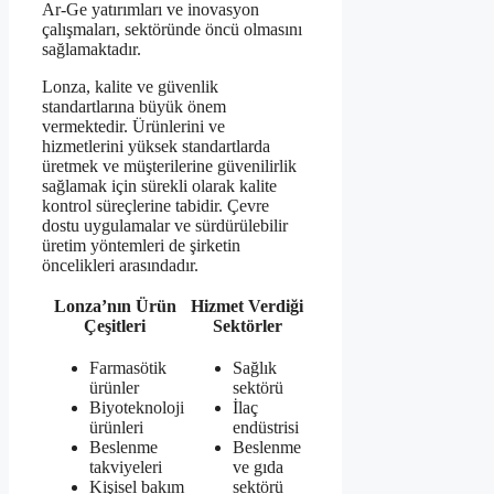
Ar-Ge yatırımları ve inovasyon
çalışmaları, sektöründe öncü olmasını
sağlamaktadır.
Lonza, kalite ve güvenlik
standartlarına büyük önem
vermektedir. Ürünlerini ve
hizmetlerini yüksek standartlarda
üretmek ve müşterilerine güvenilirlik
sağlamak için sürekli olarak kalite
kontrol süreçlerine tabidir. Çevre
dostu uygulamalar ve sürdürülebilir
üretim yöntemleri de şirketin
öncelikleri arasındadır.
Lonza’nın Ürün
Hizmet Verdiği
Çeşitleri
Sektörler
Farmasötik
Sağlık
ürünler
sektörü
Biyoteknoloji
İlaç
ürünleri
endüstrisi
Beslenme
Beslenme
takviyeleri
ve gıda
Kişisel bakım
sektörü