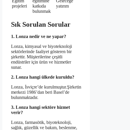
Eğitim
eğitimine
Geleceğe
projeleri
katkıda
yatırım
bulunmak
Sık Sorulan Sorular
1. Lonza nedir ve ne yapar?
Lonza, kimyasal ve biyoteknoloji
sektörlerinde faaliyet gösteren bir
şirkettir. Müşterilerine çeşitli
endüstriler için ürün ve hizmetler
sunar.
2. Lonza hangi ülkede kuruldu?
Lonza, İsviçre’de kurulmuştur.Şirketin
merkezi 1986’dan beri Basel’de
bulunmaktadır.
3. Lonza hangi sektöre hizmet
verir?
Lonza, farmasötik, biyoteknoloji,
sağlık, güzellik ve bakım, beslenme,