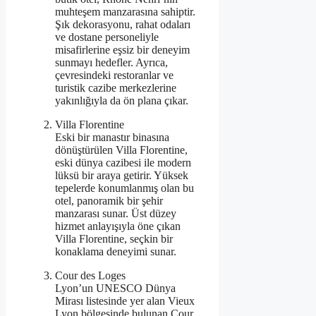
muhteşem manzarasına sahiptir.
Şık dekorasyonu, rahat odaları
ve dostane personeliyle
misafirlerine eşsiz bir deneyim
sunmayı hedefler. Ayrıca,
çevresindeki restoranlar ve
turistik cazibe merkezlerine
yakınlığıyla da ön plana çıkar.
Villa Florentine
Eski bir manastır binasına
dönüştürülen Villa Florentine,
eski dünya cazibesi ile modern
lüksü bir araya getirir. Yüksek
tepelerde konumlanmış olan bu
otel, panoramik bir şehir
manzarası sunar. Üst düzey
hizmet anlayışıyla öne çıkan
Villa Florentine, seçkin bir
konaklama deneyimi sunar.
Cour des Loges
Lyon’un UNESCO Dünya
Mirası listesinde yer alan Vieux
Lyon bölgesinde bulunan Cour