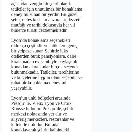
açısından zengin bir şehri olarak
tatilciler için unutulmaz bir konaklama
deneyimi sunan bir yerdir. Bu güzel
şehir, nefes kesici manzaraları, lezzetli
mutfağı ve tarihi dokusuyla her yıl
binlerce turisti cezbetmektedir.
Lyon’da konaklama seçenekleri
oldukça çeşitlidir ve tatilcilere geniş
bir yelpaze sunar. Şehirde lüks
otellerden butik pansiyonlara, daire
kiralamadan ev sahibiyle paylaşımlı
konaklamalara kadar birçok seçenek
bulunmaktadır. Tatilciler, tercihlerine
ve bütçelerine uygun olanı seçebilir ve
rahat bir konaklama deneyimi
yaşayabilir.
Lyon’un ünlü bölgeleri arasında
Presqu’île, Vieux Lyon ve Croix-
Rousse bulunur. Presqu’île, şehrin
merkezi noktasında yer alır ve
alışveriş merkezleri, restoranlar ve
kafelerle doludur. Burada
konaklayarak şehrin kalbindeki