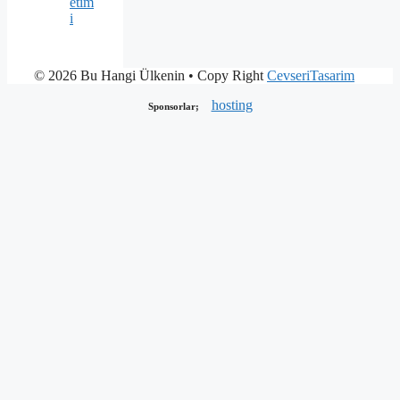
etim
i
© 2026 Bu Hangi Ülkenin
• Copy Right
CevseriTasarim
hosting
Sponsorlar;