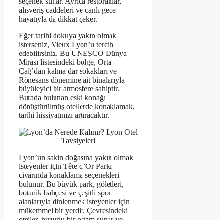
seçenek sunar. Ayrıca restoranlar,
alışveriş caddeleri ve canlı gece
hayatıyla da dikkat çeker.
Eğer tarihi dokuya yakın olmak
isterseniz, Vieux Lyon’u tercih
edebilirsiniz. Bu UNESCO Dünya
Mirası listesindeki bölge, Orta
Çağ’dan kalma dar sokakları ve
Rönesans dönemine ait binalarıyla
büyüleyici bir atmosfere sahiptir.
Burada bulunan eski konağı
dönüştürülmüş otellerde konaklamak,
tarihi hissiyatınızı artıracaktır.
Lyon’un sakin doğasına yakın olmak
isteyenler için Tête d’Or Parkı
civarında konaklama seçenekleri
bulunur. Bu büyük park, göletleri,
botanik bahçesi ve çeşitli spor
alanlarıyla dinlenmek isteyenler için
mükemmel bir yerdir. Çevresindeki
oteller, huzurlu bir ortam sunar ve