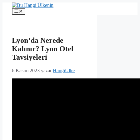
İçeriğe
atla
Menü
Lyon’da Nerede
Kalınır? Lyon Otel
Tavsiyeleri
6 Kasım 2023
yazar
HangiUlke