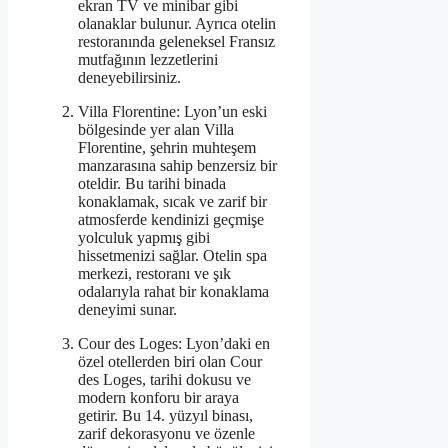
ekran TV ve minibar gibi
olanaklar bulunur. Ayrıca otelin
restoranında geleneksel Fransız
mutfağının lezzetlerini
deneyebilirsiniz.
Villa Florentine: Lyon’un eski
bölgesinde yer alan Villa
Florentine, şehrin muhteşem
manzarasına sahip benzersiz bir
oteldir. Bu tarihi binada
konaklamak, sıcak ve zarif bir
atmosferde kendinizi geçmişe
yolculuk yapmış gibi
hissetmenizi sağlar. Otelin spa
merkezi, restoranı ve şık
odalarıyla rahat bir konaklama
deneyimi sunar.
Cour des Loges: Lyon’daki en
özel otellerden biri olan Cour
des Loges, tarihi dokusu ve
modern konforu bir araya
getirir. Bu 14. yüzyıl binası,
zarif dekorasyonu ve özenle