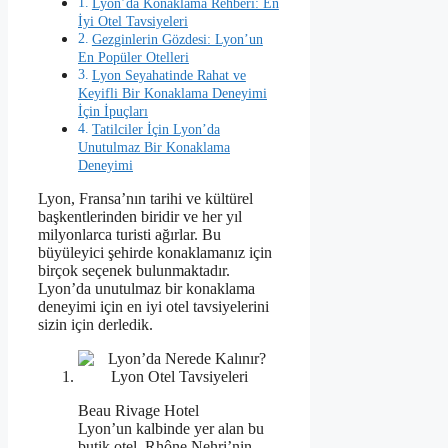
Lyon’da Konaklama Rehberi: En
İyi Otel Tavsiyeleri
Gezginlerin Gözdesi: Lyon’un
En Popüler Otelleri
Lyon Seyahatinde Rahat ve
Keyifli Bir Konaklama Deneyimi
İçin İpuçları
Tatilciler İçin Lyon’da
Unutulmaz Bir Konaklama
Deneyimi
Lyon, Fransa’nın tarihi ve kültürel
başkentlerinden biridir ve her yıl
milyonlarca turisti ağırlar. Bu
büyüleyici şehirde konaklamanız için
birçok seçenek bulunmaktadır.
Lyon’da unutulmaz bir konaklama
deneyimi için en iyi otel tavsiyelerini
sizin için derledik.
Beau Rivage Hotel
Lyon’un kalbinde yer alan bu
butik otel, Rhône Nehri’nin