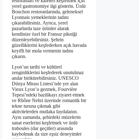
restoranları ve kafeleri keşfetmek için
yerel gastronomiye ilgi gösterin. Ünlü
Bouchon restoranlarında, geleneksel
Lyonnais yemeklerinin tadını
çıkarabilirsiniz. Ayrıca, yerel
pazarlarda taze ürünler alarak
kendinize özel bir Fransız pikniği
düzenleyebilirsiniz. Şehrin
güzelliklerini keşfederken açık havada
keyifli bir mola vermenin tadını
çıkarın.
Lyon’un tarihi ve kültürel
zenginliklerini keşfederek unutulmaz
anılar biriktirebilirsiniz. UNESCO
Dünya Mirası Listesi’nde yer alan
Vieux Lyon’u gezmek, Fourvière
Tepesi’ndeki bazilikayı ziyaret etmek
ve Rhône Nehri üzerinde romantik bir
tekne turuna çıkmak gibi
aktivitelerden mutlaka faydalanın.
Aynı zamanda, şehirdeki müzelerin
sanat eserlerini keşfetmek ve ünlü
traboules (dar geçitler) arasında
kaybolmak da size eşsiz deneyimler