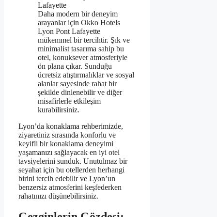
Lafayette
Daha modern bir deneyim
arayanlar için Okko Hotels
Lyon Pont Lafayette
mükemmel bir tercihtir. Şık ve
minimalist tasarıma sahip bu
otel, konuksever atmosferiyle
ön plana çıkar. Sunduğu
ücretsiz atıştırmalıklar ve sosyal
alanlar sayesinde rahat bir
şekilde dinlenebilir ve diğer
misafirlerle etkileşim
kurabilirsiniz.
Lyon’da konaklama rehberimizde,
ziyaretiniz sırasında konforlu ve
keyifli bir konaklama deneyimi
yaşamanızı sağlayacak en iyi otel
tavsiyelerini sunduk. Unutulmaz bir
seyahat için bu otellerden herhangi
birini tercih edebilir ve Lyon’un
benzersiz atmosferini keşfederken
rahatınızı düşünebilirsiniz.
Gezginlerin Gözdesi: