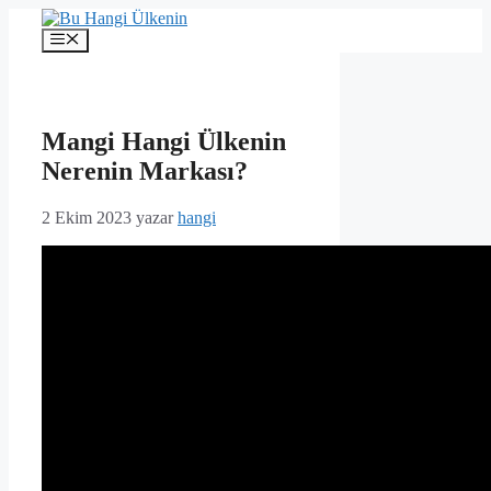
İçeriğe
atla
Menü
Mangi Hangi Ülkenin
Nerenin Markası?
2 Ekim 2023
yazar
hangi