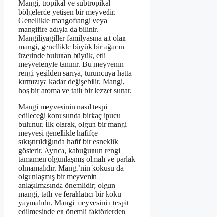
Mangi, tropikal ve subtropikal
bölgelerde yetişen bir meyvedir.
Genellikle mangofrangi veya
mangifire adıyla da bilinir.
Mangiliyagiller familyasına ait olan
mangi, genellikle büyük bir ağacın
üzerinde bulunan büyük, etli
meyveleriyle tanınır. Bu meyvenin
rengi yeşilden sarıya, turuncuya hatta
kırmızıya kadar değişebilir. Mangi,
hoş bir aroma ve tatlı bir lezzet sunar.
Mangi meyvesinin nasıl tespit
edileceği konusunda birkaç ipucu
bulunur. İlk olarak, olgun bir mangi
meyvesi genellikle hafifçe
sıkıştırıldığında hafif bir esneklik
gösterir. Ayrıca, kabuğunun rengi
tamamen olgunlaşmış olmalı ve parlak
olmamalıdır. Mangi’nin kokusu da
olgunlaşmış bir meyvenin
anlaşılmasında önemlidir; olgun
mangi, tatlı ve ferahlatıcı bir koku
yaymalıdır. Mangi meyvesinin tespit
edilmesinde en önemli faktörlerden