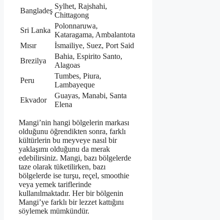
Sylhet, Rajshahi,
Bangladeş
Chittagong
Polonnaruwa,
Sri Lanka
Kataragama, Ambalantota
Mısır
İsmailiye, Suez, Port Said
Bahia, Espirito Santo,
Brezilya
Alagoas
Tumbes, Piura,
Peru
Lambayeque
Guayas, Manabi, Santa
Ekvador
Elena
Mangi’nin hangi bölgelerin markası
olduğunu öğrendikten sonra, farklı
kültürlerin bu meyveye nasıl bir
yaklaşımı olduğunu da merak
edebilirsiniz. Mangi, bazı bölgelerde
taze olarak tüketilirken, bazı
bölgelerde ise turşu, reçel, smoothie
veya yemek tariflerinde
kullanılmaktadır. Her bir bölgenin
Mangi’ye farklı bir lezzet kattığını
söylemek mümkündür.