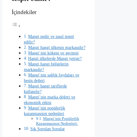
İçindekiler
Mangi nedir ve nasıl tespit
edilir?
Mangi hangi ülkenin markasıdır?
Mangi’nin kökeni ve geçmişi
Hangi ülkelerde Mangi yetişir?
Mangi hangi bölgelerin
markasıdır?
Mangi’nin sağlık faydaları ve
besin değeri
Mangi hangi tariflerde
kullanılır?
Mangi’nin marka değeri ve
ekonomik etkisi
Mangi’nin popülerlik
kazanmasının nedenleri
Mangi’nin Popülerlik
Kazanmasının Nedenleri:
Sık Sorulan Sorular