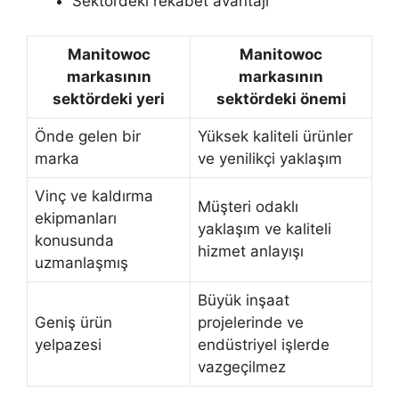
Sektördeki rekabet avantajı
Manitowoc
Manitowoc
markasının
markasının
sektördeki yeri
sektördeki önemi
Önde gelen bir
Yüksek kaliteli ürünler
marka
ve yenilikçi yaklaşım
Vinç ve kaldırma
Müşteri odaklı
ekipmanları
yaklaşım ve kaliteli
konusunda
hizmet anlayışı
uzmanlaşmış
Büyük inşaat
Geniş ürün
projelerinde ve
yelpazesi
endüstriyel işlerde
vazgeçilmez