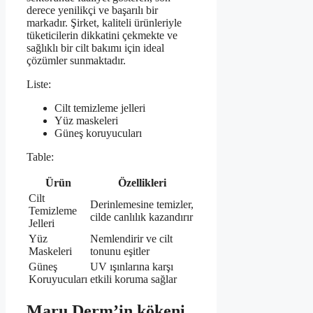
derece yenilikçi ve başarılı bir
markadır. Şirket, kaliteli ürünleriyle
tüketicilerin dikkatini çekmekte ve
sağlıklı bir cilt bakımı için ideal
çözümler sunmaktadır.
Liste:
Cilt temizleme jelleri
Yüz maskeleri
Güneş koruyucuları
Table:
Ürün
Özellikleri
Cilt
Derinlemesine temizler,
Temizleme
cilde canlılık kazandırır
Jelleri
Yüz
Nemlendirir ve cilt
Maskeleri
tonunu eşitler
Güneş
UV ışınlarına karşı
Koruyucuları
etkili koruma sağlar
Maru.Derm’in kökeni