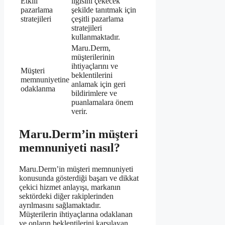
Etkili
ilgisini çekecek
pazarlama
şekilde tanıtmak için
stratejileri
çeşitli pazarlama
stratejileri
kullanmaktadır.
Maru.Derm,
müşterilerinin
ihtiyaçlarını ve
Müşteri
beklentilerini
memnuniyetine
anlamak için geri
odaklanma
bildirimlere ve
puanlamalara önem
verir.
Maru.Derm’in müşteri
memnuniyeti nasıl?
Maru.Derm’in müşteri memnuniyeti
konusunda gösterdiği başarı ve dikkat
çekici hizmet anlayışı, markanın
sektördeki diğer rakiplerinden
ayrılmasını sağlamaktadır.
Müşterilerin ihtiyaçlarına odaklanan
ve onların beklentilerini karşılayan