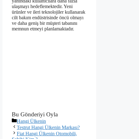
yanındaki kullanıcılara daha fazla
ulaşmayı hedeflemektedir. Yeni
ürünler ve ileri teknolojiler kullanarak
cilt bakım endüstrisinde öncü olmayı
ve daha geniş bir müşteri tabanını
memnun etmeyi planlamaktadır.
Bu Gönderiyi Oyla
Kategoriler
Hangi Ülkenin
Testrut Hangi Ülkenin Markası?
Fiat Hangi Ülkenin Otomobili,