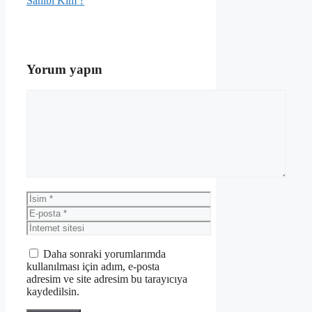
Sahibi Kim ?
Yorum yapın
Yorum
İsim
E-
posta
İnternet
sitesi
Daha sonraki yorumlarımda
kullanılması için adım, e-posta
adresim ve site adresim bu tarayıcıya
kaydedilsin.