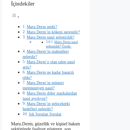
İçindekiler
Maru.Derm nedir?
Maru.Derm’in kökeni neresidir?
Maru.Derm nasıl geliştirildi?
Maru.Derm nasıl
geliştirildi? Özetle:
Maru.Derm’in mahsulleri
nelerdir?
Maru.Derm’e olan talep nasıl
arttı?
Maru.Derm ne kadar başarılı
oldu?
Maru.Derm’in müşteri
memnuniyeti nasıl?
Maru.Derm diğer markalardan
nasıl ayrılıyor?
Maru.Derm’in gelecekteki
hedefleri nelerdir?
Sık Sorulan Sorular
Maru.Derm, güzellik ve kişisel bakım
sektöründe faaliyet gösteren, son