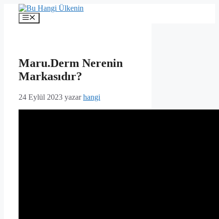
İçeriğe
atla
Menü
Maru.Derm Nerenin
Markasıdır?
24 Eylül 2023
yazar
hangi