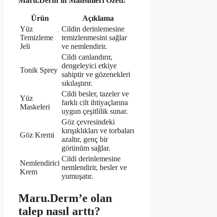
Maru.Derm’in Mahsulleri Özeti:
Ürün
Açıklama
Yüz
Cildin derinlemesine
Temizleme
temizlenmesini sağlar
Jeli
ve nemlendirir.
Cildi canlandırır,
dengeleyici etkiye
Tonik Sprey
sahiptir ve gözenekleri
sıkılaştırır.
Cildi besler, tazeler ve
Yüz
farklı cilt ihtiyaçlarına
Maskeleri
uygun çeşitlilik sunar.
Göz çevresindeki
kırışıklıkları ve torbaları
Göz Kremi
azaltır, genç bir
görünüm sağlar.
Cildi derinlemesine
Nemlendirici
nemlendirir, besler ve
Krem
yumuşatır.
Maru.Derm’e olan
talep nasıl arttı?