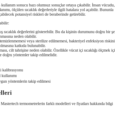
 kullanım sonucu bazı olumsuz sonuçlar ortaya çıkabilir. İnsan vücudu,
anımı, ölçülen sıcaklık değerleriyle ilgili hatalara yol açabilir. Bununla
abilecek potansiyel riskleri de beraberinde getirebilir.
bilir:
ış sıcaklık değerlerini gösterebilir. Bu da kişinin durumunu doğru bir şe
ınmasına neden olabilir.
emizlenmemesi veya sterilize edilmemesi, bakteriyel enfeksiyon riskini
yılmasına katkıda bulunabilir.
sı, cilt tahrişine neden olabilir. Özellikle vücut içi sıcaklığı ölçmek iç
e doğru yöntemler takip edilmelidir.
i kalibrasyonu
l kullanımı
gun yöntemlerin takip edilmesi
lleri
tertech termometrelerin farklı modelleri ve fiyatları hakkında bilgi