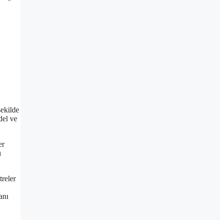
şekilde
del ve
er
ı
treler
anı