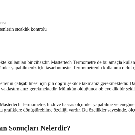
ası
şenlerin sıcaklık kontrolü
kte kullanılan bir cihazdır. Mastertech Termometre de bu amaçla kullan
ümler yapabilmeniz için tasarlanmıştır. Termometrenin kullanımı olduk
trenin çalışabilmesi için pili doğru şekilde takmanız gerekmektedir. D
 yaklaştırmanız gerekmektedir. Mümkün olduğunca objeye dik bir şeki
 Mastertech Termometre, hızlı ve hassas ölçümler yapabilme yeteneğine
ta grafiklere dönüştürebilme özelliği vardır. Bu özellikler sayesinde, öl
ın Sonuçları Nelerdir?