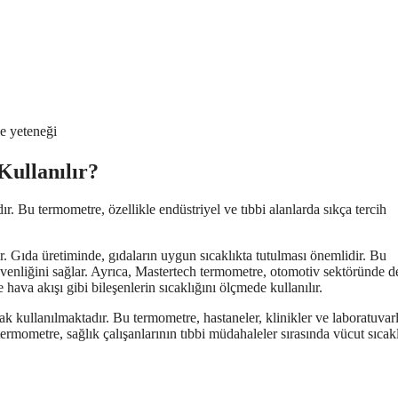
e yeteneği
ullanılır?
ır. Bu termometre, özellikle endüstriyel ve tıbbi alanlarda sıkça tercih
ir. Gıda üretiminde, gıdaların uygun sıcaklıkta tutulması önemlidir. Bu
venliğini sağlar. Ayrıca, Mastertech termometre, otomotiv sektöründe d
hava akışı gibi bileşenlerin sıcaklığını ölçmede kullanılır.
k kullanılmaktadır. Bu termometre, hastaneler, klinikler ve laboratuvarl
termometre, sağlık çalışanlarının tıbbi müdahaleler sırasında vücut sıcakl