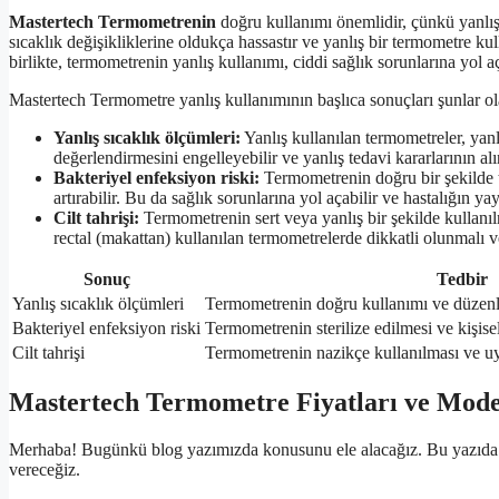
Mastertech Termometrenin
doğru kullanımı önemlidir, çünkü yanlış
sıcaklık değişikliklerine oldukça hassastır ve yanlış bir termometre kull
birlikte, termometrenin yanlış kullanımı, ciddi sağlık sorunlarına yol aç
Mastertech Termometre yanlış kullanımının başlıca sonuçları şunlar ola
Yanlış sıcaklık ölçümleri:
Yanlış kullanılan termometreler, yanl
değerlendirmesini engelleyebilir ve yanlış tedavi kararlarının al
Bakteriyel enfeksiyon riski:
Termometrenin doğru bir şekilde t
artırabilir. Bu da sağlık sorunlarına yol açabilir ve hastalığın ya
Cilt tahrişi:
Termometrenin sert veya yanlış bir şekilde kullanılma
rectal (makattan) kullanılan termometrelerde dikkatli olunmalı v
Sonuç
Tedbir
Yanlış sıcaklık ölçümleri
Termometrenin doğru kullanımı ve düzenl
Bakteriyel enfeksiyon riski
Termometrenin sterilize edilmesi ve kişise
Cilt tahrişi
Termometrenin nazikçe kullanılması ve uy
Mastertech Termometre Fiyatları ve Mode
Merhaba! Bugünkü blog yazımızda konusunu ele alacağız. Bu yazıda Mas
vereceğiz.