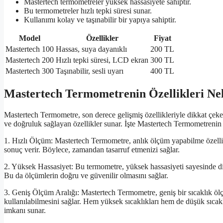
Mastertech termometreler yüksek hassasiyete sahiptir.
Bu termometreler hızlı tepki süresi sunar.
Kullanımı kolay ve taşınabilir bir yapıya sahiptir.
Model
Özellikler
Fiyat
Mastertech 100
Hassas, suya dayanıklı
200 TL
Mastertech 200
Hızlı tepki süresi, LCD ekran
300 TL
Mastertech 300
Taşınabilir, sesli uyarı
400 TL
Mastertech Termometrenin Özellikleri Ne
Mastertech Termometre, son derece gelişmiş özellikleriyle dikkat çeke
ve doğruluk sağlayan özellikler sunar. İşte Mastertech Termometrenin ö
1. Hızlı Ölçüm: Mastertech Termometre, anlık ölçüm yapabilme özelliği 
sonuç verir. Böylece, zamandan tasarruf etmenizi sağlar.
2. Yüksek Hassasiyet: Bu termometre, yüksek hassasiyeti sayesinde dikk
Bu da ölçümlerin doğru ve güvenilir olmasını sağlar.
3. Geniş Ölçüm Aralığı: Mastertech Termometre, geniş bir sıcaklık ölçü
kullanılabilmesini sağlar. Hem yüksek sıcaklıkları hem de düşük sıcakl
imkanı sunar.