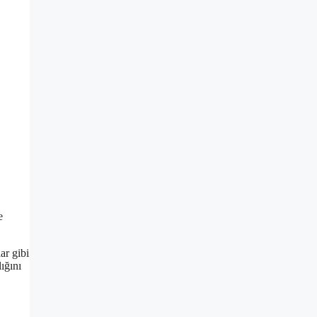
e
ar gibi
ığını