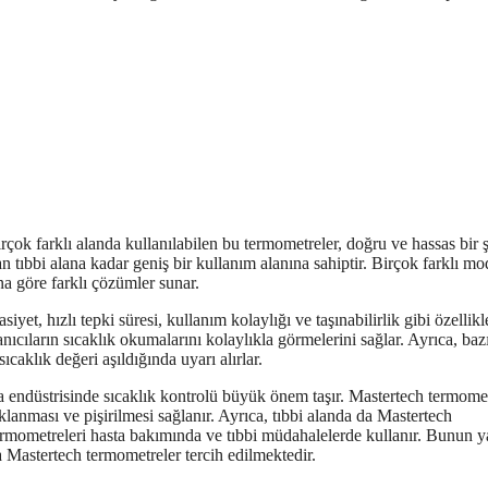
rçok farklı alanda kullanılabilen bu termometreler, doğru ve hassas bir 
 tıbbi alana kadar geniş bir kullanım alanına sahiptir. Birçok farklı mo
na göre farklı çözümler sunar.
yet, hızlı tepki süresi, kullanım kolaylığı ve taşınabilirlik gibi özellikl
anıcıların sıcaklık okumalarını kolaylıkla görmelerini sağlar. Ayrıca, baz
sıcaklık değeri aşıldığında uyarı alırlar.
ıda endüstrisinde sıcaklık kontrolü büyük önem taşır. Mastertech termome
aklanması ve pişirilmesi sağlanır. Ayrıca, tıbbi alanda da Mastertech
 termometreleri hasta bakımında ve tıbbi müdahalelerde kullanır. Bunun y
da Mastertech termometreler tercih edilmektedir.