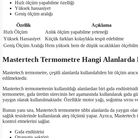
Hızlı ölçüm yapabilme özelliği
Yüksek hassasiyet
Geniş ölçüm aralığı
Özellik
Açıklama
Hızlı Ölçüm
Anlık ölçüm yapabilme yeteneği
Yüksek Hassasiyet
Küçük farkları kolaylıkla tespit edebilme
Geniş Ölçüm Aralığı
Hem yüksek hem de düşük sıcaklıkları ölçebilm
Mastertech Termometre Hangi Alanlarda K
Mastertech termometre, çeşitli alanlarda kullanılabilen bir ölçüm aracıd
edilmektedir.
Mastertech termometrenin kullanıldığı alanlardan biri gıda endüstrisid
termometre, gıda üretim sürecinin her aşamasında kullanılarak gıda gü
yaygın olarak kullanılmaktadır. Özellikle motor yağı, soğutma sıvısı ve 
Bunun yanı sıra, Mastertech termometre tıbbi alanlarda da yaygın olara
sağlık tesislerinde kullanılarak ateş ölçümü yapar. Ayrıca, Mastertech 
kontrol etmelerini sağlar.
Gıda endüstrisi
Otomotiv sektörü