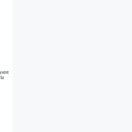
yanıt
yla