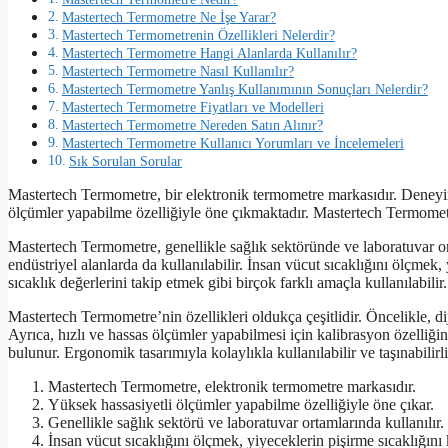
Mastertech Termometre Ne İşe Yarar?
Mastertech Termometrenin Özellikleri Nelerdir?
Mastertech Termometre Hangi Alanlarda Kullanılır?
Mastertech Termometre Nasıl Kullanılır?
Mastertech Termometre Yanlış Kullanımının Sonuçları Nelerdir?
Mastertech Termometre Fiyatları ve Modelleri
Mastertech Termometre Nereden Satın Alınır?
Mastertech Termometre Kullanıcı Yorumları ve İncelemeleri
Sık Sorulan Sorular
Mastertech Termometre, bir elektronik termometre markasıdır. Deneyimli
ölçümler yapabilme özelliğiyle öne çıkmaktadır. Mastertech Termometre
Mastertech Termometre, genellikle sağlık sektöründe ve laboratuvar ort
endüstriyel alanlarda da kullanılabilir. İnsan vücut sıcaklığını ölçmek
sıcaklık değerlerini takip etmek gibi birçok farklı amaçla kullanılabilir.
Mastertech Termometre’nin özellikleri oldukça çeşitlidir. Öncelikle, diji
Ayrıca, hızlı ve hassas ölçümler yapabilmesi için kalibrasyon özelliği
bulunur. Ergonomik tasarımıyla kolaylıkla kullanılabilir ve taşınabilirli
Mastertech Termometre, elektronik termometre markasıdır.
Yüksek hassasiyetli ölçümler yapabilme özelliğiyle öne çıkar.
Genellikle sağlık sektörü ve laboratuvar ortamlarında kullanılır.
İnsan vücut sıcaklığını ölçmek, yiyeceklerin pişirme sıcaklığını