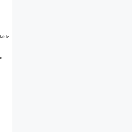
kilde
in