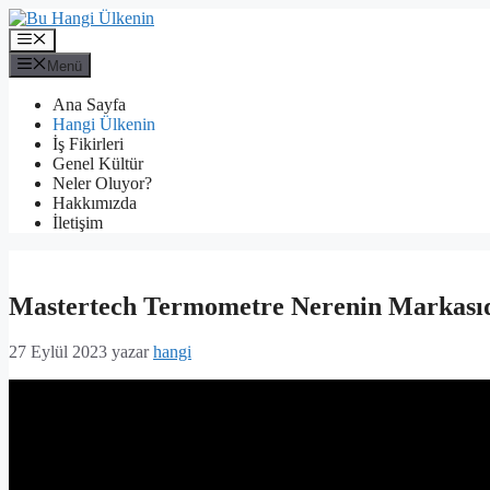
İçeriğe
atla
Menü
Menü
Ana Sayfa
Hangi Ülkenin
İş Fikirleri
Genel Kültür
Neler Oluyor?
Hakkımızda
İletişim
Mastertech Termometre Nerenin Markası
27 Eylül 2023
yazar
hangi