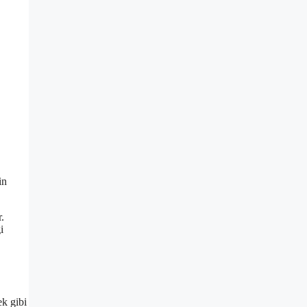
in
.
i
ek gibi