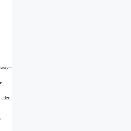
sasiyet
de
 eder.
m