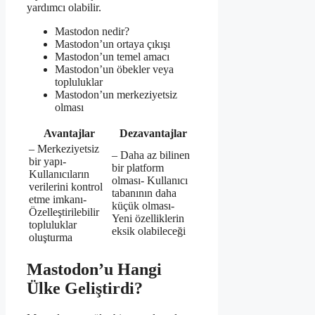
yardımcı olabilir.
Mastodon nedir?
Mastodon’un ortaya çıkışı
Mastodon’un temel amacı
Mastodon’un öbekler veya
topluluklar
Mastodon’un merkeziyetsiz
olması
Avantajlar
Dezavantajlar
– Merkeziyetsiz
– Daha az bilinen
bir yapı-
bir platform
Kullanıcıların
olması- Kullanıcı
verilerini kontrol
tabanının daha
etme imkanı-
küçük olması-
Özelleştirilebilir
Yeni özelliklerin
topluluklar
eksik olabileceği
oluşturma
Mastodon’u Hangi
Ülke Geliştirdi?