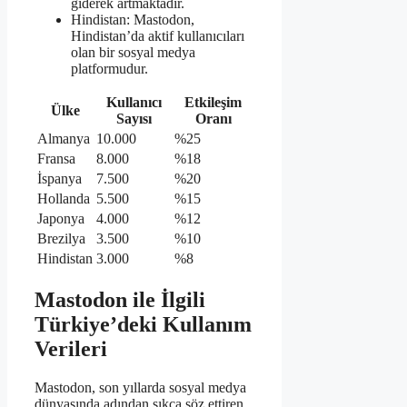
giderek artmaktadır.
Hindistan: Mastodon,
Hindistan’da aktif kullanıcıları
olan bir sosyal medya
platformudur.
Kullanıcı
Etkileşim
Ülke
Sayısı
Oranı
Almanya
10.000
%25
Fransa
8.000
%18
İspanya
7.500
%20
Hollanda
5.500
%15
Japonya
4.000
%12
Brezilya
3.500
%10
Hindistan
3.000
%8
Mastodon ile İlgili
Türkiye’deki Kullanım
Verileri
Mastodon, son yıllarda sosyal medya
dünyasında adından sıkça söz ettiren