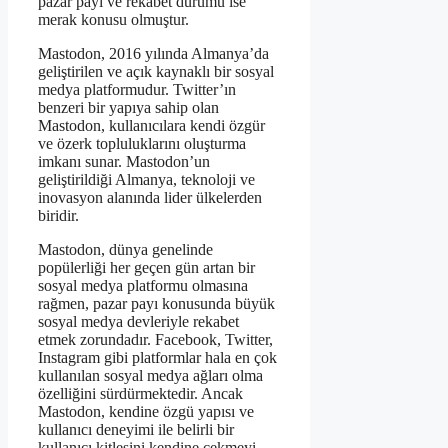
pazar payı ve rekabet durumu ise
merak konusu olmuştur.
Mastodon, 2016 yılında Almanya’da
geliştirilen ve açık kaynaklı bir sosyal
medya platformudur. Twitter’ın
benzeri bir yapıya sahip olan
Mastodon, kullanıcılara kendi özgür
ve özerk topluluklarını oluşturma
imkanı sunar. Mastodon’un
geliştirildiği Almanya, teknoloji ve
inovasyon alanında lider ülkelerden
biridir.
Mastodon, dünya genelinde
popülerliği her geçen gün artan bir
sosyal medya platformu olmasına
rağmen, pazar payı konusunda büyük
sosyal medya devleriyle rekabet
etmek zorundadır. Facebook, Twitter,
Instagram gibi platformlar hala en çok
kullanılan sosyal medya ağları olma
özelliğini sürdürmektedir. Ancak
Mastodon, kendine özgü yapısı ve
kullanıcı deneyimi ile belirli bir
kullanıcı kitlesini kendine çekmeyi