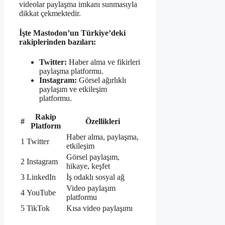
videolar paylaşma imkanı sunmasıyla
dikkat çekmektedir.
İşte Mastodon’un Türkiye’deki
rakiplerinden bazıları:
Twitter:
Haber alma ve fikirleri
paylaşma platformu.
Instagram:
Görsel ağırlıklı
paylaşım ve etkileşim
platformu.
Rakip
#
Özellikleri
Platform
Haber alma, paylaşma,
1
Twitter
etkileşim
Görsel paylaşım,
2
Instagram
hikaye, keşfet
3
LinkedIn
İş odaklı sosyal ağ
Video paylaşım
4
YouTube
platformu
5
TikTok
Kısa video paylaşımı