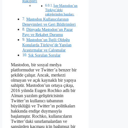
Rakipleri
İşte Mastodon’un
Türkiye’deki
rakiplerinden bazıları:
Mastodon Kullanıcılarının
Deneyimleri ve Geri Bildirimleri
Dünyada Mastodon’un Pazar
Payı ve Rekabet Durumu
Mastodon’un İlgili Olduğu
Konularda Türkiye’de Yapılan
Araştırmalar ve Çalışmalar
Sık Sorulan Sorular
Mastodon, bir sosyal medya
platformudur ve Twitter’a benzer bir
şekilde çalışır. Ancak, merkezi
olmayan ve açık kaynaklı bir yapıya
sahiptir. Mastodon’un ortaya çıkışı,
2016 yılında Eugen Rochko adlı bir
Alman yazılım geliştiricisinin
Twitter’ın kullanıcı tabanının
büyüklüğü ve Twitter’ın politikaları
hakkında endişe duymasıyla
başlamıştır. Rochko, kullanıcıların
Twitter’daki sınırlamalardan ve
sansürden kaçması için bağımsız bir