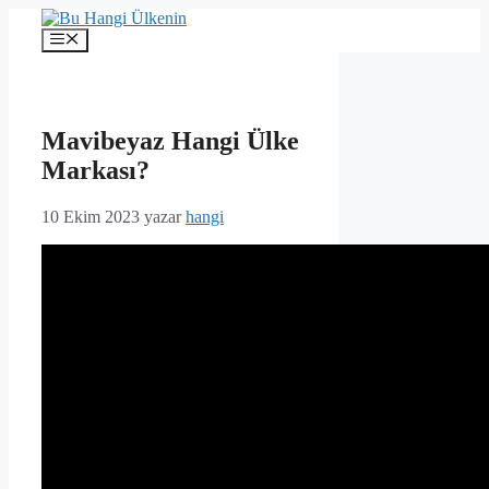
İçeriğe
atla
Menü
Mavibeyaz Hangi Ülke
Markası?
10 Ekim 2023
yazar
hangi