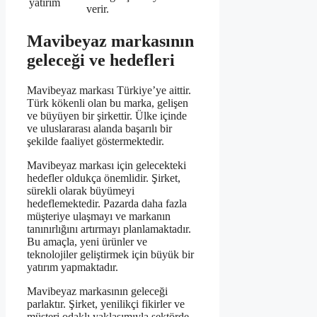
yatırım
verir.
Mavibeyaz markasının
geleceği ve hedefleri
Mavibeyaz markası Türkiye’ye aittir.
Türk kökenli olan bu marka, gelişen
ve büyüyen bir şirkettir. Ülke içinde
ve uluslararası alanda başarılı bir
şekilde faaliyet göstermektedir.
Mavibeyaz markası için gelecekteki
hedefler oldukça önemlidir. Şirket,
sürekli olarak büyümeyi
hedeflemektedir. Pazarda daha fazla
müşteriye ulaşmayı ve markanın
tanınırlığını artırmayı planlamaktadır.
Bu amaçla, yeni ürünler ve
teknolojiler geliştirmek için büyük bir
yatırım yapmaktadır.
Mavibeyaz markasının geleceği
parlaktır. Şirket, yenilikçi fikirler ve
müşteri odaklı yaklaşımıyla sektörde