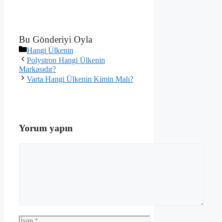
Bu Gönderiyi Oyla
Kategoriler
Hangi Ülkenin
Polystron Hangi Ülkenin
Markasıdır?
Varta Hangi Ülkenin Kimin Malı?
Yorum yapın
Yorum
İsim