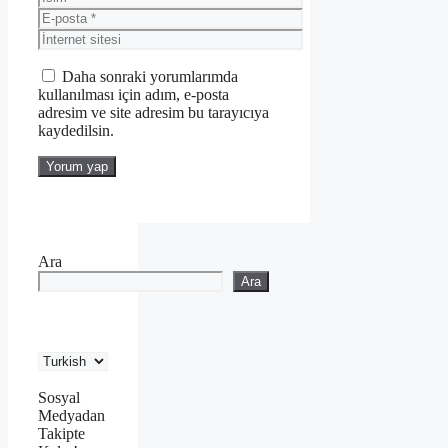
E-
posta
İnternet
sitesi
Daha sonraki yorumlarımda
kullanılması için adım, e-posta
adresim ve site adresim bu tarayıcıya
kaydedilsin.
Ara
Ara
Sosyal
Medyadan
Takipte