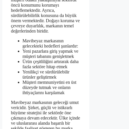
öncü konumunu korumayı
hedeflemektedir. Ayrıca,
sürdürülebilirlik konusuna da büyük
önem vermektedir. Doğayı koruma ve
çevreye duyarlılık, markanın temel
değerlerinden biridir.
Mavibeyaz markasının
gelecekteki hedefleri şunlardır:
Yeni pazarlara giriş yapmak ve
müşteri tabanını genişletmek
Ürün çeşitliliğini artırarak daha
fazla sektöre hitap etmek
Yenilikçi ve sürdürülebilir
ürünler geliştirmek
Müşteri memnuniyetini en üst
düzeyde tutmak ve onların
ihtiyaçlarını karşılamak
Mavibeyaz markasının geleceği umut
vericidir. Şirket, güçlü ve istikrarlı
büyüme stratejisi ile sektörde öne
çıkmaya devam edecektir. Ülke içinde
ve uluslararası alanda başarılı bir
şekilde faaliyet gösteren bu marka,