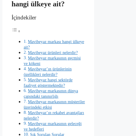
hangi ülkeye ait?
İçindekiler
Mavibeyaz markası hangi ülkeye
ait?
Mavibeyaz ürünleri nelerdir?
Mavibeyaz markasının geçmişi
ve kökeni
Mavibeyaz’ın ürünlerinin
özellikleri nelerdir?
Mavibeyaz hangi sektörde
faaliyet göstermektedir?
Mavibeyaz markasının dünya
çapındaki tanınırlığı
Mavibeyaz markasının müşteriler
üzerindeki etkisi
Mavibeyaz’ın rekabet avantajları
nelerdir?
Mavibeyaz markasının geleceği
ve hedefleri
Sık Sorulan Sorular