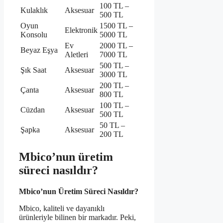
100 TL –
Kulaklık
Aksesuar
500 TL
Oyun
1500 TL –
Elektronik
Konsolu
5000 TL
Ev
2000 TL –
Beyaz Eşya
Aletleri
7000 TL
500 TL –
Şık Saat
Aksesuar
3000 TL
200 TL –
Çanta
Aksesuar
800 TL
100 TL –
Cüzdan
Aksesuar
500 TL
50 TL –
Şapka
Aksesuar
200 TL
Mbico’nun üretim
süreci nasıldır?
Mbico’nun Üretim Süreci Nasıldır?
Mbico, kaliteli ve dayanıklı
ürünleriyle bilinen bir markadır. Peki,