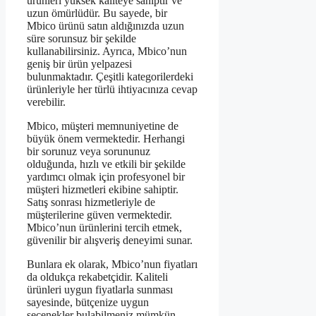
ürünleri yüksek kaliteye sahiptir ve
uzun ömürlüdür. Bu sayede, bir
Mbico ürünü satın aldığınızda uzun
süre sorunsuz bir şekilde
kullanabilirsiniz. Ayrıca, Mbico’nun
geniş bir ürün yelpazesi
bulunmaktadır. Çeşitli kategorilerdeki
ürünleriyle her türlü ihtiyacınıza cevap
verebilir.
Mbico, müşteri memnuniyetine de
büyük önem vermektedir. Herhangi
bir sorunuz veya sorununuz
olduğunda, hızlı ve etkili bir şekilde
yardımcı olmak için profesyonel bir
müşteri hizmetleri ekibine sahiptir.
Satış sonrası hizmetleriyle de
müşterilerine güven vermektedir.
Mbico’nun ürünlerini tercih etmek,
güvenilir bir alışveriş deneyimi sunar.
Bunlara ek olarak, Mbico’nun fiyatları
da oldukça rekabetçidir. Kaliteli
ürünleri uygun fiyatlarla sunması
sayesinde, bütçenize uygun
seçenekler bulabilmeniz mümkün