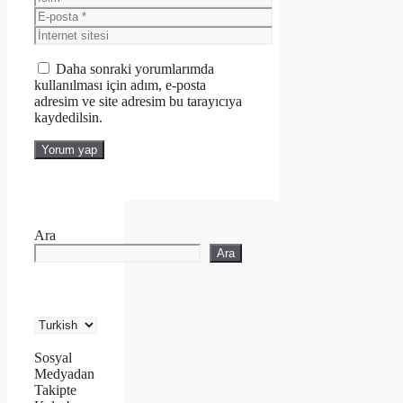
E-
posta
İnternet
sitesi
Daha sonraki yorumlarımda
kullanılması için adım, e-posta
adresim ve site adresim bu tarayıcıya
kaydedilsin.
Ara
Ara
Sosyal
Medyadan
Takipte