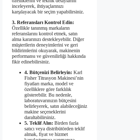
özelliklerini ve teknik detaylarını
inceleyerek, ihtiyaçlarınızı
karşılayacak bir seçim yapabilirsiniz.
3. Referansları Kontrol Edin:
Özellikle tanınmış markaların
referanslarını kontrol etmek, satın
alma kararınızı destekleyebilir. Diğer
müşterilerin deneyimlerini ve geri
bildirimlerini okuyarak, makinenin
performansı ve güvenilirliği hakkında
fikir edinebilirsiniz.
4. Bütçenizi Belirleyin:
Karl
Fisher Titrasyon Makinesi’nin
fiyatları marka, model ve
özelliklere göre farklılık
gösterebilir. Bu nedenle,
laboratuvarınızın bütçesini
belirleyerek, satın alabileceğiniz
makine seçeneklerini
daraltabilirsiniz.
5. Teklif Alın:
Birden fazla
satıcı veya distribütörden teklif
almak, fiyat ve hizmet
karşılaştırması yapmanıza