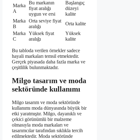
Bu markanın
Başlangıç
Marka
fiyat aralığı
düzeyi
A
uygun ve ersi
kalite
Marka
Orta seviye fiyat
Orta kalite
B
aralığı
Marka
Yüksek fiyat
Yüksek
C
aralığı
kalite
Bu tabloda verilen örnekler sadece
hayali markaları temsil etmektedir.
Gerçek piyasada daha fazla marka ve
çeşitlilik bulunmaktadır.
Milgo tasarım ve moda
sektöründe kullanımı
Milgo tasarım ve moda sektöründe
kullanımı moda dünyasında büyük bir
etki yaratmıştır. Milgo, dayanıklı ve
çekici görünümlü bir malzeme
olmasıyla moda markaları ve
tasarımcılar tarafından sıklıkla tercih
edilmektedir. Moda sektöründe