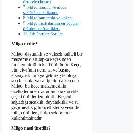
derecelendirmesi
Milgo tasarım ve moda
sektöründe kullanımı
Milgo’nun tarihi ve kökeni
Milgo markalarının en popüler
ürünleri ve özellikleri
Sık Sorulan Sorular
Milgo nedir?
Milgo, dayanıklı ve yüksek kaliteli bir
malzeme olan şapka keçesinden
üretilen bir tür tekstil ürünüdür. Keçe,
yün elyafının nem, ısı ve basınç
etkisiyle bir araya gelmesiyle oluşan
sıkı bir dokuya sahip bir malzemedir.
Milgo, bu keçe malzemesinin
özelliklerinden yararlanılarak üretilen
çeşitli ürünlerden biridir. Keçenin
sağladığı sıcaklık, dayanıklılık ve su
geçirmezlik gibi özellikler sayesinde
milgo ürünleri, farklı sektörlerde
kullanılmaktadır.
Milgo nasıl üretilir?