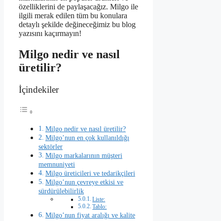
özelliklerini de paylaşacağız. Milgo ile
ilgili merak edilen tüm bu konulara
detaylı şekilde değineceğimiz bu blog
yazısını kaçırmayın!
Milgo nedir ve nasıl
üretilir?
İçindekiler
Milgo nedir ve nasıl üretilir?
Milgo’nun en çok kullanıldığı
sektörler
Milgo markalarının müşteri
memnuniyeti
Milgo üreticileri ve tedarikçileri
Milgo’nun çevreye etkisi ve
sürdürülebilirlik
Liste:
Tablo:
Milgo’nun fiyat aralığı ve kalite