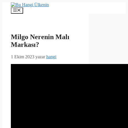
İçeriğe
atla
Menü
Milgo Nerenin Malı
Markası?
1 Ekim 2023
yazar
hangi