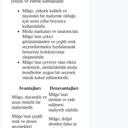
yenilik ve estetik katmaktadır.
Milgo, yüksek kaliteli ve
dayanıklı bir malzeme olduğu
için uzun yıllar boyunca
kullanılabilir.
Moda markaları ve tasarımcılar,
Milgo’nun çekici
görünümünden ve çeşitli renk
seçeneklerinden faydalanarak
benzersiz koleksiyonlar
oluşturabilir.
Milgo’nun çevreye olan etkisi
nedeniyle, sürdürülebilir moda
trendlerine uygun bir seçenek
olarak kabul edilmektedir.
Avantajları
Dezavantajları
Milgo’nun
Milgo, dayanıklı ve
üretimi ve elde
uzun ömürlü bir
edilmesi
malzemedir.
maliyetli olabilir.
Milgo’nun çeşitli
Milgo, doğal
renk ve desen
deriden daha az
seçenekleri