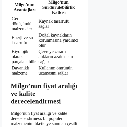
Milgo’nun
Milgo’nun
Sürdürülebilirlik
Avantajları
Katkısı
Geri
Kaynak tasarrufu
dönüşümlü
sağlar
malzemeler
Doğal kaynakların
Enerji ve su
korunmasına yardımcı
tasarrufu
olur
Biyolojik
Çevreye zararlı
olarak
atıkların azalmasını
parçalanabilir
sağlar
Dayanıklı
Kullanım ömrünün
malzeme
uzamasını sağlar
Milgo’nun fiyat aralığı
ve kalite
derecelendirmesi
Milgo’nun fiyat aralığı ve kalite
derecelendirmesi, bu popüler
malzemenin tüketiciye sunulan çeşitli