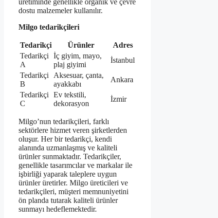
üretiminde genellikle organik ve çevre
dostu malzemeler kullanılır.
Milgo tedarikçileri
Tedarikçi
Ürünler
Adres
Tedarikçi
İç giyim, mayo,
İstanbul
A
plaj giyimi
Tedarikçi
Aksesuar, çanta,
Ankara
B
ayakkabı
Tedarikçi
Ev tekstili,
İzmir
C
dekorasyon
Milgo’nun tedarikçileri, farklı
sektörlere hizmet veren şirketlerden
oluşur. Her bir tedarikçi, kendi
alanında uzmanlaşmış ve kaliteli
ürünler sunmaktadır. Tedarikçiler,
genellikle tasarımcılar ve markalar ile
işbirliği yaparak taleplere uygun
ürünler üretirler. Milgo üreticileri ve
tedarikçileri, müşteri memnuniyetini
ön planda tutarak kaliteli ürünler
sunmayı hedeflemektedir.