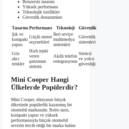
Benzersiz tasarım
Yüksek performans
Teknolojik özellikler
Güvenlik donanımları
Tasarım
Performans
Teknoloji
Güvenlik
Şık ve
İleri seviye
Güçlü motor
Güvenlik
kompakt
multimedya
seçenekleri
sistemleri
yapısı
sistemleri
Hızlı tepki
Göz
Sürücü
veren
Akıllı telefon
alıcı
ve yolcu
şanzıman
entegrasyonu
renkler
güvenliği
sistemi
Mini Cooper Hangi
Ülkelerde Popülerdir?
Mini Cooper, dünyanın birçok
ülkesinde popülerlik kazanmış bir
otomobil markasıdır. Retro tarzı,
kompakt yapısı ve yüksek
performansıyla birçok otomobil
severin tercih ettiği bir marka haline