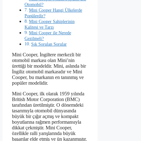
Otomobil?
Mini Cooper Hangi Ülkelerde
Popülerdir?
Mini Cooper Sahiplerinin
Kalitesi ve Tarzı
Mini Cooper ile Nerede
Gezilmeli?
Sık Sorulan Sorular
Mini Cooper, İngiltere merkezli bir
otomobil markası olan Mini’nin
ürettiği bir modeldir. Mini, aslında bir
İngiliz otomobil markasıdır ve Mini
Cooper, bu markanın en tanınmış ve
popüler modelidir.
Mini Cooper, ilk olarak 1959 yılında
British Motor Corporation (BMC)
tarafından üretilmiştir. O dönemdeki
tasarımıyla otomobil dünyasında
büyük bir çığır açmış ve kompakt
boyutlarına rağmen performansıyla
dikkat çekmiştir. Mini Cooper,
özellikle ralli yarışlarında büyük
başarılar elde etmiş ve ün kazanmıştır.