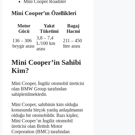
Mini Cooper Roadster
Mini Cooper’ın Özellikleri
Motor
Yakıt
Bagaj
Gücü
Tüketimi
Hacmi
3,8 – 7,4
136 – 306
211 – 450
L/100 km
beygir arası
litre arası
arası
Mini Cooper’in Sahibi
Kim?
Mini Cooper, İngiliz otomobil üreticisi
olan BMW Group tarafından
sahiplenilmektedir.
Mini Cooper, sahibinin kim olduğu
konusunda birçok yanlış anlaşılmanın
olduğu bir otomobildir. Bazı kişiler,
Mini Cooper’ın İngiliz otomobil
üreticisi olan British Motor
Corporation (BMC) tarafından