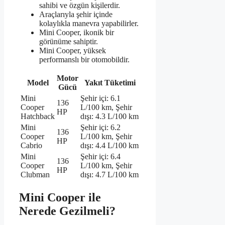
sahibi ve özgün kişilerdir.
Araçlarıyla şehir içinde
kolaylıkla manevra yapabilirler.
Mini Cooper, ikonik bir
görünüme sahiptir.
Mini Cooper, yüksek
performanslı bir otomobildir.
Motor
Model
Yakıt Tüketimi
Gücü
Mini
Şehir içi: 6.1
136
Cooper
L/100 km, Şehir
HP
Hatchback
dışı: 4.3 L/100 km
Mini
Şehir içi: 6.2
136
Cooper
L/100 km, Şehir
HP
Cabrio
dışı: 4.4 L/100 km
Mini
Şehir içi: 6.4
136
Cooper
L/100 km, Şehir
HP
Clubman
dışı: 4.7 L/100 km
Mini Cooper ile
Nerede Gezilmeli?