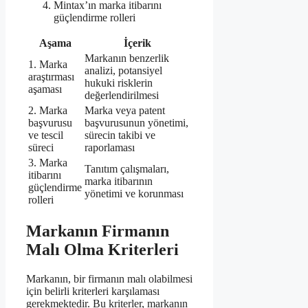
Mintax’ın marka itibarını
güçlendirme rolleri
Aşama
İçerik
Markanın benzerlik
1. Marka
analizi, potansiyel
araştırması
hukuki risklerin
aşaması
değerlendirilmesi
2. Marka
Marka veya patent
başvurusu
başvurusunun yönetimi,
ve tescil
sürecin takibi ve
süreci
raporlaması
3. Marka
Tanıtım çalışmaları,
itibarını
marka itibarının
güçlendirme
yönetimi ve korunması
rolleri
Markanın Firmanın
Malı Olma Kriterleri
Markanın, bir firmanın malı olabilmesi
için belirli kriterleri karşılaması
gerekmektedir. Bu kriterler, markanın