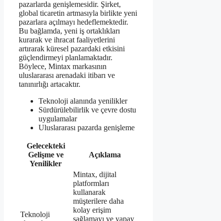
pazarlarda genişlemesidir. Şirket,
global ticaretin artmasıyla birlikte yeni
pazarlara açılmayı hedeflemektedir.
Bu bağlamda, yeni iş ortaklıkları
kurarak ve ihracat faaliyetlerini
artırarak küresel pazardaki etkisini
güçlendirmeyi planlamaktadır.
Böylece, Mintax markasının
uluslararası arenadaki itibarı ve
tanınırlığı artacaktır.
Teknoloji alanında yenilikler
Sürdürülebilirlik ve çevre dostu
uygulamalar
Uluslararası pazarda genişleme
Gelecekteki
Gelişme ve
Açıklama
Yenilikler
Mintax, dijital
platformları
kullanarak
müşterilere daha
kolay erişim
Teknoloji
sağlamayı ve yapay