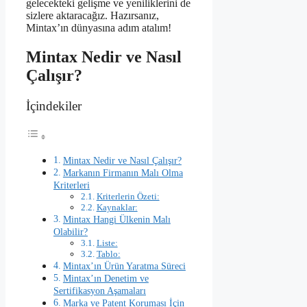
gelecekteki gelişme ve yeniliklerini de
sizlere aktaracağız. Hazırsanız,
Mintax’ın dünyasına adım atalım!
Mintax Nedir ve Nasıl
Çalışır?
İçindekiler
Mintax Nedir ve Nasıl Çalışır?
Markanın Firmanın Malı Olma
Kriterleri
Kriterlerin Özeti:
Kaynaklar:
Mintax Hangi Ülkenin Malı
Olabilir?
Liste:
Tablo:
Mintax’ın Ürün Yaratma Süreci
Mintax’ın Denetim ve
Sertifikasyon Aşamaları
Marka ve Patent Koruması İçin