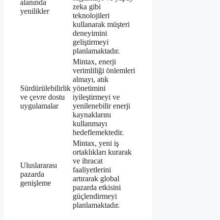
alanında
zeka gibi
yenilikler
teknolojileri
kullanarak müşteri
deneyimini
geliştirmeyi
planlamaktadır.
Mintax, enerji
verimliliği önlemleri
almayı, atık
Sürdürülebilirlik
yönetimini
ve çevre dostu
iyileştirmeyi ve
uygulamalar
yenilenebilir enerji
kaynaklarını
kullanmayı
hedeflemektedir.
Mintax, yeni iş
ortaklıkları kurarak
ve ihracat
Uluslararası
faaliyetlerini
pazarda
artırarak global
genişleme
pazarda etkisini
güçlendirmeyi
planlamaktadır.