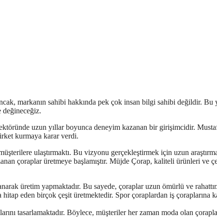
cak, markanın sahibi hakkında pek çok insan bilgi sahibi değildir. Bu 
e değineceğiz.
ektöründe uzun yıllar boyunca deneyim kazanan bir girişimcidir. Musta
şirket kurmaya karar verdi.
müşterilere ulaştırmaktı. Bu vizyonu gerçekleştirmek için uzun araştırm
nan çoraplar üretmeye başlamıştır. Müjde Çorap, kaliteli ürünleri ve çeş
anarak üretim yapmaktadır. Bu sayede, çoraplar uzun ömürlü ve rahattır
a hitap eden birçok çeşit üretmektedir. Spor çoraplardan iş çoraplarına 
larını tasarlamaktadır. Böylece, müşteriler her zaman moda olan çorapla