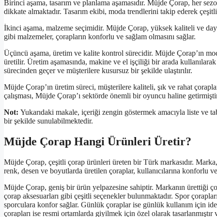
Birinci aşama, tasarım ve planlama aşamasıdır. Müjde Çorap, her sezon
dikkate almaktadır. Tasarım ekibi, moda trendlerini takip ederek çeşitli
İkinci aşama, malzeme seçimidir. Müjde Çorap, yüksek kaliteli ve daya
gibi malzemeler, çorapların konforlu ve sağlam olmasını sağlar.
Üçüncü aşama, üretim ve kalite kontrol sürecidir. Müjde Çorap’ın mode
üretilir. Üretim aşamasında, makine ve el işçiliği bir arada kullanılara
sürecinden geçer ve müşterilere kusursuz bir şekilde ulaştırılır.
Müjde Çorap’ın üretim süreci, müşterilere kaliteli, şık ve rahat çorap
çalışması, Müjde Çorap’ı sektörde önemli bir oyuncu haline getirmiştir
Not:
Yukarıdaki makale, içeriği zengin göstermek amacıyla liste ve tab
bir şekilde sunulabilmektedir.
Müjde Çorap Hangi Ürünleri Üretir?
Müjde Çorap, çeşitli çorap ürünleri üreten bir Türk markasıdır. Marka, 
renk, desen ve boyutlarda üretilen çoraplar, kullanıcılarına konforlu
Müjde Çorap, geniş bir ürün yelpazesine sahiptir. Markanın ürettiği çor
çorap aksesuarları gibi çeşitli seçenekler bulunmaktadır. Spor çorapları,
sporculara konfor sağlar. Günlük çoraplar ise günlük kullanım için idea
çorapları ise resmi ortamlarda giyilmek için özel olarak tasarlanmıştır v