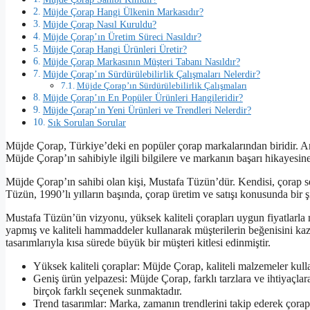
Müjde Çorap Hangi Ülkenin Markasıdır?
Müjde Çorap Nasıl Kuruldu?
Müjde Çorap’ın Üretim Süreci Nasıldır?
Müjde Çorap Hangi Ürünleri Üretir?
Müjde Çorap Markasının Müşteri Tabanı Nasıldır?
Müjde Çorap’ın Sürdürülebilirlik Çalışmaları Nelerdir?
Müjde Çorap’ın Sürdürülebilirlik Çalışmaları
Müjde Çorap’ın En Popüler Ürünleri Hangileridir?
Müjde Çorap’ın Yeni Ürünleri ve Trendleri Nelerdir?
Sık Sorulan Sorular
Müjde Çorap, Türkiye’deki en popüler çorap markalarından biridir. An
Müjde Çorap’ın sahibiyle ilgili bilgilere ve markanın başarı hikayesin
Müjde Çorap’ın sahibi olan kişi, Mustafa Tüzün’dür. Kendisi, çorap s
Tüzün, 1990’lı yılların başında, çorap üretim ve satışı konusunda bir 
Mustafa Tüzün’ün vizyonu, yüksek kaliteli çorapları uygun fiyatlarla 
yapmış ve kaliteli hammaddeler kullanarak müşterilerin beğenisini kaza
tasarımlarıyla kısa sürede büyük bir müşteri kitlesi edinmiştir.
Yüksek kaliteli çoraplar: Müjde Çorap, kaliteli malzemeler kull
Geniş ürün yelpazesi: Müjde Çorap, farklı tarzlara ve ihtiyaçlar
birçok farklı seçenek sunmaktadır.
Trend tasarımlar: Marka, zamanın trendlerini takip ederek çorap