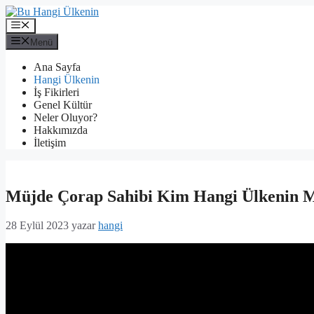
İçeriğe
atla
Menü
Menü
Ana Sayfa
Hangi Ülkenin
İş Fikirleri
Genel Kültür
Neler Oluyor?
Hakkımızda
İletişim
Müjde Çorap Sahibi Kim Hangi Ülkenin 
28 Eylül 2023
yazar
hangi