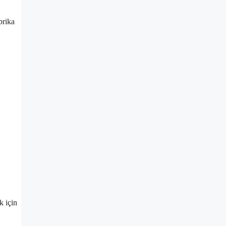
brika
k için