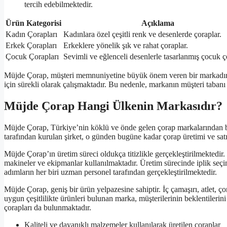
tercih edebilmektedir.
Ürün Kategorisi
Açıklama
Kadın Çorapları
Kadınlara özel çeşitli renk ve desenlerde çoraplar.
Erkek Çorapları
Erkeklere yönelik şık ve rahat çoraplar.
Çocuk Çorapları
Sevimli ve eğlenceli desenlerle tasarlanmış çocuk ç
Müjde Çorap, müşteri memnuniyetine büyük önem veren bir markadır. M
için sürekli olarak çalışmaktadır. Bu nedenle, markanın müşteri tabanı
Müjde Çorap Hangi Ülkenin Markasıdır?
Müjde Çorap, Türkiye’nin köklü ve önde gelen çorap markalarından b
tarafından kurulan şirket, o günden bugüne kadar çorap üretimi ve satı
Müjde Çorap’ın üretim süreci oldukça titizlikle gerçekleştirilmektedir.
makineler ve ekipmanlar kullanılmaktadır. Üretim sürecinde iplik seçim
adımların her biri uzman personel tarafından gerçekleştirilmektedir.
Müjde Çorap, geniş bir ürün yelpazesine sahiptir. İç çamaşırı, atlet, ç
uygun çeşitlilikte ürünleri bulunan marka, müşterilerinin beklentilerin
çorapları da bulunmaktadır.
Kaliteli ve dayanıklı malzemeler kullanılarak üretilen çoraplar