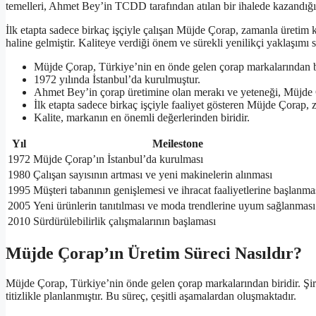
temelleri, Ahmet Bey’in TCDD tarafından atılan bir ihalede kazandığı ço
İlk etapta sadece birkaç işçiyle çalışan Müjde Çorap, zamanla üretim ka
haline gelmiştir. Kaliteye verdiği önem ve sürekli yenilikçi yaklaşımı s
Müjde Çorap, Türkiye’nin en önde gelen çorap markalarından bi
1972 yılında İstanbul’da kurulmuştur.
Ahmet Bey’in çorap üretimine olan merakı ve yeteneği, Müjde Ço
İlk etapta sadece birkaç işçiyle faaliyet gösteren Müjde Çorap,
Kalite, markanın en önemli değerlerinden biridir.
Yıl
Meilestone
1972
Müjde Çorap’ın İstanbul’da kurulması
1980
Çalışan sayısının artması ve yeni makinelerin alınması
1995
Müşteri tabanının genişlemesi ve ihracat faaliyetlerine başlanma
2005
Yeni ürünlerin tanıtılması ve moda trendlerine uyum sağlanması
2010
Sürdürülebilirlik çalışmalarının başlaması
Müjde Çorap’ın Üretim Süreci Nasıldır?
Müjde Çorap, Türkiye’nin önde gelen çorap markalarından biridir. Şirke
titizlikle planlanmıştır. Bu süreç, çeşitli aşamalardan oluşmaktadır.