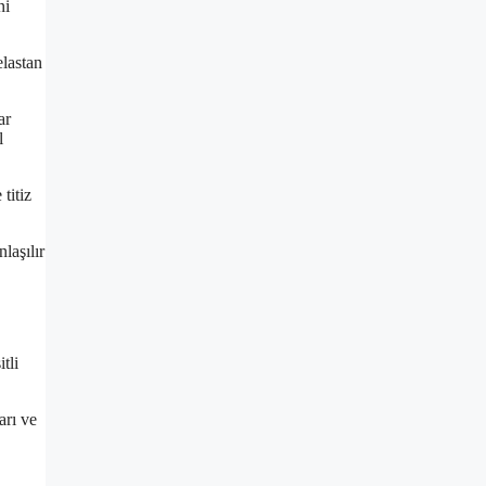
ni
elastan
ar
l
titiz
laşılır
tli
arı ve