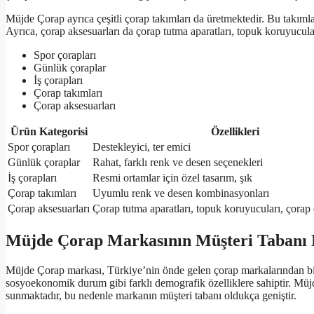
Müjde Çorap ayrıca çeşitli çorap takımları da üretmektedir. Bu takıml
Ayrıca, çorap aksesuarları da çorap tutma aparatları, topuk koruyucuları
Spor çorapları
Günlük çoraplar
İş çorapları
Çorap takımları
Çorap aksesuarları
Ürün Kategorisi
Özellikleri
Spor çorapları
Destekleyici, ter emici
Günlük çoraplar
Rahat, farklı renk ve desen seçenekleri
İş çorapları
Resmi ortamlar için özel tasarım, şık
Çorap takımları
Uyumlu renk ve desen kombinasyonları
Çorap aksesuarları
Çorap tutma aparatları, topuk koruyucuları, çorap ç
Müjde Çorap Markasının Müşteri Tabanı 
Müjde Çorap markası, Türkiye’nin önde gelen çorap markalarından biridi
sosyoekonomik durum gibi farklı demografik özelliklere sahiptir. Müjd
sunmaktadır, bu nedenle markanın müşteri tabanı oldukça geniştir.