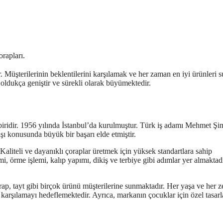
orapları.
üşterilerinin beklentilerini karşılamak ve her zaman en iyi ürünleri
 oldukça geniştir ve sürekli olarak büyümektedir.
iridir. 1956 yılında İstanbul’da kurulmuştur. Türk iş adamı Mehmet Şi
şı konusunda büyük bir başarı elde etmiştir.
 Kaliteli ve dayanıklı çoraplar üretmek için yüksek standartlara sahip
i, örme işlemi, kalıp yapımı, dikiş ve terbiye gibi adımlar yer almaktad
orap, tayt gibi birçok ürünü müşterilerine sunmaktadır. Her yaşa ve her 
i karşılamayı hedeflemektedir. Ayrıca, markanın çocuklar için özel tasar