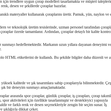
 için trendlere uygun çorap modelleri tasarlamakta ve müşteri talepleri
 renk, desen ve şekillerde çoraplar hazırlar.
nıklı materyaller kullanarak çoraplarını üretir. Pamuk, yün, naylon ve 
rn ve teknolojik üretim tesislerinde, uzman personel tarafından çorapl
k çoraplar özenle tamamlanır. Ardından, çoraplar detaylı bir kalite kontro
lar sunmayı hedeflemektedir. Markanın uzun yıllara dayanan deneyimi ve 
.
lo HTML etiketlerini de kullandı. Bu şekilde bilgiler daha düzenli ve an
yüksek kalitede ve şık tasarımlara sahip çoraplarıyla bilinmektedir. Çeşi
 ve şık bir deneyim sunmayı amaçlamaktadır.
aplar arasında spor çoraplar, günlük çoraplar, iş çorapları, çorap takıml
 spor aktiviteleri için özellikle tasarlanmıştır ve destekleyici yapısıyla
ldir ve farklı renk ve desen seçenekleriyle zengin bir seçim sunar. İş
e şıklığıyla dikkat çeker.