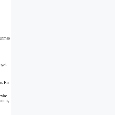
 sunmak
mşek
ır. Bu
zevke
lanmış