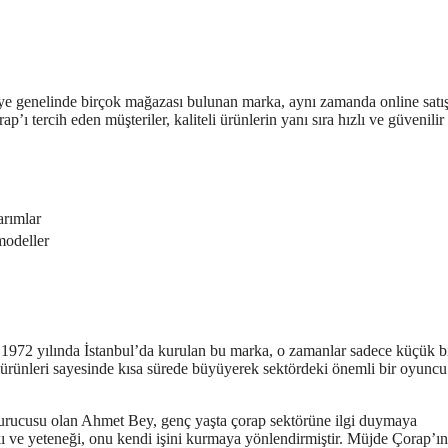
iye genelinde birçok mağazası bulunan marka, aynı zamanda online satı
ı tercih eden müşteriler, kaliteli ürünlerin yanı sıra hızlı ve güvenilir 
arımlar
modeller
 1972 yılında İstanbul’da kurulan bu marka, o zamanlar sadece küçük b
i ürünleri sayesinde kısa sürede büyüyerek sektördeki önemli bir oyuncu
kurucusu olan Ahmet Bey, genç yaşta çorap sektörüne ilgi duymaya
akı ve yeteneği, onu kendi işini kurmaya yönlendirmiştir. Müjde Çorap’ın