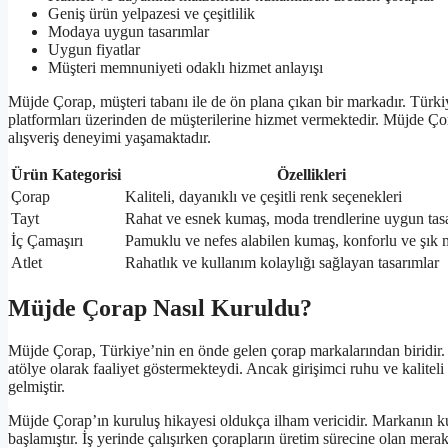
Geniş ürün yelpazesi ve çeşitlilik
Modaya uygun tasarımlar
Uygun fiyatlar
Müşteri memnuniyeti odaklı hizmet anlayışı
Müjde Çorap, müşteri tabanı ile de ön plana çıkan bir markadır. Türk
platformları üzerinden de müşterilerine hizmet vermektedir. Müjde Çorap’
alışveriş deneyimi yaşamaktadır.
Ürün Kategorisi
Özellikleri
Çorap
Kaliteli, dayanıklı ve çeşitli renk seçenekleri
Tayt
Rahat ve esnek kumaş, moda trendlerine uygun tas
İç Çamaşırı
Pamuklu ve nefes alabilen kumaş, konforlu ve şık 
Atlet
Rahatlık ve kullanım kolaylığı sağlayan tasarımlar
Müjde Çorap Nasıl Kuruldu?
Müjde Çorap, Türkiye’nin en önde gelen çorap markalarından biridir.
atölye olarak faaliyet göstermekteydi. Ancak girişimci ruhu ve kalitel
gelmiştir.
Müjde Çorap’ın kuruluş hikayesi oldukça ilham vericidir. Markanın 
başlamıştır. İş yerinde çalışırken çorapların üretim sürecine olan mer