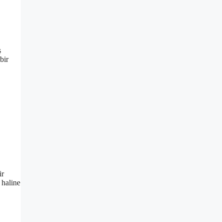
ş
bir
ir
 haline