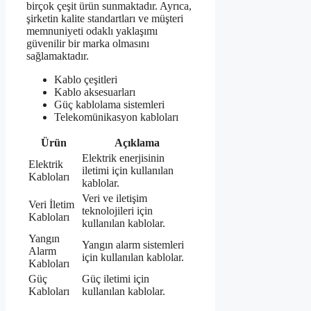
birçok çeşit ürün sunmaktadır. Ayrıca,
şirketin kalite standartları ve müşteri
memnuniyeti odaklı yaklaşımı
güvenilir bir marka olmasını
sağlamaktadır.
Kablo çeşitleri
Kablo aksesuarları
Güç kablolama sistemleri
Telekomünikasyon kabloları
Ürün
Açıklama
Elektrik enerjisinin
Elektrik
iletimi için kullanılan
Kabloları
kablolar.
Veri ve iletişim
Veri İletim
teknolojileri için
Kabloları
kullanılan kablolar.
Yangın
Yangın alarm sistemleri
Alarm
için kullanılan kablolar.
Kabloları
Güç
Güç iletimi için
Kabloları
kullanılan kablolar.