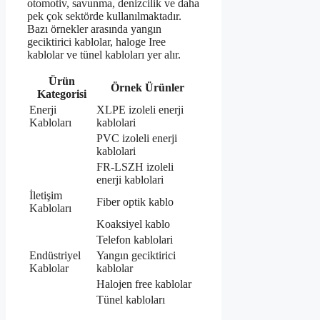
otomotiv, savunma, denizcilik ve daha
pek çok sektörde kullanılmaktadır.
Bazı örnekler arasında yangın
geciktirici kablolar, haloge Iree
kablolar ve tünel kabloları yer alır.
Ürün
Örnek Ürünler
Kategorisi
Enerji
XLPE izoleli enerji
Kabloları
kablolari
PVC izoleli enerji
kablolari
FR-LSZH izoleli
enerji kablolari
İletişim
Fiber optik kablo
Kabloları
Koaksiyel kablo
Telefon kablolari
Endüstriyel
Yangın geciktirici
Kablolar
kablolar
Halojen free kablolar
Tünel kabloları