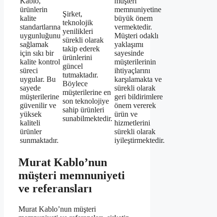
Kablo,
müşteri
ürünlerin
memnuniyetine
Şirket,
kalite
büyük önem
teknolojik
standartlarına
vermektedir.
yenilikleri
uygunluğunu
Müşteri odaklı
sürekli olarak
sağlamak
yaklaşımı
takip ederek
için sıkı bir
sayesinde
ürünlerini
kalite kontrol
müşterilerinin
güncel
süreci
ihtiyaçlarını
tutmaktadır.
uygular. Bu
karşılamakta ve
Böylece
sayede
sürekli olarak
müşterilerine en
müşterilerine
geri bildirimlere
son teknolojiye
güvenilir ve
önem vererek
sahip ürünleri
yüksek
ürün ve
sunabilmektedir.
kaliteli
hizmetlerini
ürünler
sürekli olarak
sunmaktadır.
iyileştirmektedir.
Murat Kablo’nun
müşteri memnuniyeti
ve referansları
Murat Kablo’nun müşteri