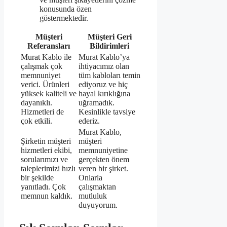
konusunda özen
göstermektedir.
Müşteri
Müşteri Geri
Referansları
Bildirimleri
Murat Kablo ile
Murat Kablo’ya
çalışmak çok
ihtiyacımız olan
memnuniyet
tüm kabloları temin
verici. Ürünleri
ediyoruz ve hiç
yüksek kaliteli ve
hayal kırıklığına
dayanıklı.
uğramadık.
Hizmetleri de
Kesinlikle tavsiye
çok etkili.
ederiz.
Murat Kablo,
Şirketin müşteri
müşteri
hizmetleri ekibi,
memnuniyetine
sorularımızı ve
gerçekten önem
taleplerimizi hızlı
veren bir şirket.
bir şekilde
Onlarla
yanıtladı. Çok
çalışmaktan
memnun kaldık.
mutluluk
duyuyorum.