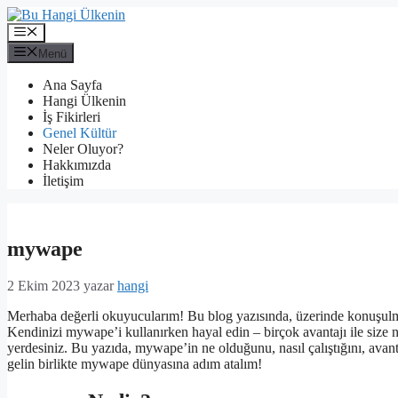
İçeriğe
atla
Menü
Menü
Ana Sayfa
Hangi Ülkenin
İş Fikirleri
Genel Kültür
Neler Oluyor?
Hakkımızda
İletişim
mywape
2 Ekim 2023
yazar
hangi
Merhaba değerli okuyucularım! Bu blog yazısında, üzerinde konuşulm
Kendinizi mywape’i kullanırken hayal edin – birçok avantajı ile size n
yerdesiniz. Bu yazıda, mywape’in ne olduğunu, nasıl çalıştığını, avanta
gelin birlikte mywape dünyasına adım atalım!