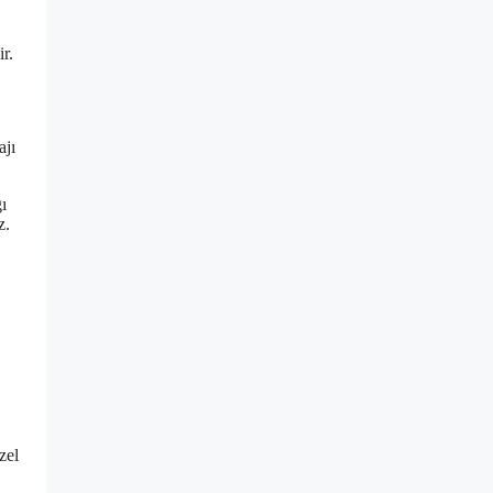
r.
ajı
ı
z.
zel