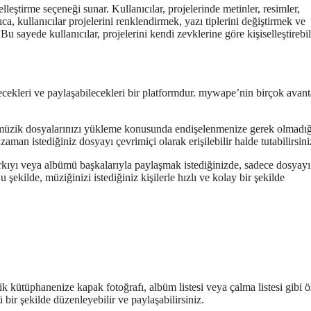
eştirme seçeneği sunar. Kullanıcılar, projelerinde metinler, resimler,
ca, kullanıcılar projelerini renklendirmek, yazı tiplerini değiştirmek ve
u sayede kullanıcılar, projelerini kendi zevklerine göre kişiselleştirebili
ecekleri ve paylaşabilecekleri bir platformdur. mywape’nin birçok avant
u, müzik dosyalarınızı yükleme konusunda endişelenmenize gerek olmadığ
aman istediğiniz dosyayı çevrimiçi olarak erişilebilir halde tutabilirsini
arkıyı veya albümü başkalarıyla paylaşmak istediğinizde, sadece dosyayı
 şekilde, müziğinizi istediğiniz kişilerle hızlı ve kolay bir şekilde
k kütüphanenize kapak fotoğrafı, albüm listesi veya çalma listesi gibi ö
bir şekilde düzenleyebilir ve paylaşabilirsiniz.