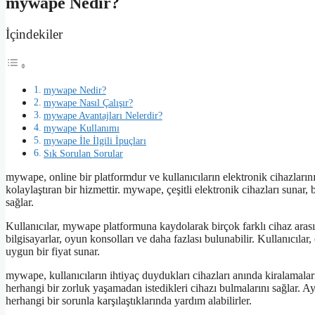
mywape Nedir?
İçindekiler
mywape Nedir?
mywape Nasıl Çalışır?
mywape Avantajları Nelerdir?
mywape Kullanımı
mywape İle İlgili İpuçları
Sık Sorulan Sorular
mywape, online bir platformdur ve kullanıcıların elektronik cihazlarını 
kolaylaştıran bir hizmettir. mywape, çeşitli elektronik cihazları sunar, 
sağlar.
Kullanıcılar, mywape platformuna kaydolarak birçok farklı cihaz arasınd
bilgisayarlar, oyun konsolları ve daha fazlası bulunabilir. Kullanıcılar
uygun bir fiyat sunar.
mywape, kullanıcıların ihtiyaç duydukları cihazları anında kiralamalar
herhangi bir zorluk yaşamadan istedikleri cihazı bulmalarını sağlar. Ay
herhangi bir sorunla karşılaştıklarında yardım alabilirler.