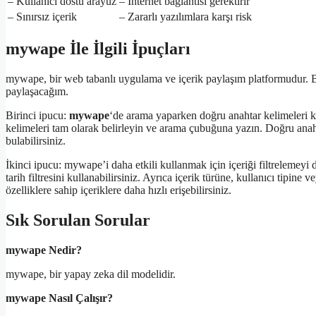
– Kullanıcı dostu arayüz
– İnternet bağlantısı gerektirir
– Sınırsız içerik
– Zararlı yazılımlara karşı risk
mywape İle İlgili İpuçları
mywape, bir web tabanlı uygulama ve içerik paylaşım platformudur. B
paylaşacağım.
Birinci ipucu:
mywape
‘de arama yaparken doğru anahtar kelimeleri ku
kelimeleri tam olarak belirleyin ve arama çubuğuna yazın. Doğru anahta
bulabilirsiniz.
İkinci ipucu: mywape’i daha etkili kullanmak için içeriği filtrelemeyi de
tarih filtresini kullanabilirsiniz. Ayrıca içerik türüne, kullanıcı tipine v
özelliklere sahip içeriklere daha hızlı erişebilirsiniz.
Sık Sorulan Sorular
mywape Nedir?
mywape, bir yapay zeka dil modelidir.
mywape Nasıl Çalışır?