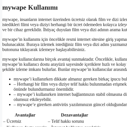
mywape Kullanımı
mywape, insanların internet üzerinden ücretsiz olarak film ve dizi izle
istedikleri filmi veya diziyi herhangi bir ücret ödemeden kolayca izleye
ve bir cihaz gereklidir. İhtiyaç duyulan film veya dizi adının arama kutu
mywape’in kullanımı için öncelikle resmi internet sitesine giriş yapma
bulunacaktır. Buraya izlemek istediğiniz film veya dizi adını yazmanız
butonuna tıklayarak izlemeye başlayabilirsiniz.
mywape kullanıcılarına birçok avantaj sunmaktadır. Öncelikle, kullanıcıl
mywape’in kullanıcı dostu arayüzü sayesinde içeriklere hızlı ve kolay bir 
şekilde izleme imkanı bulurlar. Bunlar mywape’in kullanıcılar arasınd
mywape’i kullanırken dikkate almanız gereken birkaç ipucu bu
– Herhangi bir film veya diziye telif hakkı bulunmadan erişmek
önünde bulundurmanız önemlidir.
– mywape’i kullanırken internet bağlantınızın stabil olmasına d
olumsuz etkileyebilir.
– mywape’e girerken antivirüs yazılımınızın güncel olduğundan 
Avantajlar
Dezavantajlar
– Ücretsiz
– Telif hakkı sorunu