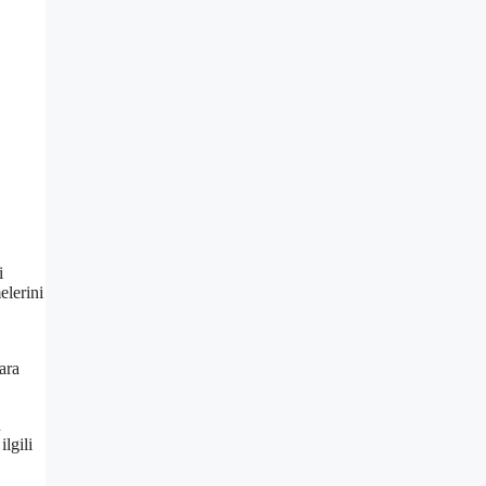
i
elerini
ara
n
lgili