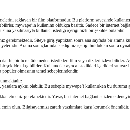
melerini sağlayan bir film platformudur. Bu platform sayesinde kullanıcı
bilirler. mywape’in kullanımı oldukça basittir. Sadece bir internet bağla
suna yazılmasıyla kullanıcı istediği içeriği hızlı bir şekilde bulabilir.
nız gerekmektedir. Siteye giriş yaptıktan sonra ana sayfada bir arama k
 yeterlidir. Arama sonuçlarında istediğiniz içeriği bulduktan sonra oyna
ar hiçbir ücret ödemeden istedikleri film veya dizileri izleyebilirler. A
şekilde ulaşabilirler. Kullanıcılar ayrıca istedikleri içerikleri sınırsız b
a popüler olmasının temel sebeplerindendir.
lunmaktadır:
, yasalara aykırı olabilir. Bu sebeple mywape’i kullanırken bu durumu 
ikkat etmeniz gerekmektedir. Yavaş bir internet bağlantısı izleme deneyi
emin olun. Bilgisayarınızı zararlı yazılımlara karşı korumak önemlidir.