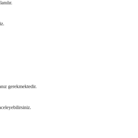
anılır.
iz.
nız gerekmektedir.
eleyebilirsiniz.