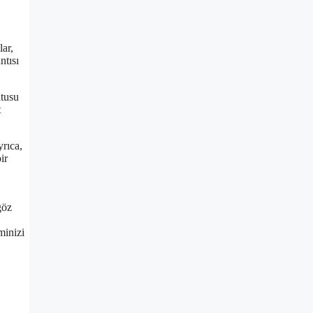
lar,
ntısı
utusu
t
yrıca,
ir
göz
minizi