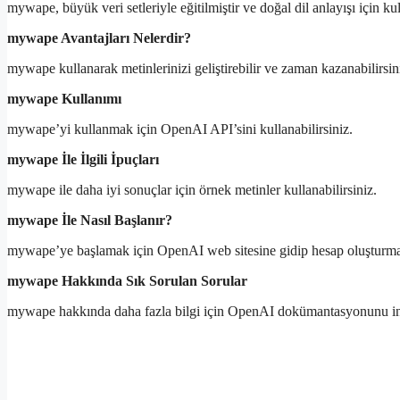
mywape, büyük veri setleriyle eğitilmiştir ve doğal dil anlayışı için kull
mywape Avantajları Nelerdir?
mywape kullanarak metinlerinizi geliştirebilir ve zaman kazanabilirsin
mywape Kullanımı
mywape’yi kullanmak için OpenAI API’sini kullanabilirsiniz.
mywape İle İlgili İpuçları
mywape ile daha iyi sonuçlar için örnek metinler kullanabilirsiniz.
mywape İle Nasıl Başlanır?
mywape’ye başlamak için OpenAI web sitesine gidip hesap oluşturma
mywape Hakkında Sık Sorulan Sorular
mywape hakkında daha fazla bilgi için OpenAI dokümantasyonunu inc