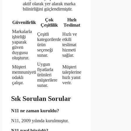
aktif olarak yer alarak marka
bilinirliğini güçlendirmiştir.
Çok
Hızlı
Güvenilirlik
Çeşitlilik
Teslimat
Markalarla
Çeşitli
Hızlı ve
işbirliği
kategorilerde
etkili
yaparak
ürün
teslimat
güven
seçeneği
hizmeti
duygusu
sunar.
sağlar.
oluşturur.
Uygun
Müşteri
Müşteri
fiyatlarla
memnuniyeti
taleplerine
ürünleri
odaklı
hızlı yanıt
müşterilere
çalışır.
verir.
sunar.
Sık Sorulan Sorular
N11 ne zaman kuruldu?
N11, 2009 yılında kurulmuştur.
N11 nasıl büyüdü?