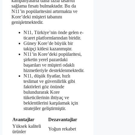
kampanyalarla daha fazla tasarruf
sağlama fırsatı bulmaktadır. Bu da
N11’in popülaritesini artırmakta ve
Kore’deki müşteri tabanını
genişletmektedir.
N11, Türkiye’nin önde gelen e-
ticaret platformlarından biridir.
Güney Kore’de büyük bir
takipçi kitlesi kazanmıştır.
N11’in Kore’deki popülaritesi,
şirketin yerel pazardaki
başarıları ve müşteri odaklı
hizmetleriyle desteklenmektedir.
N11, düşük fiyatlar, hızlı
teslimat ve güvenilirlik gibi
faktörleri göz önünde
bulundurarak Kore
tüketicilerinin ihtiyaç ve
beklentilerini karşılamak için
stratejiler geliştirmiştir.
Avantajlar
Dezavantajlar
Yüksek kaliteli
Yoğun rekabet
ürünler