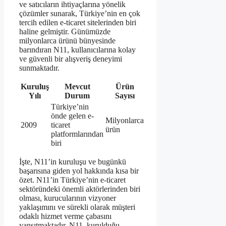
ve satıcıların ihtiyaçlarına yönelik
çözümler sunarak, Türkiye’nin en çok
tercih edilen e-ticaret sitelerinden biri
haline gelmiştir. Günümüzde
milyonlarca ürünü bünyesinde
barındıran N11, kullanıcılarına kolay
ve güvenli bir alışveriş deneyimi
sunmaktadır.
Kuruluş
Mevcut
Ürün
Yılı
Durum
Sayısı
Türkiye’nin
önde gelen e-
Milyonlarca
2009
ticaret
ürün
platformlarından
biri
İşte, N11’in kuruluşu ve bugünkü
başarısına giden yol hakkında kısa bir
özet. N11’in Türkiye’nin e-ticaret
sektöründeki önemli aktörlerinden biri
olması, kurucularının vizyoner
yaklaşımını ve sürekli olarak müşteri
odaklı hizmet verme çabasını
yansıtmaktadır. N11, kurulduğu