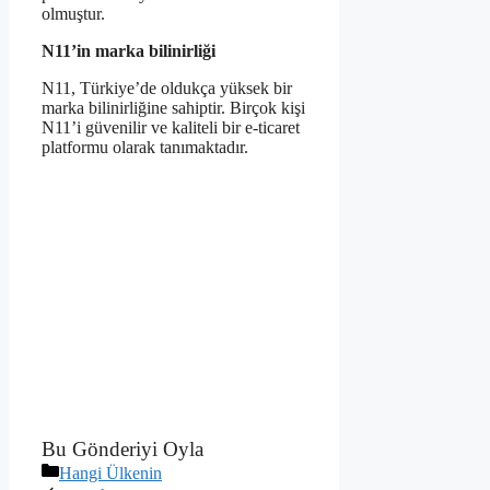
olmuştur.
N11’in marka bilinirliği
N11, Türkiye’de oldukça yüksek bir
marka bilinirliğine sahiptir. Birçok kişi
N11’i güvenilir ve kaliteli bir e-ticaret
platformu olarak tanımaktadır.
Bu Gönderiyi Oyla
Kategoriler
Hangi Ülkenin