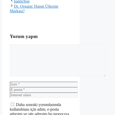
pannchoa
Dr. Organic Hangi Ülkenin
Markası?
Yorum yapın
Yorum
İsim
E-
posta
İnternet
sitesi
Daha sonraki yorumlarımda
kullanılması için adım, e-posta
adresim ve site adresim bu tarayıcıya