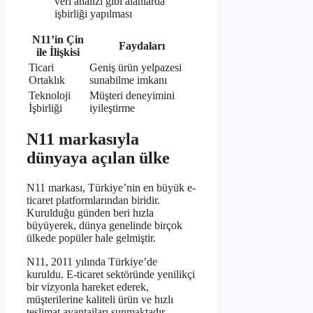
veri analizi gibi alanlarda
işbirliği yapılması
N11’in Çin
Faydaları
ile İlişkisi
Ticari
Geniş ürün yelpazesi
Ortaklık
sunabilme imkanı
Teknoloji
Müşteri deneyimini
İşbirliği
iyileştirme
N11 markasıyla
dünyaya açılan ülke
N11 markası, Türkiye’nin en büyük e-
ticaret platformlarından biridir.
Kurulduğu günden beri hızla
büyüyerek, dünya genelinde birçok
ülkede popüler hale gelmiştir.
N11, 2011 yılında Türkiye’de
kuruldu. E-ticaret sektöründe yenilikçi
bir vizyonla hareket ederek,
müşterilerine kaliteli ürün ve hızlı
teslimat avantajları sunmaktadır.