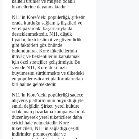
kaliteli ürünler ve müşteri odaklı
hizmetlerine dayanmaktadır.
N11’in Kore’deki popülerliği, şirketin
orada kurduğu sağlam iş ilişkileri ve
yerel pazardaki başarılarıyla da
desteklenmektedir. N11, düşük
fiyatlar, hızlı teslimat ve güvenilirlik
gibi faktörleri göz önünde
bulundurarak Kore tüketicilerinin
ihtiyaç ve beklentilerini karşılamak
için özel stratejiler geliştirmiştir. Bu
sayede N11, Kore’deki hızlı
büyümesini sürdürmekte ve ülkedeki
en popüler e-ticaret platformlarından
biri haline gelmektedir.
N11’in Kore’deki popülerliği sadece
alışveriş platformunun büyüklüğüyle
sınırlı değildir. Şirket, yerel kültüre
odaklanan pazarlama kampanyaları da
düzenleyerek yerel tüketicilere daha
çekici hale gelmektedir. Kore
tüketicileri, N11’in sağladığı çeşitli
indirimler, promosyonlar ve