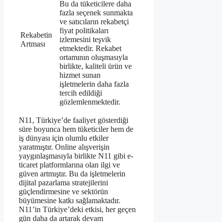
Bu da tüketicilere daha
fazla seçenek sunmakta
ve satıcıların rekabetçi
fiyat politikaları
Rekabetin
izlemesini teşvik
Artması
etmektedir. Rekabet
ortamının oluşmasıyla
birlikte, kaliteli ürün ve
hizmet sunan
işletmelerin daha fazla
tercih edildiği
gözlemlenmektedir.
N11, Türkiye’de faaliyet gösterdiği
süre boyunca hem tüketiciler hem de
iş dünyası için olumlu etkiler
yaratmıştır. Online alışverişin
yaygınlaşmasıyla birlikte N11 gibi e-
ticaret platformlarına olan ilgi ve
güven artmıştır. Bu da işletmelerin
dijital pazarlama stratejilerini
güçlendirmesine ve sektörün
büyümesine katkı sağlamaktadır.
N11’in Türkiye’deki etkisi, her geçen
gün daha da artarak devam