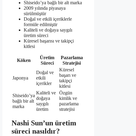
Shiseido’ya bağlı bir alt marka
2009 yılında piyasaya
sürülmüştür
Doğal ve etkili içeriklerle
formüle edilmiştir
Kaliteli ve doğaya saygılı
üretim süreci
Küresel başarısı ve takipçi
kitlesi
Üretim
Pazarlama
Köken
Süreci
Stratejisi
Küresel
Doğal ve
başarı ve
Japonya
etkili
takipçi
içerikler
kitlesi
Kaliteli ve
Özgün
Shiseido’ya
doğaya
kimlik ve
bağlı bir alt
saygılı
pazarlama
marka
üretim
stratejisi
Nashi Sun’un üretim
süreci nasıldır?