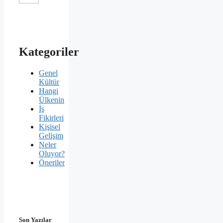
Kategoriler
Genel
Kültür
Hangi
Ülkenin
İş
Fikirleri
Kişisel
Gelişim
Neler
Oluyor?
Öneriler
Son Yazılar