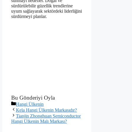
sunmayı hedefler. Doğal ve
sürdürülebilir güzellik trendlerine
uyum sağlayarak sektördeki liderliğini
sürdürmeyi planlar.
Bu Gönderiyi Oyla
Kategoriler
Hangi Ülkenin
Kela Hangi Ülkenin Markasıdır?
Tianjin Zhonghuan Semiconductor
Hangi Ülkenin Malı Markası?