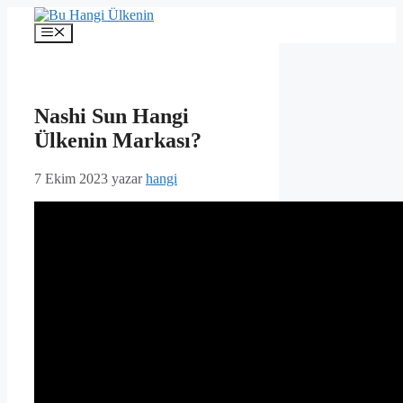
İçeriğe
atla
Menü
Nashi Sun Hangi
Ülkenin Markası?
7 Ekim 2023
yazar
hangi