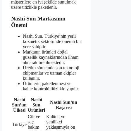
müşterilere en iyi şekilde sunulmak
üzere titizlikle paketlenir.
Nashi Sun Markasının
Önemi
Nashi Sun, Türkiye’nin yerli
kozmetik sektöründe önemli bir
yere sahiptir.
Markanın ürünleri doğal
güzellik kaynaklarından ilham
alınarak üretilmektedir.
Üretim sürecinde son teknoloji
ekipmanlar ve uzman ekipler
kullanılır.
Ürünlerin paketlenmesi ve
kalite kontrolü titizlikle yapılır.
Nashi
Nashi
Nashi Sun’un
Sun’un
Sun
Başarısı
Ülkesi
Ürünleri
Cilt ve
Kaliteli ve
saç
yenilikçi
Türkiye
bakım
yaklaşımıyla ön