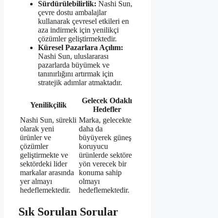
Sürdürülebilirlik:
Nashi Sun,
çevre dostu ambalajlar
kullanarak çevresel etkileri en
aza indirmek için yenilikçi
çözümler geliştirmektedir.
Küresel Pazarlara Açılım:
Nashi Sun, uluslararası
pazarlarda büyümek ve
tanınırlığını artırmak için
stratejik adımlar atmaktadır.
Gelecek Odaklı
Yenilikçilik
Hedefler
Nashi Sun, sürekli
Marka, gelecekte
olarak yeni
daha da
ürünler ve
büyüyerek güneş
çözümler
koruyucu
geliştirmekte ve
ürünlerde sektöre
sektördeki lider
yön verecek bir
markalar arasında
konuma sahip
yer almayı
olmayı
hedeflemektedir.
hedeflemektedir.
Sık Sorulan Sorular