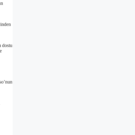
un
cinden
ı dostu
e
sso’nun
u