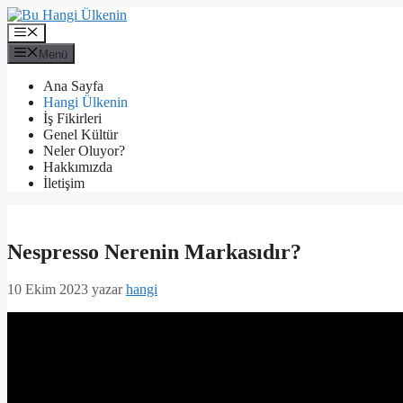
İçeriğe
atla
Menü
Menü
Ana Sayfa
Hangi Ülkenin
İş Fikirleri
Genel Kültür
Neler Oluyor?
Hakkımızda
İletişim
Nespresso Nerenin Markasıdır?
10 Ekim 2023
yazar
hangi