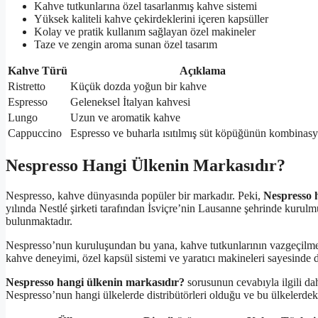
Kahve tutkunlarına özel tasarlanmış kahve sistemi
Yüksek kaliteli kahve çekirdeklerini içeren kapsüller
Kolay ve pratik kullanım sağlayan özel makineler
Taze ve zengin aroma sunan özel tasarım
Kahve Türü
Açıklama
Ristretto
Küçük dozda yoğun bir kahve
Espresso
Geleneksel İtalyan kahvesi
Lungo
Uzun ve aromatik kahve
Cappuccino
Espresso ve buharla ısıtılmış süt köpüğünün kombinas
Nespresso Hangi Ülkenin Markasıdır?
Nespresso, kahve dünyasında popüler bir markadır. Peki,
Nespresso 
yılında Nestlé şirketi tarafından İsviçre’nin Lausanne şehrinde kuru
bulunmaktadır.
Nespresso’nun kuruluşundan bu yana, kahve tutkunlarının vazgeçilmez 
kahve deneyimi, özel kapsül sistemi ve yaratıcı makineleri sayesinde d
Nespresso hangi ülkenin markasıdır?
sorusunun cevabıyla ilgili dah
Nespresso’nun hangi ülkelerde distribütörleri olduğu ve bu ülkelerdeki çe