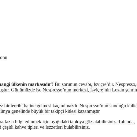
yonu
hangi ülkenin markasıdır?
Bu sorunun cevabı, İsviçre’dir. Nespresso
lmuştur. Günümüzde ise Nespresso’nun merkezi, İsviçre’nin Lozan şehri
bir tercihi haline gelmesi kaçınılmazdı. Nespresso’nun sunduğu kalite
ünya genelinde büyük bir takipçi kitlesi kazanmıştır.
a fazla bilgi edinmek için aşağıdaki tabloya göz atabilirsiniz. Tabloda,
şitli kahve tipleri ve lezzetleri bulabilirsiniz.