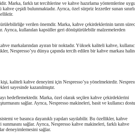
idir. Marka, farklı tat tercihlerine ve kahve hazırlama yöntemlerine uyg
ü kahve çeşidi bulunmaktadır. Ayrıca, özel sürpriz lezzetler sunan sınırlı
lliktir.
rdürülebilirliğe verilen önemdir. Marka, kahve çekirdeklerinin tarım süre
r. Ayrıca, kullanılan kapsüller geri dönüştürülebilir malzemelerden
kahve markalarından ayıran bir noktadır. Yüksek kaliteli kahve, kullanıc
ellikler, Nespresso’yu dünya çapında tercih edilen bir kahve markası halin
kişi, kaliteli kahve deneyimi için Nespresso’ya yönelmektedir. Nespre
kleri sayesinde kazanılmıştır.
ayı hedeflemektedir. Marka, özel olarak seçilen kahve çekirdeklerini
turmasını sağlar. Ayrıca, Nespresso makineleri, basit ve kullanıcı dost
istemi ve basınca dayanıklı yapıları sayılabilir. Bu özellikler, kahve
 sunmasını sağlar. Ayrıca, Nespresso kahve makineleri, farklı kahve
atlar deneyimlemesini sağlar.