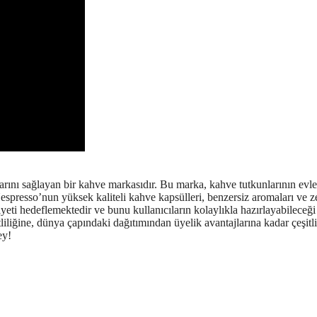
arını sağlayan bir kahve markasıdır. Bu marka, kahve tutkunlarının evl
spresso’nun yüksek kaliteli kahve kapsülleri, benzersiz aromaları ve z
ti hedeflemektedir ve bunu kullanıcıların kolaylıkla hazırlayabileceği 
liğine, dünya çapındaki dağıtımından üyelik avantajlarına kadar çeşitli
ey!