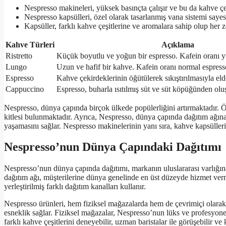
Nespresso makineleri, yüksek basınçta çalışır ve bu da kahve çeki
Nespresso kapsülleri, özel olarak tasarlanmış vana sistemi saye
Kapsüller, farklı kahve çeşitlerine ve aromalara sahip olup her z
Kahve Türleri
Açıklama
Ristretto
Küçük boyutlu ve yoğun bir espresso. Kafein oranı y
Lungo
Uzun ve hafif bir kahve. Kafein oranı normal espress
Espresso
Kahve çekirdeklerinin öğütülerek sıkıştırılmasıyla el
Cappuccino
Espresso, buharla ısıtılmış süt ve süt köpüğünden oluş
Nespresso, dünya çapında birçok ülkede popülerliğini artırmaktadır. 
kitlesi bulunmaktadır. Ayrıca, Nespresso, dünya çapında dağıtım ağına 
yaşamasını sağlar. Nespresso makinelerinin yanı sıra, kahve kapsülleri d
Nespresso’nun Dünya Çapındaki Dağıtımı
Nespresso’nun dünya çapında dağıtımı, markanın uluslararası varlığı
dağıtım ağı, müşterilerine dünya genelinde en üst düzeyde hizmet verm
yerleştirilmiş farklı dağıtım kanalları kullanır.
Nespresso ürünleri, hem fiziksel mağazalarda hem de çevrimiçi olarak 
esneklik sağlar. Fiziksel mağazalar, Nespresso’nun lüks ve profesyone
farklı kahve çeşitlerini deneyebilir, uzman baristalar ile görüşebilir v