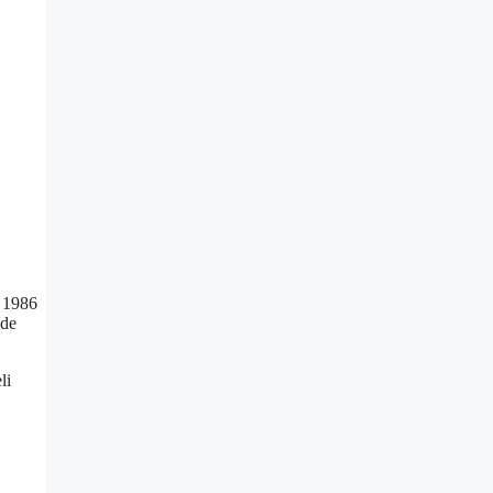
, 1986
nde
li