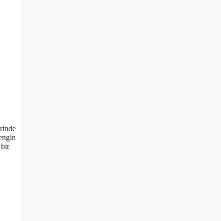
erinde
engin
bir