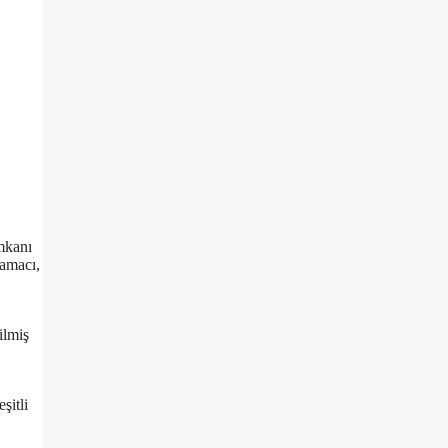
imkanı
 amacı,
ilmiş
şitli