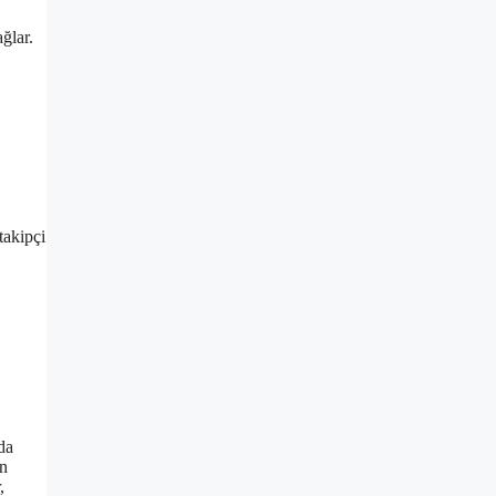
ğlar.
takipçi
da
ın
,