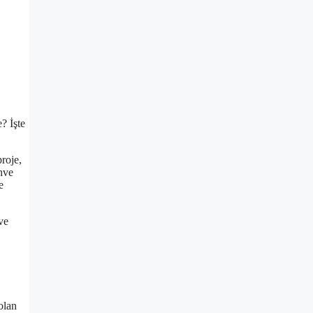
? İşte
roje,
hve
e
ve
olan