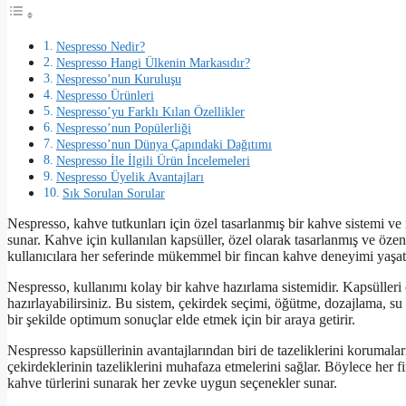
Nespresso Nedir?
Nespresso Hangi Ülkenin Markasıdır?
Nespresso’nun Kuruluşu
Nespresso Ürünleri
Nespresso’yu Farklı Kılan Özellikler
Nespresso’nun Popülerliği
Nespresso’nun Dünya Çapındaki Dağıtımı
Nespresso İle İlgili Ürün İncelemeleri
Nespresso Üyelik Avantajları
Sık Sorulan Sorular
Nespresso, kahve tutkunları için özel tasarlanmış bir kahve sistemi ve
sunar. Kahve için kullanılan kapsüller, özel olarak tasarlanmış ve öz
kullanıcılara her seferinde mükemmel bir fincan kahve deneyimi yaşat
Nespresso, kullanımı kolay bir kahve hazırlama sistemidir. Kapsülleri 
hazırlayabilirsiniz. Bu sistem, çekirdek seçimi, öğütme, dozajlama, su 
bir şekilde optimum sonuçlar elde etmek için bir araya getirir.
Nespresso kapsüllerinin avantajlarından biri de tazeliklerini korumalar
çekirdeklerinin tazeliklerini muhafaza etmelerini sağlar. Böylece her f
kahve türlerini sunarak her zevke uygun seçenekler sunar.