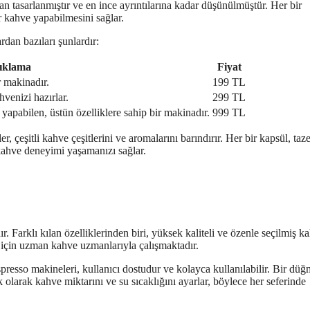
an tasarlanmıştır ve en ince ayrıntılarına kadar düşünülmüştür. Her bir
r kahve yapabilmesini sağlar.
dan bazıları şunlardır:
ıklama
Fiyat
 makinadır.
199 TL
hvenizi hazırlar.
299 TL
 yapabilen, üstün özelliklere sahip bir makinadır.
999 TL
çeşitli kahve çeşitlerini ve aromalarını barındırır. Her bir kapsül, taz
ahve deneyimi yaşamanızı sağlar.
 Farklı kılan özelliklerinden biri, yüksek kaliteli ve özenle seçilmiş k
k için uzman kahve uzmanlarıyla çalışmaktadır.
presso makineleri, kullanıcı dostudur ve kolayca kullanılabilir. Bir dü
olarak kahve miktarını ve su sıcaklığını ayarlar, böylece her seferinde