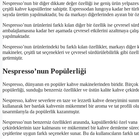
Nespresso’nun bir diğer dikkate değer özelliği ise geniş ürün yelpazes
çeşitli kahve kapsüllerine sahiptir. Espressodan lungoya kadar her türl
sayıda üretim yapılmaktadır, bu da markayı diğerlerinden ayıran bir öze
Nespresso’nun ürünlerini farklı kılan diğer bir özellik ise çevresel sü
ambalajlamasına kadar her aşamada çevresel etkilerini azaltmaya çalışı
yapılmaktadır.
Nespresso’nun ürünlerindeki bu farklı kılan özellikler, markayı diğer 
makineler, çeşitli tat seçenekleri ve çevresel sürdürülebilirlik gibi öz
getirmiştir.
Nespresso’nun Popülerliği
Nespresso, dünyanın en popüler kahve makinelerinden biridir. Birçok 
popülerliği, sunduğu benzersiz özellikler ve üstün kalite kahve çekirde
Nespresso, kahve severlere en taze ve lezzetli kahve deneyimini sunm
kullanarak her bardak kahvenin mükemmel bir aroma ve tat profili oluş
tasarımlarıyla da popülerlik kazanmıştır.
Nespresso’nun benzersiz özellikleri arasında, kapsüllerdeki özel vana s
çekirdeklerinin taze kalmasını ve mükemmel bir kahve demleme süreci
çeşitlerine uygun farklı seçenekler sunar. Bu da kullanıcıların farklı t