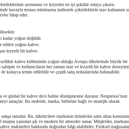
rdeklerinin aromasını ve lezzetini en iyi şekilde ortaya çıkarır.
sinde havayla teması minimuma indirerek çekirdeklerin taze kalmasını sa
evke hitap eder.
üksektir.
o kadar yoğun değildir.
de edilen yoğun kahve.
an lezzetli bir kahve.
Özellikle kahve kültürünün yoğun olduğu Avrupa ülkelerinde büyük bir 
sahiptir ve kullanıcıların her zaman taze ve lezzetli bir kahve deneyimi
e kolayca temin edilebilir ve çeşitli satış noktalarında bulunabilir.
na ve global bir kahve devi haline dönüşmesine dayanır. Nespresso’nun
eyi amaçlar. Bu nedenle, marka, birbirine bağlı ve stratejik olarak
satışa sunulur. Bu, tüketicilere markanın ürünlerini satın alma konusun
l imajını yansıtan şık ve modern bir atmosfer sunar. Müşteriler, markan
e kahve makineleri hakkında doğrudan bilgi alabilirler. Fiziksel mağazalar