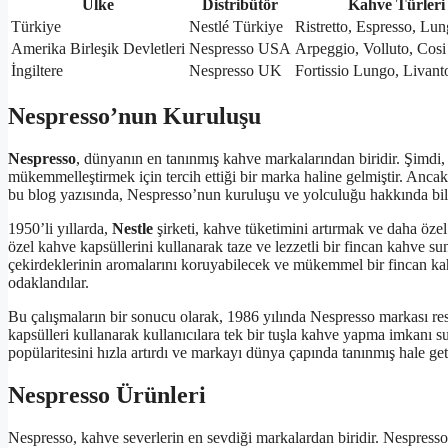
Ülke
Distribütör
Kahve Türleri
Türkiye
Nestlé Türkiye
Ristretto, Espresso, Lu
Amerika Birleşik Devletleri
Nespresso USA
Arpeggio, Volluto, Cosi
İngiltere
Nespresso UK
Fortissio Lungo, Livan
Nespresso’nun Kuruluşu
Nespresso
, dünyanın en tanınmış kahve markalarından biridir. Şimdi,
mükemmelleştirmek için tercih ettiği bir marka haline gelmiştir. Ancak
bu blog yazısında, Nespresso’nun kuruluşu ve yolculuğu hakkında bilmen
1950’li yıllarda,
Nestle
şirketi, kahve tüketimini artırmak ve daha öze
özel kahve kapsüllerini kullanarak taze ve lezzetli bir fincan kahve 
çekirdeklerinin aromalarını koruyabilecek ve mükemmel bir fincan kah
odaklandılar.
Bu çalışmaların bir sonucu olarak, 1986 yılında Nespresso markası res
kapsülleri kullanarak kullanıcılara tek bir tuşla kahve yapma imkanı 
popülaritesini hızla artırdı ve markayı dünya çapında tanınmış hale get
Nespresso Ürünleri
Nespresso, kahve severlerin en sevdiği markalardan biridir. Nespresso