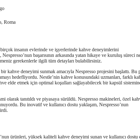
ngo
to, Roma
 birçok insanın evlerinde ve işyerlerinde kahve deneyimlerini
, Nespresso’nun başarısının arkasında yatan hikaye ve kuruluş süreci ne
iz gerekenlerle ilgili tüm detayları bulabilirsiniz.
l bir kahve deneyimi sunmak amacıyla Nespresso projesini başlattı. Bu p
sunmayı hedefliyordu. Nestle’nin kahve konusundaki uzmanları, farklı ka
ve elde etmek için optimal koşulları sağlayabilecek bir kapsül sistemin
mi olarak tanıtıldı ve piyasaya sürüldü. Nespresso makineleri, özel kah
sunuyordu. Bu inovatif ve kullanıcı dostu yaklaşım, Nespresso’nun
irdi.
’nun ürünleri, yüksek kaliteli kahve deneyimi sunan ve kullanıcı dostu 