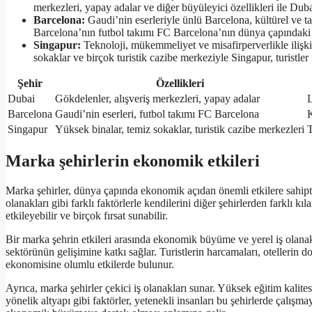
merkezleri, yapay adalar ve diğer büyüleyici özellikleri ile Dub
Barcelona:
Gaudi’nin eserleriyle ünlü Barcelona, kültürel ve tar
Barcelona’nın futbol takımı FC Barcelona’nın dünya çapındaki
Singapur:
Teknoloji, mükemmeliyet ve misafirperverlikle ilişki
sokaklar ve birçok turistik cazibe merkeziyle Singapur, turistler
Şehir
Özellikleri
Dubai
Gökdelenler, alışveriş merkezleri, yapay adalar
L
Barcelona
Gaudi’nin eserleri, futbol takımı FC Barcelona
K
Singapur
Yüksek binalar, temiz sokaklar, turistik cazibe merkezleri
T
Marka şehirlerin ekonomik etkileri
Marka şehirler, dünya çapında ekonomik açıdan önemli etkilere sahiptir. 
olanakları gibi farklı faktörlerle kendilerini diğer şehirlerden farklı
etkileyebilir ve birçok fırsat sunabilir.
Bir marka şehrin etkileri arasında ekonomik büyüme ve yerel iş olanaklar
sektörünün gelişimine katkı sağlar. Turistlerin harcamaları, otellerin do
ekonomisine olumlu etkilerde bulunur.
Ayrıca, marka şehirler çekici iş olanakları sunar. Yüksek eğitim kalites
yönelik altyapı gibi faktörler, yetenekli insanları bu şehirlerde çalı