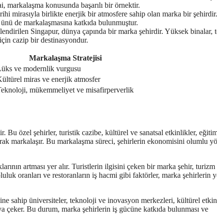
ai, markalaşma konusunda başarılı bir örnektir.
ihi mirasıyla birlikte enerjik bir atmosfere sahip olan marka bir şehirdir
 ünü de markalaşmasına katkıda bulunmuştur.
lendirilen Singapur, dünya çapında bir marka şehirdir. Yüksek binalar, 
 için cazip bir destinasyondur.
Markalaşma Stratejisi
üks ve modernlik vurgusu
ültürel miras ve enerjik atmosfer
eknoloji, mükemmeliyet ve misafirperverlik
Bu özel şehirler, turistik cazibe, kültürel ve sanatsal etkinlikler, eğitim
 kılarak markalaşır. Bu markalaşma süreci, şehirlerin ekonomisini olumlu y
ının artması yer alır. Turistlerin ilgisini çeken bir marka şehir, turizm
luluk oranları ve restoranların iş hacmi gibi faktörler, marka şehirlerin y
ine sahip üniversiteler, teknoloji ve inovasyon merkezleri, kültürel etkin
şmaya çeker. Bu durum, marka şehirlerin iş gücüne katkıda bulunması ve