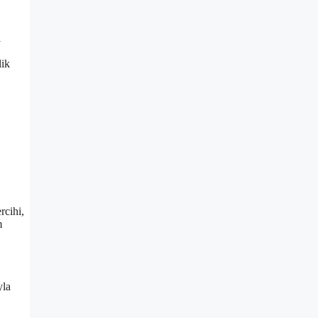
l
lik
rcihi,
m
yla