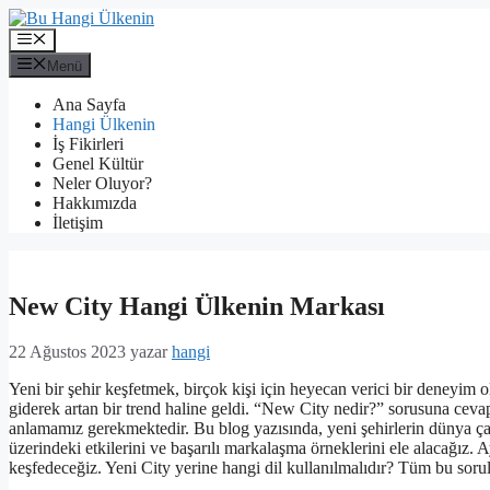
İçeriğe
atla
Menü
Menü
Ana Sayfa
Hangi Ülkenin
İş Fikirleri
Genel Kültür
Neler Oluyor?
Hakkımızda
İletişim
New City Hangi Ülkenin Markası
22 Ağustos 2023
yazar
hangi
Yeni bir şehir keşfetmek, birçok kişi için heyecan verici bir deneyim 
giderek artan bir trend haline geldi. “New City nedir?” sorusuna ceva
anlamamız gerekmektedir. Bu blog yazısında, yeni şehirlerin dünya çap
üzerindeki etkilerini ve başarılı markalaşma örneklerini ele alacağız. 
keşfedeceğiz. Yeni City yerine hangi dil kullanılmalıdır? Tüm bu sorul