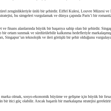
türel zenginlikleriyle ünlü bir şehirdir. Eiffel Kulesi, Louvre Müzesi ve
stratejisi, bu simgeleri vurgulamak ve dünya çapında Paris’i bir romant
t ve finans alanlarında büyük bir başarıya sahip olan bir şehirdir. Singa
p bir ortam sunmak ve sürdürülebilir kalkınma hedefleriyle markalaşmışt
, Singapur’un teknolojik ve ileri görüşlü bir şehir olduğunu vurgulay
çin marka olmak, sosyo-ekonomik büyüme ve gelişme için büyük bir fırsat
bir itici güç olabilir. Ancak başarılı bir markalaşma stratejisi gerektiri