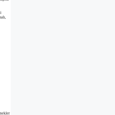
i
alı,
nekler