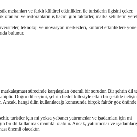
tik mekanları ve farklı kültürel etkinlikleri ile turistlerin ilgisini çeker.
uk oranları ve restoranların iş hacmi gibi faktörler, marka şehirlerin yere
versiteler, teknoloji ve inovasyon merkezleri, kültürel etkinliklere yöne
tkıda bulunur.
markalaşması sürecinde karşılaşılan önemli bir sorudur. Bir şehrin dil te
hiptir. Doğru dil seçimi, şehrin hedef kitlesiyle etkili bir şekilde iletişi
r. Ancak, hangi dilin kullanılacağı konusunda birçok faktör göz önünde
 şehir, turistler için mi yoksa yabancı yatırımcılar ve işadamları için mi
ygın bir dil kullanmak mantıklı olabilir. Ancak, yatırımcılar ve işadamları
ması önemli olacaktır.