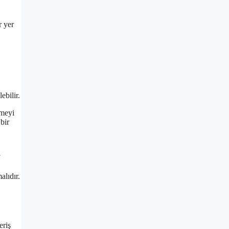
r yer
ebilir.
kmeyi
bir
alıdır.
eriş