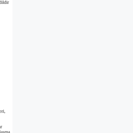
ildir
ri,
ar
alaşma