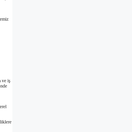
.
temiz
 ve iş
önde
erel
liklere