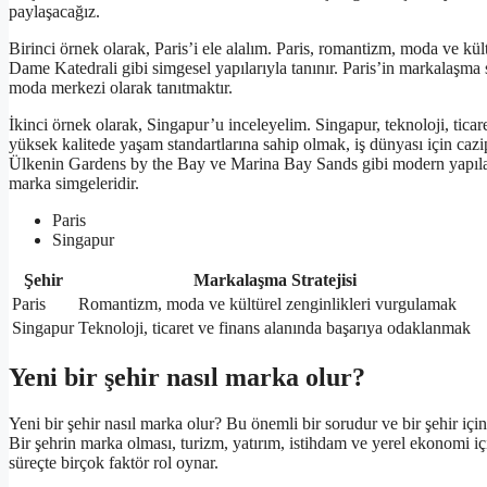
paylaşacağız.
Birinci örnek olarak, Paris’i ele alalım. Paris, romantizm, moda ve kül
Dame Katedrali gibi simgesel yapılarıyla tanınır. Paris’in markalaşma 
moda merkezi olarak tanıtmaktır.
İkinci örnek olarak, Singapur’u inceleyelim. Singapur, teknoloji, ticare
yüksek kalitede yaşam standartlarına sahip olmak, iş dünyası için cazi
Ülkenin Gardens by the Bay ve Marina Bay Sands gibi modern yapıları
marka simgeleridir.
Paris
Singapur
Şehir
Markalaşma Stratejisi
Paris
Romantizm, moda ve kültürel zenginlikleri vurgulamak
Singapur
Teknoloji, ticaret ve finans alanında başarıya odaklanmak
Yeni bir şehir nasıl marka olur?
Yeni bir şehir nasıl marka olur? Bu önemli bir sorudur ve bir şehir i
Bir şehrin marka olması, turizm, yatırım, istihdam ve yerel ekonomi için 
süreçte birçok faktör rol oynar.