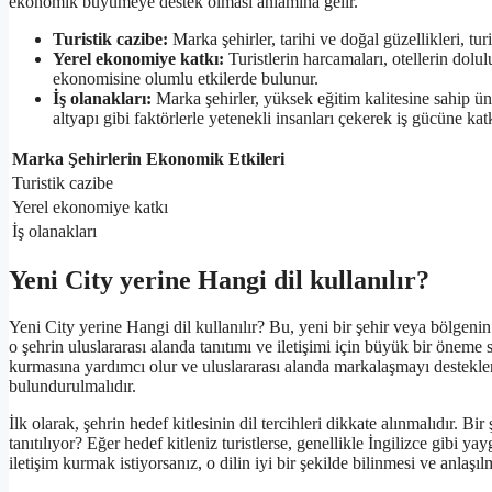
ekonomik büyümeye destek olması anlamına gelir.
Turistik cazibe:
Marka şehirler, tarihi ve doğal güzellikleri, turis
Yerel ekonomiye katkı:
Turistlerin harcamaları, otellerin dolul
ekonomisine olumlu etkilerde bulunur.
İş olanakları:
Marka şehirler, yüksek eğitim kalitesine sahip üni
altyapı gibi faktörlerle yetenekli insanları çekerek iş gücüne ka
Marka Şehirlerin Ekonomik Etkileri
Turistik cazibe
Yerel ekonomiye katkı
İş olanakları
Yeni City yerine Hangi dil kullanılır?
Yeni City yerine Hangi dil kullanılır? Bu, yeni bir şehir veya bölgenin 
o şehrin uluslararası alanda tanıtımı ve iletişimi için büyük bir öneme sa
kurmasına yardımcı olur ve uluslararası alanda markalaşmayı destekle
bulundurulmalıdır.
İlk olarak, şehrin hedef kitlesinin dil tercihleri dikkate alınmalıdır. Bir
tanıtılıyor? Eğer hedef kitleniz turistlerse, genellikle İngilizce gibi ya
iletişim kurmak istiyorsanız, o dilin iyi bir şekilde bilinmesi ve anlaşıl