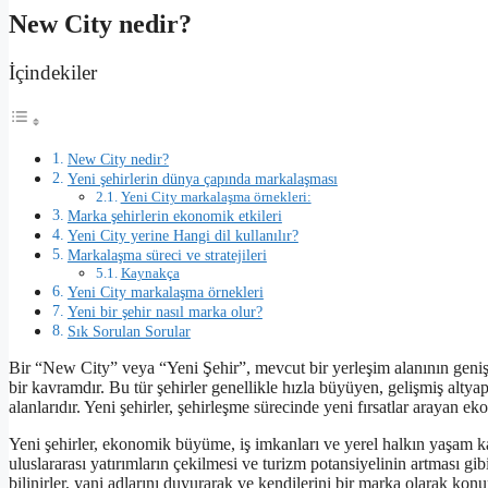
New City nedir?
İçindekiler
New City nedir?
Yeni şehirlerin dünya çapında markalaşması
Yeni City markalaşma örnekleri:
Marka şehirlerin ekonomik etkileri
Yeni City yerine Hangi dil kullanılır?
Markalaşma süreci ve stratejileri
Kaynakça
Yeni City markalaşma örnekleri
Yeni bir şehir nasıl marka olur?
Sık Sorulan Sorular
Bir “New City” veya “Yeni Şehir”, mevcut bir yerleşim alanının geniş
bir kavramdır. Bu tür şehirler genellikle hızla büyüyen, gelişmiş alty
alanlarıdır. Yeni şehirler, şehirleşme sürecinde yeni fırsatlar arayan e
Yeni şehirler, ekonomik büyüme, iş imkanları ve yerel halkın yaşam kal
uluslararası yatırımların çekilmesi ve turizm potansiyelinin artması gib
bilinirler, yani adlarını duyurarak ve kendilerini bir marka olarak ko