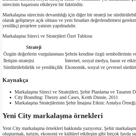
sürecinin başarısını etkileyen bir faktördür.
Markalaşma sürecinin devamlılığı için diğer bir strateji ise sürdürülebili
olarak gelişmeye açık olması ve yeni fırsatları değerlendirmesi gerekm
yenilikçi projelere yatırım yapılmalıdır.
Markalaşma Süreci ve Stratejileri Özet Tablosu
Strateji
Özgün değerlerin vurgulanması
Şehrin kendine özgü sembollerinin ve
İletişim stratejisi
İnternet, sosyal medya, basın ve etkinl
Sürdürülebilirlik ve yenilikçilik
Ekonomik, sosyal ve çevresel sürdürül
Kaynakça
Markalaşma Süreci ve Stratejileri, Şehir Planlama ve Tasarım 
City Branding: Theory and Cases, Keith Dinnie, 2011
Markalaşma Stratejilerinin Şehir İmajına Etkisi: Antalya Örneğ
Yeni City markalaşma örnekleri
Yeni City markalaşma örnekleri hakkında yazıyoruz. Şehir markalaşma
oluşturmak, turizm, ekonomi ve kültürel etkileşim gibi birçok fayda 