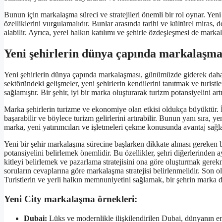
Bunun için markalaşma süreci ve stratejileri önemli bir rol oynar. Yeni b
özelliklerini vurgulamalıdır. Bunlar arasında tarihi ve kültürel miras, d
alabilir. Ayrıca, yerel halkın katılımı ve şehirle özdeşleşmesi de mark
Yeni şehirlerin dünya çapında markalaşma
Yeni şehirlerin dünya çapında markalaşması, günümüzde giderek daha
sektöründeki gelişmeler, yeni şehirlerin kendilerini tanıtmak ve turist
sağlamıştır. Bir şehir, iyi bir marka oluşturarak turizm potansiyelini art
Marka şehirlerin turizme ve ekonomiye olan etkisi oldukça büyüktür. İyi t
başarabilir ve böylece turizm gelirlerini artırabilir. Bunun yanı sıra,
marka, yeni yatırımcıları ve işletmeleri çekme konusunda avantaj sağl
Yeni bir şehir markalaşma sürecine başlarken dikkate alması gereken baz
potansiyelini belirlemek önemlidir. Bu özellikler, şehri diğerlerinden 
kitleyi belirlemek ve pazarlama stratejisini ona göre oluşturmak gerek
soruların cevaplarına göre markalaşma stratejisi belirlenmelidir. Son ola
Turistlerin ve yerli halkın memnuniyetini sağlamak, bir şehrin marka de
Yeni City markalaşma örnekleri:
Dubai:
Lüks ve modernlikle ilişkilendirilen Dubai, dünyanın en