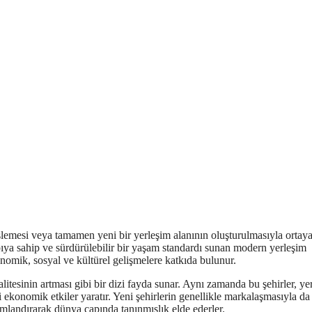
lemesi veya tamamen yeni bir yerleşim alanının oluşturulmasıyla ortay
apıya sahip ve sürdürülebilir bir yaşam standardı sunan modern yerleşim
konomik, sosyal ve kültürel gelişmelere katkıda bulunur.
itesinin artması gibi bir dizi fayda sunar. Aynı zamanda bu şehirler, ye
i ekonomik etkiler yaratır. Yeni şehirlerin genellikle markalaşmasıyla da
numlandırarak dünya çapında tanınmışlık elde ederler.