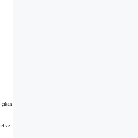
a çıkan
rel ve