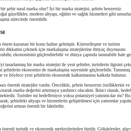
ir şehir nasıl marka olur? İyi bir marka stratejisi, şehrin benzersiz
oğal güzellikler, modern altyapı, eğitim ve sağlık hizmetleri gibi unsurla
alaşma sürecinde önemlidir.
sı
 önem kazanan bir konu haline gelmiştir. Küreselleşme ve turizm
lerin dikkatini çekmek için markalaşma stratejilerine ihtiyaç duymasını
ırabilir, ekonomisini güçlendirebilir ve dünya çapında tanınabilir hale gel
asarlanmış bir marka stratejisi ile yeni şehirler, turistlerin ilgisini çe
 yeni şehirlerin ekonomisi de markalaşma sayesinde güçlenebilir. Tanınmış 
ar ve böylece yeni şehirlerin ekonomik kalkınmasına katkıda bulunur.
ı önemli stratejiler vardır. Öncelikle, şehrin benzersiz özelliklerini ve
ayırarak marka değerini artırmaya yardımcı olacaktır. İkinci olarak, hedef
mektedir. Turistler mi hedefleniyor yoksa potansiyel yatırımcılar mı? Bu
rak, şehirdeki altyapı ve hizmetlerin geliştirilmesi için yatırımlar yapılm
ğerini artıran önemli bir faktördür.
 önemli turistik ve ekonomik merkezlerinden biridir. Gökdelenler, alışv