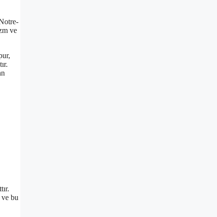
 Notre-
izm ve
pur,
ır.
an
tır.
r ve bu