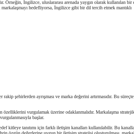
r. Örneğin, İngilizce, uluslararası arenada yaygın olarak kullanılan bir d
sı markalaşmayı hedefliyorsa, İngilizce gibi bir dil tercih etmek mantıklı
r rakip şehirlerden ayrışması ve marka değerini artırmasıdır. Bu süreçte
n özelliklerini vurgulamak üzerine odaklanmalıdır. Markalaşma stratejile
 vurgulanmasıyla başlar.
ef kitleye tanıtımı için farklı iletişim kanalları kullanılabilir. Bu kanall
ehrin özgün değerlerine uygun bir iletişim stratejisi oluşturulması, mark