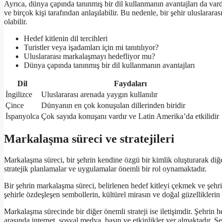
Ayrıca, dünya çapında tanınmış bir dil kullanmanın avantajları da vardı
ve birçok kişi tarafından anlaşılabilir. Bu nedenle, bir şehir uluslarara
olabilir.
Hedef kitlenin dil tercihleri
Turistler veya işadamları için mi tanıtılıyor?
Uluslararası markalaşmayı hedefliyor mu?
Dünya çapında tanınmış bir dil kullanmanın avantajları
Dil
Faydaları
İngilizce
Uluslararası arenada yaygın kullanılır
Çince
Dünyanın en çok konuşulan dillerinden biridir
İspanyolca
Çok sayıda konuşanı vardır ve Latin Amerika’da etkilidir
Markalaşma süreci ve stratejileri
Markalaşma süreci, bir şehrin kendine özgü bir kimlik oluşturarak diğe
stratejik planlamalar ve uygulamalar önemli bir rol oynamaktadır.
Bir şehrin markalaşma süreci, belirlenen hedef kitleyi çekmek ve şehri
şehirle özdeşleşen sembollerin, kültürel mirasın ve doğal güzelliklerin
Markalaşma sürecinde bir diğer önemli strateji ise iletişimdir. Şehrin hed
arasında internet, sosyal medya, basın ve etkinlikler yer almaktadır. Ş