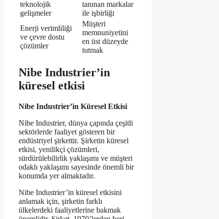
teknolojik
tanınan markalar
gelişmeler
ile işbirliği
Müşteri
Enerji verimliliği
memnuniyetini
ve çevre dostu
en üst düzeyde
çözümler
tutmak
Nibe Industrier’in
küresel etkisi
Nibe Industrier’in Küresel Etkisi
Nibe Industrier, dünya çapında çeşitli
sektörlerde faaliyet gösteren bir
endüstriyel şirkettir. Şirketin küresel
etkisi, yenilikçi çözümleri,
sürdürülebilirlik yaklaşımı ve müşteri
odaklı yaklaşımı sayesinde önemli bir
konumda yer almaktadır.
Nibe Industrier’in küresel etkisini
anlamak için, şirketin farklı
ülkelerdeki faaliyetlerine bakmak
önemlidir. Şirket, 1970’lerden beri