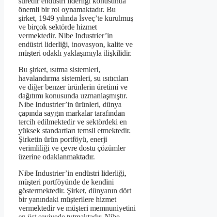
süredir endüstri liderliği konusunda
önemli bir rol oynamaktadır. Bu
şirket, 1949 yılında İsveç’te kurulmuş
ve birçok sektörde hizmet
vermektedir. Nibe Industrier’in
endüstri liderliği, inovasyon, kalite ve
müşteri odaklı yaklaşımıyla ilişkilidir.
Bu şirket, ısıtma sistemleri,
havalandırma sistemleri, su ısıtıcıları
ve diğer benzer ürünlerin üretimi ve
dağıtımı konusunda uzmanlaşmıştır.
Nibe Industrier’in ürünleri, dünya
çapında saygın markalar tarafından
tercih edilmektedir ve sektördeki en
yüksek standartları temsil etmektedir.
Şirketin ürün portföyü, enerji
verimliliği ve çevre dostu çözümler
üzerine odaklanmaktadır.
Nibe Industrier’in endüstri liderliği,
müşteri portföyünde de kendini
göstermektedir. Şirket, dünyanın dört
bir yanındaki müşterilere hizmet
vermektedir ve müşteri memnuniyetini
en üst seviyede tutmaktadır. Nibe