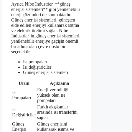
Ayrıca Nibe Industrier, **güneş
enerjisi sistemleri** gibi yenilenebilir
enerji çözümleri de sunmaktadır.
Güneş enerjisi sistemleri, güneşten
elde edilen enerjiyi kullanarak ısıtma
ve elektrik üretimi sağlar. Nibe
Industrier’in güneş enerjisi sistemleri,
yenilenebilir enerjiye geçişin önemli
bir adımı olan çevre dostu bir
seçenektir.
Isı pompaları
Isı değiştiriciler
Güneş enerjisi sistemleri
Ürün
Açıklama
Enerji verimliliği
Isı
yüksek olan ısı
Pompaları
pompaları
Farklı akışkanlar
Isı
arasında ısı transferini
Değiştiriciler
sağlar
Güneş
Güneş enerjisini
Enerjisi
kullanarak ısıtma ve