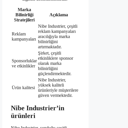
Marka
Bilinirliği
Açıklama
Stratejileri
Nibe Industrier, çeşitli
reklam kampanyaları
Reklam
aracılığıyla marka
kampanyaları
bilinirliğini
artırmaktadır.
Şirket, çeşitli
etkinliklere sponsor
Sponsorluklar
olarak marka
ve etkinlikler
bilinirliğini
güçlendirmektedir.
Nibe Industrier,
yüksek kaliteli
Ürün kalitesi
ürünleriyle müşterilere
güven vermektedir.
Nibe Industrier’in
ürünleri
Nibe Industrier, sunduğu çeşitli