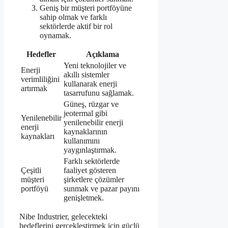
Geniş bir müşteri portföyüne
sahip olmak ve farklı
sektörlerde aktif bir rol
oynamak.
Hedefler
Açıklama
Yeni teknolojiler ve
Enerji
akıllı sistemler
verimliliğini
kullanarak enerji
artırmak
tasarrufunu sağlamak.
Güneş, rüzgar ve
jeotermal gibi
Yenilenebilir
yenilenebilir enerji
enerji
kaynaklarının
kaynakları
kullanımını
yaygınlaştırmak.
Farklı sektörlerde
Çeşitli
faaliyet gösteren
müşteri
şirketlere çözümler
portföyü
sunmak ve pazar payını
genişletmek.
Nibe Industrier, gelecekteki
hedeflerini gerçekleştirmek için güçlü