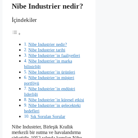
Nibe Industrier nedir?
İçindekiler
Nibe Industrier nedir?
Nibe Industrier tarihi
Nibe Industrier’in faaliyetleri
Nibe Industrier’in marka
bilinirliği
Nibe Industrier’in ürünleri
Nibe Industrier’in müşteri
portföyü
Nibe Industrier’in endüstri
liderliği
Nibe Industrier’in küresel etkisi
Nibe Industrier’in gelecekteki
hedefleri
Sık Sorulan Sorular
Nibe Industrier, Birleşik Krallık
merkezli bir ısıtma ve havalandırma
şirketidir. 1952 yılında kurulan Nibe