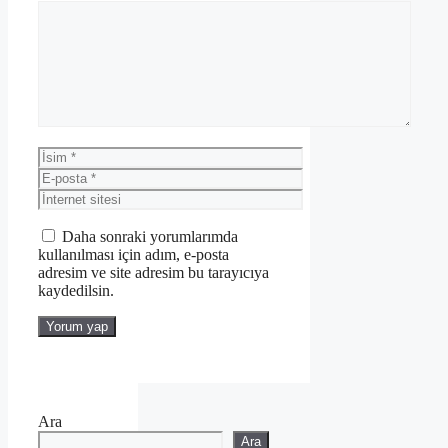
Yorum
İsim
E-
posta
İnternet
sitesi
Daha sonraki yorumlarımda
kullanılması için adım, e-posta
adresim ve site adresim bu tarayıcıya
kaydedilsin.
Ara
Ara