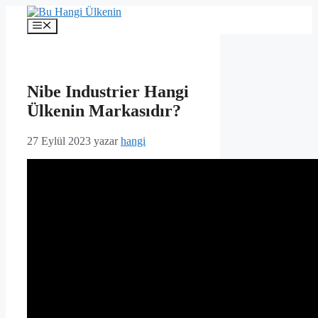
İçeriğe
atla
Menü
Nibe Industrier Hangi
Ülkenin Markasıdır?
27 Eylül 2023
yazar
hangi