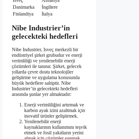
İsveç
Almanya
Danimarka
İngiltere
Finlandiya
İtalya
Nibe Industrier’in
gelecekteki hedefleri
Nibe Industrier, Isveç merkezli bir
endüstriyel şirket grubudur ve enerji
verimliliği ve yenilenebilir enerji
çözümleri ile tanınır. Şirket, gelecek
yıllarda çevre dostu teknolojiler
geliştirme ve uygulama konusunda
büyük hedeflere sahiptir. Nibe
Industrier’in gelecekteki hedefleri
arasında şunlar yer almaktadır:
Enerji verimliliğini artırmak ve
karbon ayak izini azaltmak için
inovatif ürünler geliştirmek.
Yenilenebilir enerji
kaynaklarının kullanımını teşvik
etmek ve fosil yakıtların yerini
almak için çözümler sunmak.