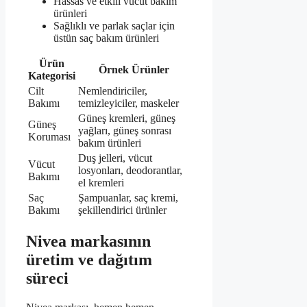
Hassas ve etkili vücut bakım
ürünleri
Sağlıklı ve parlak saçlar için
üstün saç bakım ürünleri
Ürün
Örnek Ürünler
Kategorisi
Cilt
Nemlendiriciler,
Bakımı
temizleyiciler, maskeler
Güneş kremleri, güneş
Güneş
yağları, güneş sonrası
Koruması
bakım ürünleri
Duş jelleri, vücut
Vücut
losyonları, deodorantlar,
Bakımı
el kremleri
Saç
Şampuanlar, saç kremi,
Bakımı
şekillendirici ürünler
Nivea markasının
üretim ve dağıtım
süreci