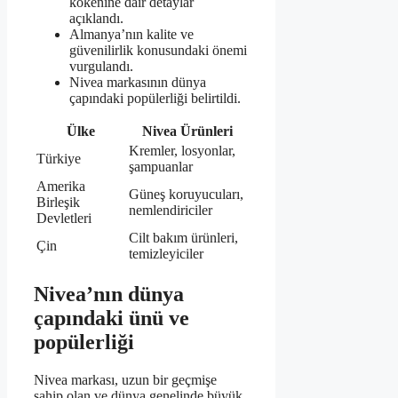
kökenine dair detaylar
açıklandı.
Almanya’nın kalite ve
güvenilirlik konusundaki önemi
vurgulandı.
Nivea markasının dünya
çapındaki popülerliği belirtildi.
Ülke
Nivea Ürünleri
Kremler, losyonlar,
Türkiye
şampuanlar
Amerika
Güneş koruyucuları,
Birleşik
nemlendiriciler
Devletleri
Cilt bakım ürünleri,
Çin
temizleyiciler
Nivea’nın dünya
çapındaki ünü ve
popülerliği
Nivea markası, uzun bir geçmişe
sahip olan ve dünya genelinde büyük