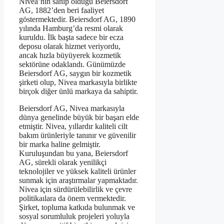
Nivea’nın sahip olduğu Beiersdorf
AG, 1882’den beri faaliyet
göstermektedir. Beiersdorf AG, 1890
yılında Hamburg’da resmi olarak
kuruldu. İlk başta sadece bir ecza
deposu olarak hizmet veriyordu,
ancak hızla büyüyerek kozmetik
sektörüne odaklandı. Günümüzde
Beiersdorf AG, saygın bir kozmetik
şirketi olup, Nivea markasıyla birlikte
birçok diğer ünlü markaya da sahiptir.
Beiersdorf AG, Nivea markasıyla
dünya genelinde büyük bir başarı elde
etmiştir. Nivea, yıllardır kaliteli cilt
bakım ürünleriyle tanınır ve güvenilir
bir marka haline gelmiştir.
Kuruluşundan bu yana, Beiersdorf
AG, sürekli olarak yenilikçi
teknolojiler ve yüksek kaliteli ürünler
sunmak için araştırmalar yapmaktadır.
Nivea için sürdürülebilirlik ve çevre
politikaılara da önem vermektedir.
Şirket, topluma katkıda bulunmak ve
sosyal sorumluluk projeleri yoluyla