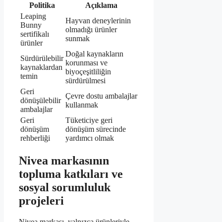
Politika
Açıklama
Leaping
Hayvan deneylerinin
Bunny
olmadığı ürünler
sertifikalı
sunmak
ürünler
Doğal kaynakların
Sürdürülebilir
korunması ve
kaynaklardan
biyoçeşitliliğin
temin
sürdürülmesi
Geri
Çevre dostu ambalajlar
dönüşülebilir
kullanmak
ambalajlar
Geri
Tüketiciye geri
dönüşüm
dönüşüm sürecinde
rehberliği
yardımcı olmak
Nivea markasının
topluma katkıları ve
sosyal sorumluluk
projeleri
Nivea markası, yalnızca ürünleriyle