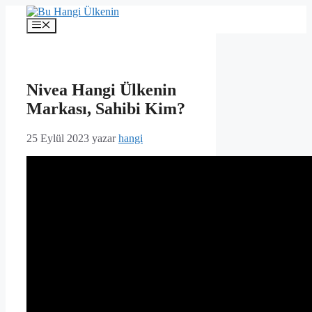
İçeriğe
atla
Menü
Nivea Hangi Ülkenin
Markası, Sahibi Kim?
25 Eylül 2023
yazar
hangi