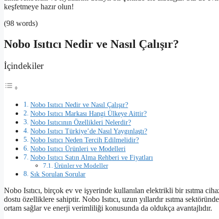
keşfetmeye hazır olun!
(98 words)
Nobo Isıtıcı Nedir ve Nasıl Çalışır?
İçindekiler
Nobo Isıtıcı Nedir ve Nasıl Çalışır?
Nobo Isıtıcı Markası Hangi Ülkeye Aittir?
Nobo Isıtıcının Özellikleri Nelerdir?
Nobo Isıtıcı Türkiye’de Nasıl Yaygınlaştı?
Nobo Isıtıcı Neden Tercih Edilmelidir?
Nobo Isıtıcı Ürünleri ve Modelleri
Nobo Isıtıcı Satın Alma Rehberi ve Fiyatları
Ürünler ve Modeller
Sık Sorulan Sorular
Nobo Isıtıcı, birçok ev ve işyerinde kullanılan elektrikli bir ısıtma cih
dostu özelliklere sahiptir. Nobo Isıtıcı, uzun yıllardır ısıtma sektörün
ortam sağlar ve enerji verimliliği konusunda da oldukça avantajlıdır.