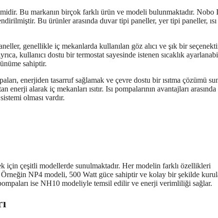
stemidir. Bu markanın birçok farklı ürün ve modeli bulunmaktadır. Nobo Is
ndirilmiştir. Bu ürünler arasında duvar tipi paneller, yer tipi paneller, ısı
aneller, genellikle iç mekanlarda kullanılan göz alıcı ve şık bir seçenekti
yrıca, kullanıcı dostu bir termostat sayesinde istenen sıcaklık ayarlanabil
örünüme sahiptir.
ompaları, enerjiden tasarruf sağlamak ve çevre dostu bir ısıtma çözümü s
an enerji alarak iç mekanları ısıtır. Isı pompalarının avantajları arasında 
 sistemi olması vardır.
ek için çeşitli modellerde sunulmaktadır. Her modelin farklı özellikleri
. Örneğin NP4 modeli, 500 Watt güce sahiptir ve kolay bir şekilde kurula
ompaları ise NH10 modeliyle temsil edilir ve enerji verimliliği sağlar.
rı