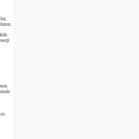
lar,
lunur.
klık
enerji
anım
esinde
ıza