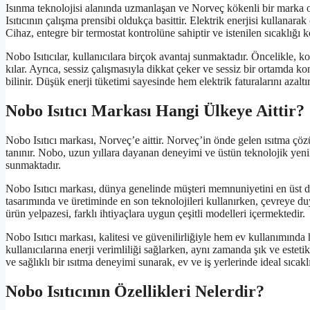
Isınma teknolojisi alanında uzmanlaşan ve Norveç kökenli bir marka ol
Isıtıcının çalışma prensibi oldukça basittir. Elektrik enerjisi kullanara
Cihaz, entegre bir termostat kontrolüne sahiptir ve istenilen sıcaklığı 
Nobo Isıtıcılar, kullanıcılara birçok avantaj sunmaktadır. Öncelikle, k
kılar. Ayrıca, sessiz çalışmasıyla dikkat çeker ve sessiz bir ortamda ko
bilinir. Düşük enerji tüketimi sayesinde hem elektrik faturalarını azalt
Nobo Isıtıcı Markası Hangi Ülkeye Aittir?
Nobo Isıtıcı markası, Norveç’e aittir. Norveç’in önde gelen ısıtma çözüm
tanınır. Nobo, uzun yıllara dayanan deneyimi ve üstün teknolojik yenilik
sunmaktadır.
Nobo Isıtıcı markası, dünya genelinde müşteri memnuniyetini en üst dü
tasarımında ve üretiminde en son teknolojileri kullanırken, çevreye d
ürün yelpazesi, farklı ihtiyaçlara uygun çeşitli modelleri içermektedir.
Nobo Isıtıcı markası, kalitesi ve güvenilirliğiyle hem ev kullanımında h
kullanıcılarına enerji verimliliği sağlarken, aynı zamanda şık ve esteti
ve sağlıklı bir ısıtma deneyimi sunarak, ev ve iş yerlerinde ideal sıcak
Nobo Isıtıcının Özellikleri Nelerdir?