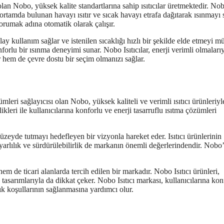
an Nobo, yüksek kalite standartlarına sahip ısıtıcılar üretmektedir. No
k ortamda bulunan havayı ısıtır ve sıcak havayı etrafa dağıtarak ısınmayı 
korumak adına otomatik olarak çalışır.
olay kullanım sağlar ve istenilen sıcaklığı hızlı bir şekilde elde etmeyi
nforlu bir ısınma deneyimi sunar. Nobo Isıtıcılar, enerji verimli olmaları
ır hem de çevre dostu bir seçim olmanızı sağlar.
leri sağlayıcısı olan Nobo, yüksek kaliteli ve verimli ısıtıcı ürünleriyl
leri ile kullanıcılarına konforlu ve enerji tasarruflu ısıtma çözümleri
zeyde tutmayı hedefleyen bir vizyonla hareket eder. Isıtıcı ürünlerinin
uyarlılık ve sürdürülebilirlik de markanın önemli değerlerindendir. Nobo
em de ticari alanlarda tercih edilen bir markadır. Nobo Isıtıcı ürünleri,
k tasarımlarıyla da dikkat çeker. Nobo Isıtıcı markası, kullanıcılarına kon
lık koşullarının sağlanmasına yardımcı olur.