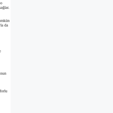
bo
sağlar.
 mümkün
yla da
e
’nun
forlu