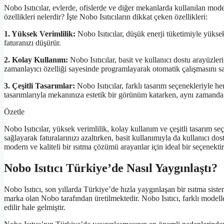
Nobo Isıtıcılar, evlerde, ofislerde ve diğer mekanlarda kullanılan modern
özellikleri nelerdir? İşte Nobo Isıtıcıların dikkat çeken özellikleri:
1. Yüksek Verimlilik:
Nobo Isıtıcılar, düşük enerji tüketimiyle yüksek
faturanızı düşürür.
2. Kolay Kullanım:
Nobo Isıtıcılar, basit ve kullanıcı dostu arayüzleri 
zamanlayıcı özelliği sayesinde programlayarak otomatik çalışmasını sağ
3. Çeşitli Tasarımlar:
Nobo Isıtıcılar, farklı tasarım seçenekleriyle 
tasarımlarıyla mekanınıza estetik bir görünüm katarken, aynı zamanda i
Özetle
Nobo Isıtıcılar, yüksek verimlilik, kolay kullanım ve çeşitli tasarım se
sağlayarak faturalarınızı azaltırken, basit kullanımıyla da kullanıcı dos
modern ve kaliteli bir ısıtma çözümü arayanlar için ideal bir seçenektir
Nobo Isıtıcı Türkiye’de Nasıl Yaygınlaştı?
Nobo Isıtıcı, son yıllarda Türkiye’de hızla yaygınlaşan bir ısıtma sist
marka olan Nobo tarafından üretilmektedir. Nobo Isıtıcı, farklı modeller
edilir hale gelmiştir.