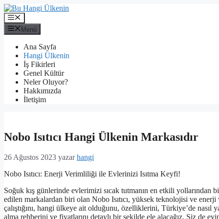
İçeriğe
atla
Menü
Menü
Ana Sayfa
Hangi Ülkenin
İş Fikirleri
Genel Kültür
Neler Oluyor?
Hakkımızda
İletişim
Nobo Isıtıcı Hangi Ülkenin Markasıdır
26 Ağustos 2023
yazar
hangi
Nobo Isıtıcı: Enerji Verimliliği ile Evlerinizi Isıtma Keyfi!
Soğuk kış günlerinde evlerimizi sıcak tutmanın en etkili yollarından bi
edilen markalardan biri olan Nobo Isıtıcı, yüksek teknolojisi ve enerji 
çalıştığını, hangi ülkeye ait olduğunu, özelliklerini, Türkiye’de nasıl y
alma rehberini ve fiyatlarını detaylı bir şekilde ele alacağız. Siz de ev