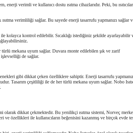
, enerji verimli ve kullanıcı dostu ısıtma cihazlarıdır. Peki, bu ısıtıcıla
 ısıtma verimliliği sağlar. Bu sayede enerji tasarrufu yapmanızı sağlar v
ile kolayca kontrol edilebilir. Sıcaklığı istediğiniz şekilde ayarlayabilir 
layabilirsiniz.
her türlü mekana uyum sağlar. Duvara monte edilebilen şık ve zarif
şlevselliği de sağlar.
çenekleri gibi dikkat çeken özelliklere sahiptir. Enerji tasarrufu yapmanız
tudur. Tasarım çeşitliliği ile de her türlü mekana uyum sağlar. Nobo Isıtıc
.
emi olarak dikkat çekmektedir. Bu yenilikçi ısıtma sistemi, Norveç merkez
i ve özellikleri ile kullanıcıların beğenisini kazanmış ve birçok evde te