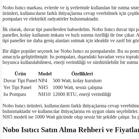
Nobo Isıtıcı markası, evlerde ve iş yerlerinde kullanılan bir ısıtma si
ürünleri, kullanıcıların farklı ihtiyaçlarına cevap verebilmek için çeşitle
pompaları ve elektrikli radyatörler bulunmaktadır.
İlk olarak, duvar tipi panellerden bahsedelim. Nobo Isıtıcı duvar tipi p
paneller, kolay kullanım imkanı ve hızlı ısınma özelliği ile öne çıkar. A
tipi paneller ise daha geniş alanları ısıtmak için idealdir ve zarif bir g
Bir diğer popüler seçenek ise Nobo Isıtıcı ısı pompalarıdır. Bu ısı p
amacıyla geliştirilmiştir. Isı pompaları, dışarıdaki havadan veya toprakt
boyunca kullanılabilmesi, enerji verimliliği ve sürdürülebilir bir ısıtma
Ürün
Model
Özellikleri
Duvar Tipi Panel
NP4
500 Watt, kolay kurulum
Yer Tipi Panel
NH5
1000 Watt, sessiz çalışma
Isı Pompası
NH10
12000 BTU, enerji verimliliği
Nobo Isıtıcı ürünleri, kullanıcıların farklı ihtiyaçlarına cevap verebilm
bulunmaktadır ve kullanıcılar ihtiyaçlarına en uygun olanı seçebilirler
NH5 modeli ise 1000 Watt gücünde olup sessiz bir şekilde çalışır. Isı p
Nobo Isıtıcı Satın Alma Rehberi ve Fiyatla