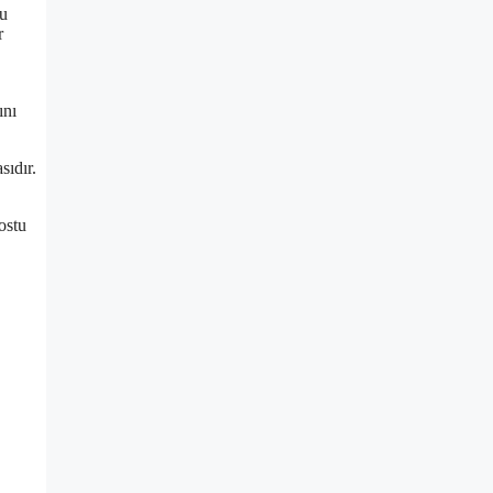
fu
r
ını
sıdır.
dostu