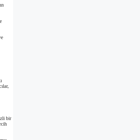
rın
e
ve
ı
ılar,
li bir
rcih