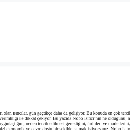
ri olan ısıtıcılar, gün geçtikçe daha da gelişiyor. Bu konuda en çok terci
verimliliği ile dikkat çekiyor. Bu yazıda Nobo Isıtıcı’nın ne olduğunu, n
aygınlaştığını, neden tercih edilmesi gerektiğini, ürünleri ve modellerini,
inizi ekonomik ve çevre dostu bir şekilde ısıtmak istiyorsanız, Nobo Isıtıc