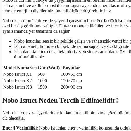
Nobo Isıtıcı’nın Türkiye’de yaygınlaşmasının en önemli nedenlerinden bi
ısıtma paneli ve akıllı termostat teknolojisi sayesinde enerji tasarruf
hem de enerji maliyetlerinizi önemli ölçüde düşürebilirsiniz.
Nobo Isıtıcı’nın Türkiye’de yaygınlaşmasının bir diğer faktörü ise mo
özel bir dış görünüme sahiptir. Duvara monte edilebilen ve ince bir ya
aynı zamanda yer tasarrufu da sağlar.
Nobo Isıtıcılar, sessiz bir şekilde çalışır ve rahatsızlık verici bir
Isıtma paneli, homojen bir şekilde ısıtma sağlar ve sıcaklığı iste
Isıtıcılar, akıllı termostat teknolojisi sayesinde zamanlama özell
durdurabilirsiniz.
Model Numarası
Güç (Watt)
Boyutlar
Nobo Isıtıcı X1
500
100×50 cm
Nobo Isıtıcı X2
1000
150×70 cm
Nobo Isıtıcı X3
1500
200×90 cm
Nobo Isıtıcı Neden Tercih Edilmelidir?
Nobo Isıtıcı, ev ve işyerlerinde kullanılan etkili bir ısıtma çözümüdür
ele alacağız.
Enerji Verimliliği:
Nobo Isıtıcılar, enerji verimliliği konusunda olduk