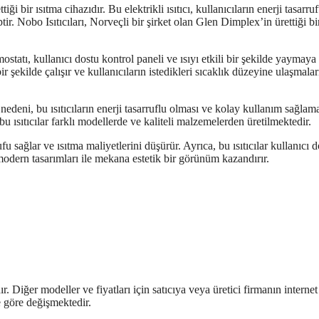
tiği bir ısıtma cihazıdır. Bu elektrikli ısıtıcı, kullanıcıların enerji tasarru
. Nobo Isıtıcıları, Norveçli bir şirket olan Glen Dimplex’in ürettiği bi
ostatı, kullanıcı dostu kontrol paneli ve ısıyı etkili bir şekilde yaymaya
r şekilde çalışır ve kullanıcıların istedikleri sıcaklık düzeyine ulaşmalar
edeni, bu ısıtıcıların enerji tasarruflu olması ve kolay kullanım sağlama
 bu ısıtıcılar farklı modellerde ve kaliteli malzemelerden üretilmektedir.
fu sağlar ve ısıtma maliyetlerini düşürür. Ayrıca, bu ısıtıcılar kullanıcı 
 modern tasarımları ile mekana estetik bir görünüm kazandırır.
. Diğer modeller ve fiyatları için satıcıya veya üretici firmanın internet
ne göre değişmektedir.