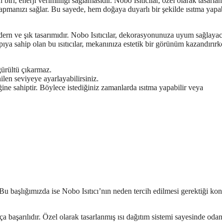
ri, enerji verimliliği sağlamasıdır. Nobo Isıtıcılar, özel olarak tasarla
u yapmanızı sağlar. Bu sayede, hem doğaya duyarlı bir şekilde ısıtma yapab
dern ve şık tasarımıdır. Nobo Isıtıcılar, dekorasyonunuza uyum sağlaya
pıya sahip olan bu ısıtıcılar, mekanınıza estetik bir görünüm kazandırır
 gürültü çıkarmaz.
nilen seviyeye ayarlayabilirsiniz.
iğine sahiptir. Böylece istediğiniz zamanlarda ısıtma yapabilir veya
. Bu başlığımızda ise Nobo Isıtıcı’nın neden tercih edilmesi gerektiği k
ça başarılıdır. Özel olarak tasarlanmış ısı dağıtım sistemi sayesinde oda