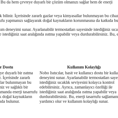
lar. Bu da hem çevreye duyarlı bir çözüm olmanızı sağlar hem de enerji
k bilinir. İçerisinde zararlı gazlar veya kimyasallar bulunmayan bu cihaz
arrufu yapmanızı sağlayarak doğal kaynakların korunmasına da katkıda bu
nım deneyimi sunar. Ayarlanabilir termostatları sayesinde istediğiniz sıca
e istediğiniz saat aralığında ısıtma yapabilir veya durdurabilirsiniz. Bu, 
e Dostu
Kullanım Kolaylığı
ye duyarlı bir ısıtma
Nobo Isıtıcılar, basit ve kullanıcı dostu bir kull
. İçerisinde zararlı
deneyimi sunar. Ayarlanabilir termostatları say
llar bulunmayan bu
istediğiniz sıcaklık seviyesini kolayca kontrol
iz ve sağlıklı bir
edebilirsiniz. Ayrıca, zamanlayıcı özelliği ile
amanda enerji tasarrufu
istediğiniz saat aralığında ısıtma yapabilir veya
k doğal kaynakların
durdurabilirsiniz. Bu, enerji tasarrufu sağlaman
ıda bulunur.
yardımcı olur ve kullanım kolaylığı sunar.