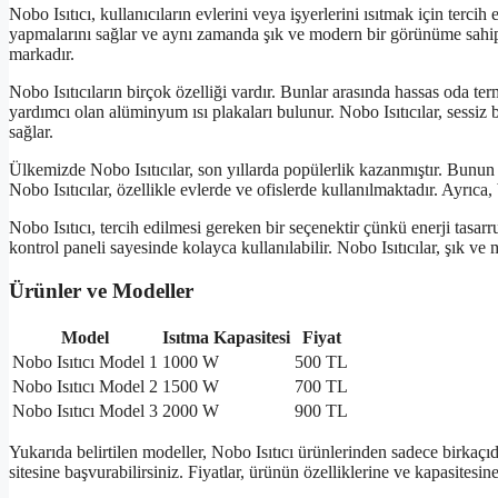
Nobo Isıtıcı, kullanıcıların evlerini veya işyerlerini ısıtmak için tercih et
yapmalarını sağlar ve aynı zamanda şık ve modern bir görünüme sahiptir
markadır.
Nobo Isıtıcıların birçok özelliği vardır. Bunlar arasında hassas oda term
yardımcı olan alüminyum ısı plakaları bulunur. Nobo Isıtıcılar, sessiz bi
sağlar.
Ülkemizde Nobo Isıtıcılar, son yıllarda popülerlik kazanmıştır. Bunun n
Nobo Isıtıcılar, özellikle evlerde ve ofislerde kullanılmaktadır. Ayrıca,
Nobo Isıtıcı, tercih edilmesi gereken bir seçenektir çünkü enerji tasarru
kontrol paneli sayesinde kolayca kullanılabilir. Nobo Isıtıcılar, şık ve
Ürünler ve Modeller
Model
Isıtma Kapasitesi
Fiyat
Nobo Isıtıcı Model 1
1000 W
500 TL
Nobo Isıtıcı Model 2
1500 W
700 TL
Nobo Isıtıcı Model 3
2000 W
900 TL
Yukarıda belirtilen modeller, Nobo Isıtıcı ürünlerinden sadece birkaçıdır
sitesine başvurabilirsiniz. Fiyatlar, ürünün özelliklerine ve kapasitesi