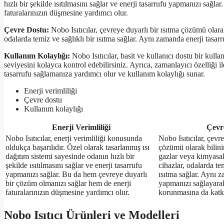
hızlı bir şekilde ısıtılmasını sağlar ve enerji tasarrufu yapmanızı sağ
faturalarınızın düşmesine yardımcı olur.
Çevre Dostu:
Nobo Isıtıcılar, çevreye duyarlı bir ısıtma çözümü olara
odalarda temiz ve sağlıklı bir ısıtma sağlar. Aynı zamanda enerji tas
Kullanım Kolaylığı:
Nobo Isıtıcılar, basit ve kullanıcı dostu bir kulla
seviyesini kolayca kontrol edebilirsiniz. Ayrıca, zamanlayıcı özelliği il
tasarrufu sağlamanıza yardımcı olur ve kullanım kolaylığı sunar.
Enerji verimliliği
Çevre dostu
Kullanım kolaylığı
Enerji Verimliliği
Çevr
Nobo Isıtıcılar, enerji verimliliği konusunda
Nobo Isıtıcılar, çevre
oldukça başarılıdır. Özel olarak tasarlanmış ısı
çözümü olarak bilinir
dağıtım sistemi sayesinde odanın hızlı bir
gazlar veya kimyasa
şekilde ısıtılmasını sağlar ve enerji tasarrufu
cihazlar, odalarda tem
yapmanızı sağlar. Bu da hem çevreye duyarlı
ısıtma sağlar. Aynı z
bir çözüm olmanızı sağlar hem de enerji
yapmanızı sağlayara
faturalarınızın düşmesine yardımcı olur.
korunmasına da katk
Nobo Isıtıcı Ürünleri ve Modelleri