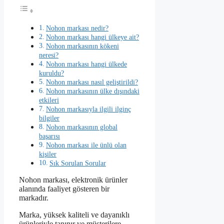
Nohon markası nedir?
Nohon markası hangi ülkeye ait?
Nohon markasının kökeni
neresi?
Nohon markası hangi ülkede
kuruldu?
Nohon markası nasıl geliştirildi?
Nohon markasının ülke dışındaki
etkileri
Nohon markasıyla ilgili ilginç
bilgiler
Nohon markasının global
başarısı
Nohon markası ile ünlü olan
kişiler
Sık Sorulan Sorular
Nohon markası, elektronik ürünler
alanında faaliyet gösteren bir
markadır.
Marka, yüksek kaliteli ve dayanıklı
ürünleriyle tanınır ve müşterilere