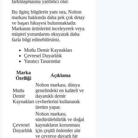
farklılaşmasına yardımcı olur.
Bu ilginç bilgilerin yanı sıra, Nohon
markası hakkında daha pek çok detay
ve başarı hikayesi bulunmaktadır.
Markanın ürünlerini inceleyerek veya
müşteri yorumlarını okuyarak daha
fazla bilgi edinebilirsiniz.
Mutlu Demir Kaynakları
Çevresel Duyarlılık
Yaratıcı Tasarımlar
Marka
Açıklama
Özelliği
Nohon markası, dünya
Mutlu
genelindeki en kaliteli ve
Demir
dayanıklı demir
Kaynakları
cevherlerini kullanarak
üretim yapar.
Nohon markası,
sürdürülebilirlik ve doğal
Çevresel
kaynakların korunması
Duyarlılık
için çeşitli önlemler alır
ve çevreye duyarlı bir