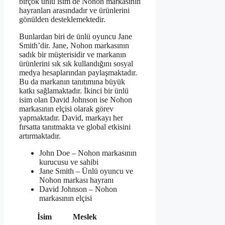
birçok ünlü isim de Nohon markasının
hayranları arasındadır ve ürünlerini
gönülden desteklemektedir.
Bunlardan biri de ünlü oyuncu Jane
Smith’dir. Jane, Nohon markasının
sadık bir müşterisidir ve markanın
ürünlerini sık sık kullandığını sosyal
medya hesaplarından paylaşmaktadır.
Bu da markanın tanıtımına büyük
katkı sağlamaktadır. İkinci bir ünlü
isim olan David Johnson ise Nohon
markasının elçisi olarak görev
yapmaktadır. David, markayı her
fırsatta tanıtmakta ve global etkisini
artırmaktadır.
John Doe – Nohon markasının
kurucusu ve sahibi
Jane Smith – Ünlü oyuncu ve
Nohon markası hayranı
David Johnson – Nohon
markasının elçisi
İsim
Meslek