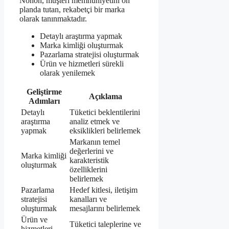
Nohon, müşteri memnuniyetini ön
planda tutan, rekabetçi bir marka
olarak tanınmaktadır.
Detaylı araştırma yapmak
Marka kimliği oluşturmak
Pazarlama stratejisi oluşturmak
Ürün ve hizmetleri sürekli
olarak yenilemek
Geliştirme
Açıklama
Adımları
Detaylı
Tüketici beklentilerini
araştırma
analiz etmek ve
yapmak
eksiklikleri belirlemek
Markanın temel
değerlerini ve
Marka kimliği
karakteristik
oluşturmak
özelliklerini
belirlemek
Pazarlama
Hedef kitlesi, iletişim
stratejisi
kanalları ve
oluşturmak
mesajlarını belirlemek
Ürün ve
Tüketici taleplerine ve
hizmetleri