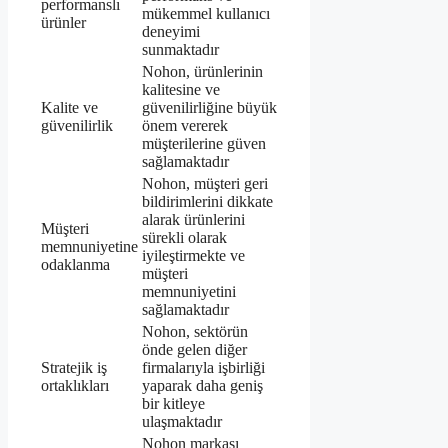
performanslı
mükemmel kullanıcı
ürünler
deneyimi
sunmaktadır
Nohon, ürünlerinin
kalitesine ve
Kalite ve
güvenilirliğine büyük
güvenilirlik
önem vererek
müşterilerine güven
sağlamaktadır
Nohon, müşteri geri
bildirimlerini dikkate
alarak ürünlerini
Müşteri
sürekli olarak
memnuniyetine
iyileştirmekte ve
odaklanma
müşteri
memnuniyetini
sağlamaktadır
Nohon, sektörün
önde gelen diğer
Stratejik iş
firmalarıyla işbirliği
ortaklıkları
yaparak daha geniş
bir kitleye
ulaşmaktadır
Nohon markası