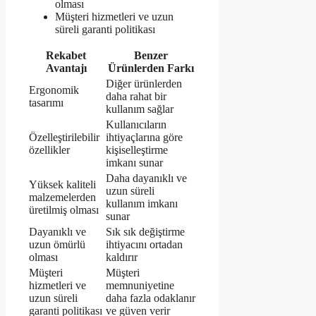
olması
Müşteri hizmetleri ve uzun
süreli garanti politikası
Rekabet
Benzer
Avantajı
Ürünlerden Farkı
Diğer ürünlerden
Ergonomik
daha rahat bir
tasarımı
kullanım sağlar
Kullanıcıların
Özelleştirilebilir
ihtiyaçlarına göre
özellikler
kişiselleştirme
imkanı sunar
Daha dayanıklı ve
Yüksek kaliteli
uzun süreli
malzemelerden
kullanım imkanı
üretilmiş olması
sunar
Dayanıklı ve
Sık sık değiştirme
uzun ömürlü
ihtiyacını ortadan
olması
kaldırır
Müşteri
Müşteri
hizmetleri ve
memnuniyetine
uzun süreli
daha fazla odaklanır
garanti politikası
ve güven verir