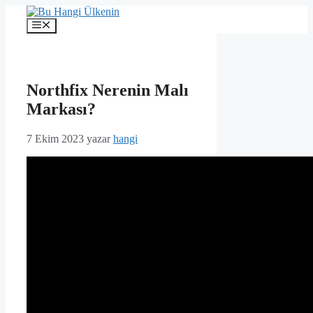
İçeriğe
atla
Menü
Northfix Nerenin Malı
Markası?
7 Ekim 2023
yazar
hangi