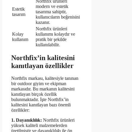
Northfix ürünleri
modern ve estetik
Estetik
tasarıma sahiptir,
tasarım
kullanıcıların beğenisini
kazanır.
Northfix ürünleri
Kolay
kullanımı kolaydır ve
kullanım
pratik bir şekilde
kullanılabilir.
Northfix’in kalitesini
kanıtlayan özellikler
Northfix markası, kalitesiyle tanınan
bir outdoor giyim ve ekipman
markasıdır. Bu markanın kalitesini
kanıtlayan birçok özellik
bulunmaktadır. İşte Northfix’in
kalitesini kanıtlayan bazı önemli
özellikler:
1. Dayanıklılık:
Northfix ürünleri
yüksek kaliteli malzemelerden
üretilmiştir ve dayanıklılığı ile ön