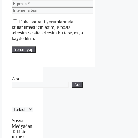
E-
posta
İnternet
sitesi
Daha sonraki yorumlarımda
kullanılması için adım, e-posta
adresim ve site adresim bu tarayıcıya
kaydedilsin.
Ara
Ara
Sosyal
Medyadan
Takipte
Kalın!