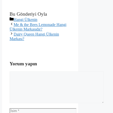
Bu Gönderiyi Oyla
Kategoriler
Hangi Ülkenin
Me & the Bees Lemonade Hangi
Ülkenin Markasıdır?
Dairy Queen Hangi Ülkenin
Markası?
Yorum yapın
Yorum
İsim