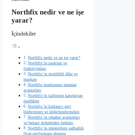
Northfix nedir ve ne işe
yarar?
İçindekiler
Northfix nedir ve ne işe yarar?
Northfix’in tasarımı ve
fonksiyonları
Northfix’in üretildiği ülke ve
markası
Northfix markasının sunulan
avantajları
Northfix’in kalitesini kanıtlayan
özellikler
Northfix’in kullanıcı geri
bildirimleri ve değerlendirmeleri
Northfix’in rekabet avantajları
ve benzer ürünlerden farkları
Northfix’in müşterilere sağladığı
fiyat-performans dengesi