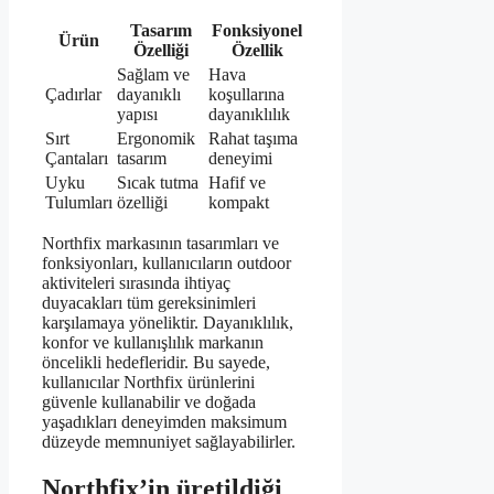
Tasarım
Fonksiyonel
Ürün
Özelliği
Özellik
Sağlam ve
Hava
Çadırlar
dayanıklı
koşullarına
yapısı
dayanıklılık
Sırt
Ergonomik
Rahat taşıma
Çantaları
tasarım
deneyimi
Uyku
Sıcak tutma
Hafif ve
Tulumları
özelliği
kompakt
Northfix markasının tasarımları ve
fonksiyonları, kullanıcıların outdoor
aktiviteleri sırasında ihtiyaç
duyacakları tüm gereksinimleri
karşılamaya yöneliktir. Dayanıklılık,
konfor ve kullanışlılık markanın
öncelikli hedefleridir. Bu sayede,
kullanıcılar Northfix ürünlerini
güvenle kullanabilir ve doğada
yaşadıkları deneyimden maksimum
düzeyde memnuniyet sağlayabilirler.
Northfix’in üretildiği