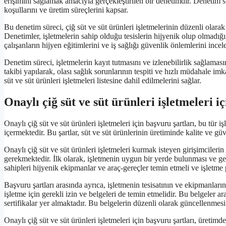
erişimini sağlamak amacıyla gerçekleştirilen bir denetimdir. Denetim sür
koşullarını ve üretim süreçlerini kapsar.
Bu denetim süreci, çiğ süt ve süt ürünleri işletmelerinin düzenli olara
Denetimler, işletmelerin sahip olduğu tesislerin hijyenik olup olmadığ
çalışanların hijyen eğitimlerini ve iş sağlığı güvenlik önlemlerini incele
Denetim süreci, işletmelerin kayıt tutmasını ve izlenebilirlik sağlama
takibi yapılarak, olası sağlık sorunlarının tespiti ve hızlı müdahale imk
süt ve süt ürünleri işletmeleri listesine dahil edilmelerini sağlar.
Onaylı çiğ süt ve süt ürünleri işletmeleri i
Onaylı çiğ süt ve süt ürünleri işletmeleri için başvuru şartları, bu tür iş
içermektedir. Bu şartlar, süt ve süt ürünlerinin üretiminde kalite ve gü
Onaylı çiğ süt ve süt ürünleri işletmeleri kurmak isteyen girişimcilerin 
gerekmektedir. İlk olarak, işletmenin uygun bir yerde bulunması ve ge
sahipleri hijyenik ekipmanlar ve araç-gereçler temin etmeli ve işletme 
Başvuru şartları arasında ayrıca, işletmenin tesisatının ve ekipmanların
işletme için gerekli izin ve belgeleri de temin etmelidir. Bu belgeler ar
sertifikalar yer almaktadır. Bu belgelerin düzenli olarak güncellenmes
Onaylı çiğ süt ve süt ürünleri işletmeleri için başvuru şartları, üreti