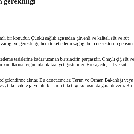
n gerekliliği
emli bir konudur. Çünkü sağlık açısından güvenli ve kaliteli süt ve süt
varlığı ve gerekliliği, hem tüketicilerin sağlığı hem de sektörün gelişimi
etleme tesislerine kadar uzanan bir zincirin parçasıdır. Onaylı çiğ süt ve
n kurallarına uygun olarak faaliyet gösterirler. Bu sayede, süt ve süt
e belgelendirme alırlar. Bu denetlemeler, Tarım ve Orman Bakanlığı veya i
gesi, tüketicilere güvenilir bir ürün tükettiği konusunda garanti verir. Bu