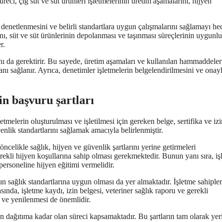
eci, çiğ süt ve süt ürünleri işletmelerinin üretim aşamalarını, hijyen
k denetlenmesini ve belirli standartlara uygun çalışmalarını sağlamayı hed
ını, süt ve süt ürünlerinin depolanması ve taşınması süreçlerinin uygunl
r.
sını da gerektirir. Bu sayede, üretim aşamaları ve kullanılan hammaddeler
anı sağlanır. Ayrıca, denetimler işletmelerin belgelendirilmesini ve onayl
çin başvuru şartları
letmelerin oluşturulması ve işletilmesi için gereken belge, sertifika ve izi
venlik standartlarını sağlamak amacıyla belirlenmiştir.
öncelikle sağlık, hijyen ve güvenlik şartlarını yerine getirmeleri
rekli hijyen koşullarına sahip olması gerekmektedir. Bunun yanı sıra, iş
personeline hijyen eğitimi vermelidir.
ın sağlık standartlarına uygun olması da yer almaktadır. İşletme sahipler
asında, işletme kaydı, izin belgesi, veteriner sağlık raporu ve gerekli
i ve yenilenmesi de önemlidir.
mden dağıtıma kadar olan süreci kapsamaktadır. Bu şartların tam olarak yer