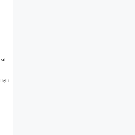
 süt
lgili