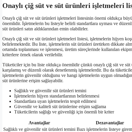
Onaylı çiğ süt ve süt ürünleri işletmeleri l
Onaylı çiğ süt ve süt ürünleri işletmeleri listesinin önemi oldukça büyük
önemlidir. İşletmelerin bu listeyle belirli standartlara uyması ve düzenl
süt ürünleri satın aldıklarından emin olabilirler.
Onaylı çiğ süt ve süt ürünleri işletmeleri listesi, işletmelerin hijyen k
belirlemektedir. Bu liste, işletmelerin süt ürünleri üretirken dikkate al
ortamda toplanması ve işlenmesi, üretim süreçlerinde kullanılan ekipma
kriterlere örnek olarak verilebilir.
Tüketiciler için bu liste oldukça önemlidir çünkü onaylı çiğ süt ve süt ürü
karşılamış ve düzenli olarak denetlenmiş işletmelerdir. Bu da tüketicile
işletmelerin güvenilir olduğunu ve hangi işletmelerin uygun olmadığını g
süt ürünlerine erişim sağlayabilir.
Sağlıklı ve güvenilir süt ürünleri temini
İşletmelerin hijyen standartlarının belirlenmesi
Standartlara uyan işletmelerin tespit edilmesi
Güvenilir ve kaliteli süt ürünlerine erişim sağlama
Tüketicilerin sağlığı ve güvenliği için önemli bir kriter
Avantajlar
Dezavantajlar
Sağlıklı ve güvenilir süt ürünleri temini
Bazı işletmelerin listeye gire