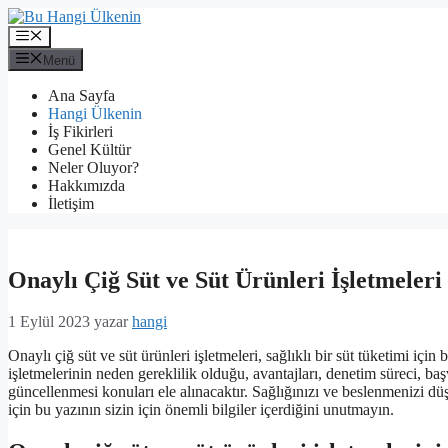
İçeriğe
atla
Menü
Menü
Ana Sayfa
Hangi Ülkenin
İş Fikirleri
Genel Kültür
Neler Oluyor?
Hakkımızda
İletişim
Onaylı Çiğ Süt ve Süt Ürünleri İşletmeleri 
1 Eylül 2023
yazar
hangi
Onaylı çiğ süt ve süt ürünleri işletmeleri, sağlıklı bir süt tüketimi iç
işletmelerinin neden gereklilik olduğu, avantajları, denetim süreci, başv
güncellenmesi konuları ele alınacaktır. Sağlığınızı ve beslenmenizi düşü
için bu yazının sizin için önemli bilgiler içerdiğini unutmayın.