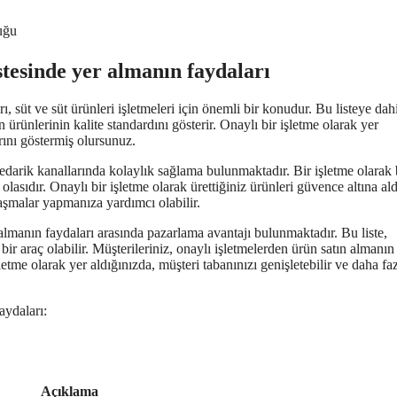
luğu
istesinde yer almanın faydaları
rı, süt ve süt ürünleri işletmeleri için önemli bir konudur. Bu listeye dah
 ürünlerinin kalite standardını gösterir. Onaylı bir işletme olarak yer
rını göstermiş olursunuz.
 tedarik kanallarında kolaylık sağlama bulunmaktadır. Bir işletme olarak
olasıdır. Onaylı bir işletme olarak ürettiğiniz ürünleri güvence altına ald
nlaşmalar yapmanıza yardımcı olabilir.
r almanın faydaları arasında pazarlama avantajı bulunmaktadır. Bu liste,
 bir araç olabilir. Müşterileriniz, onaylı işletmelerden ürün satın almanın
letme olarak yer aldığınızda, müşteri tabanınızı genişletebilir ve daha fa
aydaları:
Açıklama