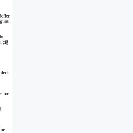
efler.
uğunu,
in
ı çiğ
nleri
letme
i,
ine