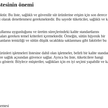
istesinin önemi
tür. Bu liste, sağlıklı ve güvenilir süt ürünlerine erişim için son derece
i olarak denetlenmesi gerekmektedir. Bu sayede tüketiciler, sağlıklı ve ka
oşullarına uygunluğunu ve üretim süreçlerindeki kalite standartlarını
maları gereken temel kriterleri içermektedir. Örneğin, sütün hijyenik bir
nların temizliği ve sütün düşük sıcaklıkta saklanması gibi faktörler bu
nleri işletmeleri listesine dahil olan işletmeler, belirli bir kalite standa
re sağlık açısından güvence sağlar. Ayrıca bu liste, tüketicilere hangi
österir. Böylece müşteriler, sağlıkları için en iyi seçimi yapabilir ve ka
memesi