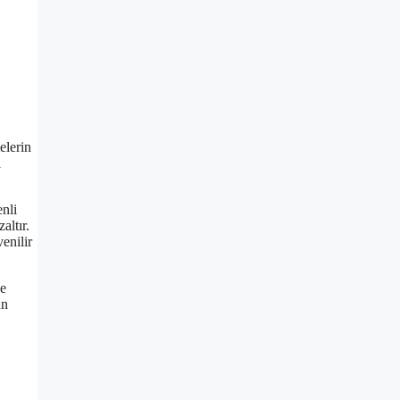
elerin
ı
enli
altır.
venilir
ve
un