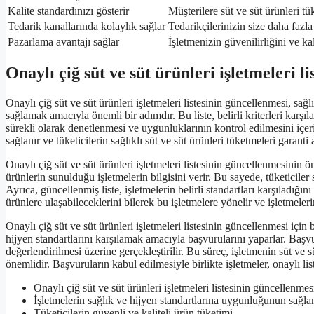
Kalite standardınızı gösterir
Müşterilere süt ve süt ürünleri tü
Tedarik kanallarında kolaylık sağlar
Tedarikçilerinizin size daha fazl
Pazarlama avantajı sağlar
İşletmenizin güvenilirliğini ve kal
Onaylı çiğ süt ve süt ürünleri işletmeleri l
Onaylı çiğ süt ve süt ürünleri işletmeleri listesinin güncellenmesi, sağ
sağlamak amacıyla önemli bir adımdır. Bu liste, belirli kriterleri karşı
sürekli olarak denetlenmesi ve uygunluklarının kontrol edilmesini içeri
sağlanır ve tüketicilerin sağlıklı süt ve süt ürünleri tüketmeleri garanti a
Onaylı çiğ süt ve süt ürünleri işletmeleri listesinin güncellenmesinin ön
ürünlerin sunulduğu işletmelerin bilgisini verir. Bu sayede, tüketiciler sa
Ayrıca, güncellenmiş liste, işletmelerin belirli standartları karşıladığını
ürünlere ulaşabileceklerini bilerek bu işletmelere yönelir ve işletmelerin s
Onaylı çiğ süt ve süt ürünleri işletmeleri listesinin güncellenmesi için 
hijyen standartlarını karşılamak amacıyla başvurularını yaparlar. Baş
değerlendirilmesi üzerine gerçekleştirilir. Bu süreç, işletmenin süt ve
önemlidir. Başvuruların kabul edilmesiyle birlikte işletmeler, onaylı l
Onaylı çiğ süt ve süt ürünleri işletmeleri listesinin güncellenme
İşletmelerin sağlık ve hijyen standartlarına uygunluğunun sağl
Tüketicilerin güvenli ve kaliteli ürün tüketimi