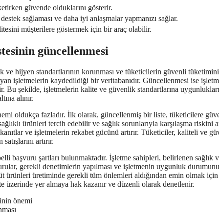
ketirken güvende olduklarını gösterir.
a destek sağlaması ve daha iyi anlaşmalar yapmanızı sağlar.
itesini müşterilere göstermek için bir araç olabilir.
istesinin güncellenmesi
lık ve hijyen standartlarının korunması ve tüketicilerin güvenli tüketimini
layan işletmelerin kaydedildiği bir veritabanıdır. Güncellenmesi ise işletm
r. Bu şekilde, işletmelerin kalite ve güvenlik standartlarına uygunluklar
ltına alınır.
emi oldukça fazladır. İlk olarak, güncellenmiş bir liste, tüketicilere güv
ğlıklı ürünleri tercih edebilir ve sağlık sorunlarıyla karşılaşma riskini az
 kanıtlar ve işletmelerin rekabet gücünü artırır. Tüketiciler, kaliteli ve gü
atışlarını artırır.
belli başvuru şartları bulunmaktadır. İşletme sahipleri, belirlenen sağlık 
vurular, gerekli denetimlerin yapılması ve işletmenin uygunluk durumun
 süt ürünleri üretiminde gerekli tüm önlemleri aldığından emin olmak için
iste üzerinde yer almaya hak kazanır ve düzenli olarak denetlenir.
sinin önemi
anması