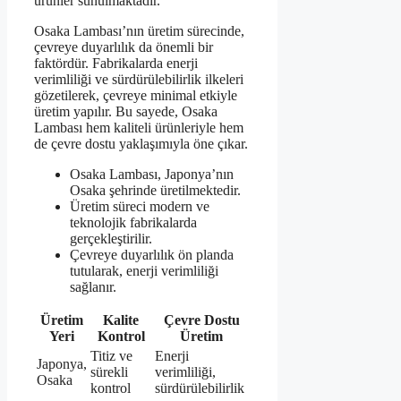
ürünler sunulmaktadır.
Osaka Lambası’nın üretim sürecinde,
çevreye duyarlılık da önemli bir
faktördür. Fabrikalarda enerji
verimliliği ve sürdürülebilirlik ilkeleri
gözetilerek, çevreye minimal etkiyle
üretim yapılır. Bu sayede, Osaka
Lambası hem kaliteli ürünleriyle hem
de çevre dostu yaklaşımıyla öne çıkar.
Osaka Lambası, Japonya’nın
Osaka şehrinde üretilmektedir.
Üretim süreci modern ve
teknolojik fabrikalarda
gerçekleştirilir.
Çevreye duyarlılık ön planda
tutularak, enerji verimliliği
sağlanır.
Üretim
Kalite
Çevre Dostu
Yeri
Kontrol
Üretim
Titiz ve
Enerji
Japonya,
sürekli
verimliliği,
Osaka
kontrol
sürdürülebilirlik