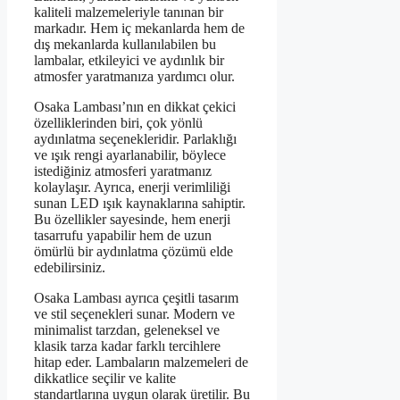
kaliteli malzemeleriyle tanınan bir
markadır. Hem iç mekanlarda hem de
dış mekanlarda kullanılabilen bu
lambalar, etkileyici ve aydınlık bir
atmosfer yaratmanıza yardımcı olur.
Osaka Lambası’nın en dikkat çekici
özelliklerinden biri, çok yönlü
aydınlatma seçenekleridir. Parlaklığı
ve ışık rengi ayarlanabilir, böylece
istediğiniz atmosferi yaratmanız
kolaylaşır. Ayrıca, enerji verimliliği
sunan LED ışık kaynaklarına sahiptir.
Bu özellikler sayesinde, hem enerji
tasarrufu yapabilir hem de uzun
ömürlü bir aydınlatma çözümü elde
edebilirsiniz.
Osaka Lambası ayrıca çeşitli tasarım
ve stil seçenekleri sunar. Modern ve
minimalist tarzdan, geleneksel ve
klasik tarza kadar farklı tercihlere
hitap eder. Lambaların malzemeleri de
dikkatlice seçilir ve kalite
standartlarına uygun olarak üretilir. Bu