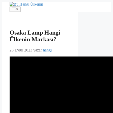
İçeriğe
atla
Menü
Osaka Lamp Hangi
Ülkenin Markası?
28 Eylül 2023
yazar
hangi