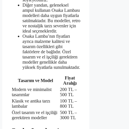
Diğer yandan, geleneksel
ampul kullanan Osaka Lambası
modelleri daha uygun fiyatlarla
satılmaktadır. Bu modeller, retro
ve nostaljik tarzı sevenler için
ideal seçeneklerdir.
Osaka Lamba’nın fiyatları
ayrıca malzeme kalitesi ve
tasarım özellikleri gibi
faktörlere de bağlıdır. Özel
tasarım ve el işçiliği gerektiren
modeller genellikle daha
yüksek fiyatlarla sunulmaktadır.
Fiyat
Tasarım ve Model
Aralığı
Modern ve minimalist
200 TL –
tasarımlar
500 TL
Klasik ve antika tarzı
100 TL –
lambalar
800 TL
Özel tasarım ve el işçiliği
500 TL –
gerektiren modeller
3000 TL