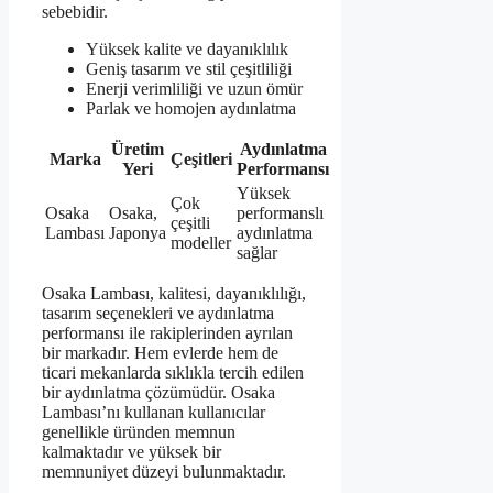
sebebidir.
Yüksek kalite ve dayanıklılık
Geniş tasarım ve stil çeşitliliği
Enerji verimliliği ve uzun ömür
Parlak ve homojen aydınlatma
Üretim
Aydınlatma
Marka
Çeşitleri
Yeri
Performansı
Yüksek
Çok
Osaka
Osaka,
performanslı
çeşitli
Lambası
Japonya
aydınlatma
modeller
sağlar
Osaka Lambası, kalitesi, dayanıklılığı,
tasarım seçenekleri ve aydınlatma
performansı ile rakiplerinden ayrılan
bir markadır. Hem evlerde hem de
ticari mekanlarda sıklıkla tercih edilen
bir aydınlatma çözümüdür. Osaka
Lambası’nı kullanan kullanıcılar
genellikle üründen memnun
kalmaktadır ve yüksek bir
memnuniyet düzeyi bulunmaktadır.