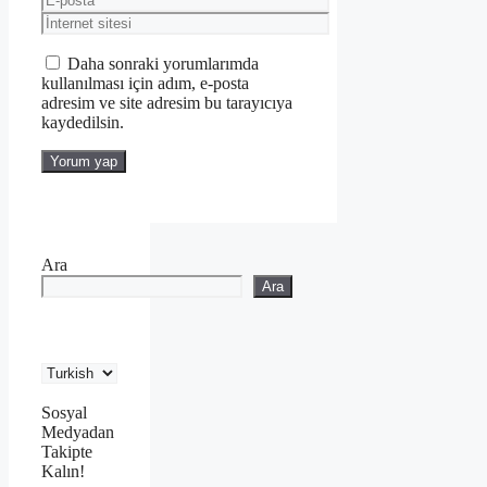
posta
İnternet
sitesi
Daha sonraki yorumlarımda
kullanılması için adım, e-posta
adresim ve site adresim bu tarayıcıya
kaydedilsin.
Ara
Ara
Sosyal
Medyadan
Takipte
Kalın!