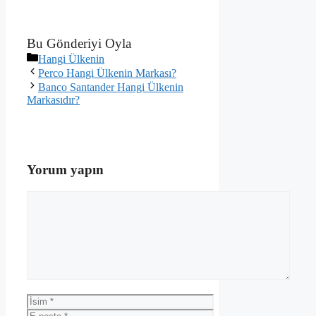
Bu Gönderiyi Oyla
Kategoriler
Hangi Ülkenin
Perco Hangi Ülkenin Markası?
Banco Santander Hangi Ülkenin
Markasıdır?
Yorum yapın
Yorum
İsim
E-