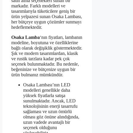
satın alma seçenekleri sunan bir
markadır. Farklı modelleri ve
tasarımlarıyla tüketicilere geniş bir
ürün yelpazesi sunan Osaka Lambası,
her bütçeye uygun çözümler sunmayı
hedeflemektedir.
Osaka Lamba
‘nın fiyatları, lambanın
modeline, boyutuna ve özelliklerine
bağlı olarak değişiklik göstermektedir.
Şık ve modern tasarımlardan, klasik
ve rustik tarzlara kadar pek çok
seçenek bulunmaktadır. Bu nedenle,
beğeninize ve bütçenize uygun bir
ürün bulmanız mümkündür.
Osaka Lambası’nın LED
modelleri genellikle daha
yüksek fiyatlarla satışa
sunulmaktadır. Ancak, LED
teknolojisinin enerji tasarrufu
sağlaması ve uzun ömürlü
olması göz önüne alındığında,
uzun vadede avantajlı bir
seçenek olduğunu
söyleyebiliriz.