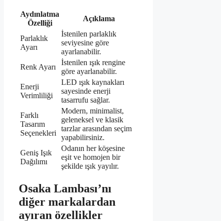
Aydınlatma
Açıklama
Özelliği
İstenilen parlaklık
Parlaklık
seviyesine göre
Ayarı
ayarlanabilir.
İstenilen ışık rengine
Renk Ayarı
göre ayarlanabilir.
LED ışık kaynakları
Enerji
sayesinde enerji
Verimliliği
tasarrufu sağlar.
Modern, minimalist,
Farklı
geleneksel ve klasik
Tasarım
tarzlar arasından seçim
Seçenekleri
yapabilirsiniz.
Odanın her köşesine
Geniş Işık
eşit ve homojen bir
Dağılımı
şekilde ışık yayılır.
Osaka Lambası’nı
diğer markalardan
ayıran özellikler