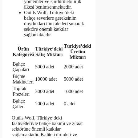
yöntemler ve sürdürülebilirlik
ilkesi benimsenmektedir.
Outils Wolf, Türkiye’deki
bahçe severlere gereksinim
duydukları tüm aletleri sunarak
sektöre önemli katkılar
sağlamaktadır.
Türkiye’deki
Ürün
Türkiye’deki
Üretim
Kategorisi
Satış Miktarı
Miktarı
Bahçe
5000 adet
2000 adet
Çapaları
Biçme
10000 adet
5000 adet
Makineleri
Toprak
3000 adet
1000 adet
Frezeleri
Bahçe
2000 adet
0 adet
Çitleri
Outils Wolf, Türkiye’deki
faaliyetleriyle bahçe bakımı ve ziraat
sektörüne önemli katkılar
sağlamaktadır. Kaliteli ürünleri ve