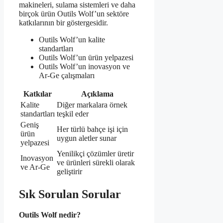
makineleri, sulama sistemleri ve daha
birçok ürün Outils Wolf’un sektöre
katkılarının bir göstergesidir.
Outils Wolf’un kalite
standartları
Outils Wolf’un ürün yelpazesi
Outils Wolf’un inovasyon ve
Ar-Ge çalışmaları
Katkılar
Açıklama
Kalite
Diğer markalara örnek
standartları
teşkil eder
Geniş
Her türlü bahçe işi için
ürün
uygun aletler sunar
yelpazesi
Yenilikçi çözümler üretir
Inovasyon
ve ürünleri sürekli olarak
ve Ar-Ge
geliştirir
Sık Sorulan Sorular
Outils Wolf nedir?