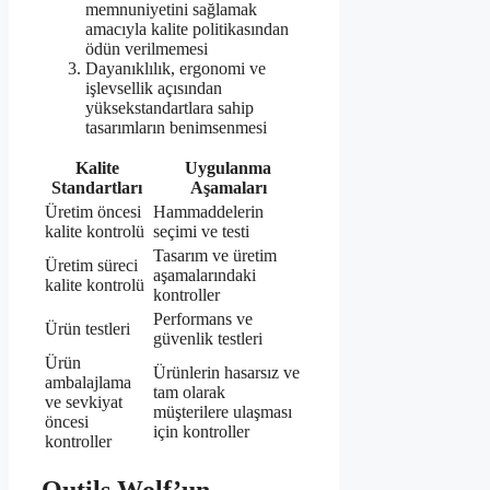
memnuniyetini sağlamak
amacıyla kalite politikasından
ödün verilmemesi
Dayanıklılık, ergonomi ve
işlevsellik açısından
yüksekstandartlara sahip
tasarımların benimsenmesi
Kalite
Uygulanma
Standartları
Aşamaları
Üretim öncesi
Hammaddelerin
kalite kontrolü
seçimi ve testi
Tasarım ve üretim
Üretim süreci
aşamalarındaki
kalite kontrolü
kontroller
Performans ve
Ürün testleri
güvenlik testleri
Ürün
Ürünlerin hasarsız ve
ambalajlama
tam olarak
ve sevkiyat
müşterilere ulaşması
öncesi
için kontroller
kontroller