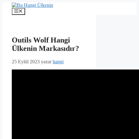
İçeriğe
atla
Menü
Outils Wolf Hangi
Ülkenin Markasıdır?
25 Eylül 2023
yazar
hangi