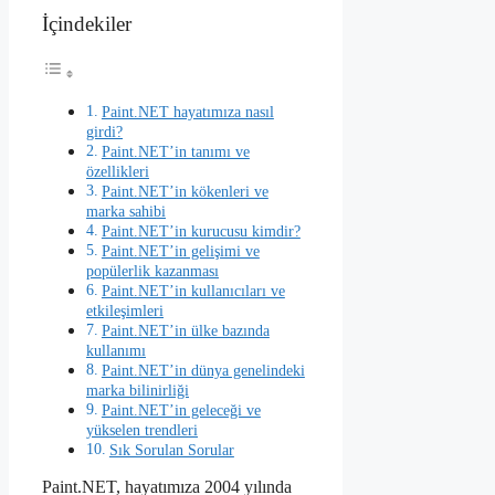
İçindekiler
Paint.NET hayatımıza nasıl
girdi?
Paint.NET’in tanımı ve
özellikleri
Paint.NET’in kökenleri ve
marka sahibi
Paint.NET’in kurucusu kimdir?
Paint.NET’in gelişimi ve
popülerlik kazanması
Paint.NET’in kullanıcıları ve
etkileşimleri
Paint.NET’in ülke bazında
kullanımı
Paint.NET’in dünya genelindeki
marka bilinirliği
Paint.NET’in geleceği ve
yükselen trendleri
Sık Sorulan Sorular
Paint.NET, hayatımıza 2004 yılında