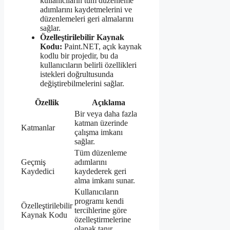
kullanıcıların tüm düzenleme
adımlarını kaydetmelerini ve
düzenlemeleri geri almalarını
sağlar.
Özelleştirilebilir Kaynak
Kodu:
Paint.NET, açık kaynak
kodlu bir projedir, bu da
kullanıcıların belirli özellikleri
istekleri doğrultusunda
değiştirebilmelerini sağlar.
Özellik
Açıklama
Bir veya daha fazla
katman üzerinde
Katmanlar
çalışma imkanı
sağlar.
Tüm düzenleme
Geçmiş
adımlarını
Kaydedici
kaydederek geri
alma imkanı sunar.
Kullanıcıların
programı kendi
Özelleştirilebilir
tercihlerine göre
Kaynak Kodu
özelleştirmelerine
olanak tanır.