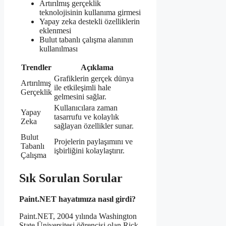
Artırılmış gerçeklik
teknolojisinin kullanıma girmesi
Yapay zeka destekli özelliklerin
eklenmesi
Bulut tabanlı çalışma alanının
kullanılması
Trendler
Açıklama
Grafiklerin gerçek dünya
Artırılmış
ile etkileşimli hale
Gerçeklik
gelmesini sağlar.
Kullanıcılara zaman
Yapay
tasarrufu ve kolaylık
Zeka
sağlayan özellikler sunar.
Bulut
Projelerin paylaşımını ve
Tabanlı
işbirliğini kolaylaştırır.
Çalışma
Sık Sorulan Sorular
Paint.NET hayatımıza nasıl girdi?
Paint.NET, 2004 yılında Washington
State Üniversitesi öğrencisi olan Rick