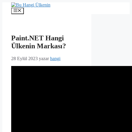
İçeriğe
atla
Menü
Paint.NET Hangi
Ülkenin Markası?
28 Eylül 2023
yazar
hangi