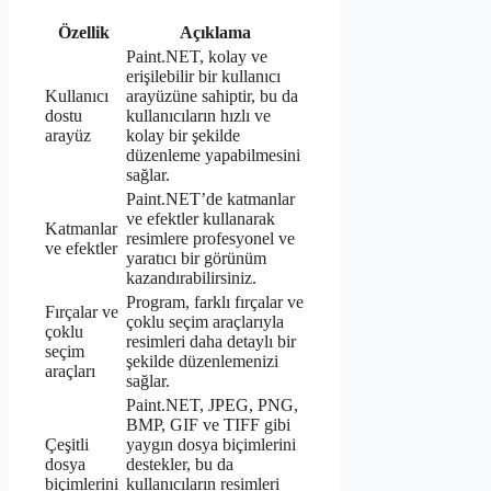
Özellik
Açıklama
Paint.NET, kolay ve
erişilebilir bir kullanıcı
Kullanıcı
arayüzüne sahiptir, bu da
dostu
kullanıcıların hızlı ve
arayüz
kolay bir şekilde
düzenleme yapabilmesini
sağlar.
Paint.NET’de katmanlar
ve efektler kullanarak
Katmanlar
resimlere profesyonel ve
ve efektler
yaratıcı bir görünüm
kazandırabilirsiniz.
Program, farklı fırçalar ve
Fırçalar ve
çoklu seçim araçlarıyla
çoklu
resimleri daha detaylı bir
seçim
şekilde düzenlemenizi
araçları
sağlar.
Paint.NET, JPEG, PNG,
BMP, GIF ve TIFF gibi
Çeşitli
yaygın dosya biçimlerini
dosya
destekler, bu da
biçimlerini
kullanıcıların resimleri