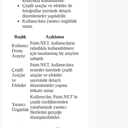
kolaylıkla kullanılabilir.
Çeşitli araçlar ve efektler ile
fotoğraflar üzerinde detaylı
düzenlemeler yapılabilir.
Kullanıcılara yaratıcı özgürlük
sunar.
Başlık
Açıklama
Paint.NET, kullanıcıların
Kullanıcı
rahatlıkla kullanabilmesi
Dostu
için tasarlanmış bir arayüze
Arayüz
sahiptir.
Paint.NET, kullanıcılara
Çeşitli
resimler üzerinde çeşitli
Araçlar
araçlar ve efektler
ve
sayesinde detaylı
Efektler
düzenlemeler yapma
imkanı sunar.
Kullanıcılar, Paint.NET’in
çeşitli özelliklerinden
Yaratıcı
yararlanarak yaratıcı
Özgürlük
fikirlerini gerçeğe
dönüştürebilirler.