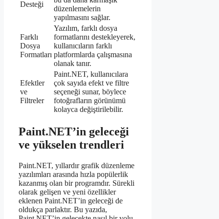
Desteği
düzenlemelerin
yapılmasını sağlar.
Yazılım, farklı dosya
Farklı
formatlarını destekleyerek,
Dosya
kullanıcıların farklı
Formatları
platformlarda çalışmasına
olanak tanır.
Paint.NET, kullanıcılara
Efektler
çok sayıda efekt ve filtre
ve
seçeneği sunar, böylece
Filtreler
fotoğrafların görünümü
kolayca değiştirilebilir.
Paint.NET’in geleceği
ve yükselen trendleri
Paint.NET, yıllardır grafik düzenleme
yazılımları arasında hızla popülerlik
kazanmış olan bir programdır. Sürekli
olarak gelişen ve yeni özellikler
eklenen Paint.NET’in geleceği de
oldukça parlaktır. Bu yazıda,
Paint.NET’in gelecekte nasıl bir yolu