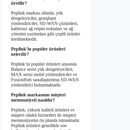
üretilir?
Peplink markası altında, yük
dengeleyiciler, genişbant
yönlendiriciler, SD-WAN çözümleri,
kablosuz ağ erişim noktaları ve ağ
yönetim yazılımları gibi çeşitli ürünler
üretilmektedir.
Peplink’in popüler ürünleri
nelerdir?
Peplink’in popüler ürünleri arasında
Balance serisi yük dengeleyicileri,
MAX serisi mobil yönlendiriciler ve
FusionHub sanallaştırılmış SD-WAN
yönlendirici bulunmaktadır.
Peplink markasının müşteri
memnuniyeti nasıldır?
Peplink, yüksek kaliteli ürünleri ve
müşteri odaklı hizmetleri ile müşteri
memnuniyetini ön planda tutmaktadır.
Peplink ürünleri genellikle son