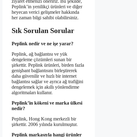
ziyaret etmenizi öneririz. Bu şekilde,
Peplink’in yenilikçi ürünleri ve diğer
heyecan verici gelişmeler hakkında
her zaman bilgi sahibi olabilirsiniz.
Sık Sorulan Sorular
Peplink nedir ve ne işe yarar?
Peplink, ağ bağlantısı ve yük
dengeleme çözümleri sunan bir
şirkettir. Peplink ürünleri, birden fazla
genişbant bağlantısını birleştirerek
daha güvenilir ve hızlı bir internet
bağlantısı sağlar ve ayrıca ağ trafiğini
dengelemek için akıllı yönlendirme
algoritmaları kullanır.
Peplink’in kökeni ve marka ülkesi
nedir?
Peplink, Hong Kong merkezli bir
şirkettir. 2006 yılında kurulmuştur.
Peplink markasıyla hangi ürünler