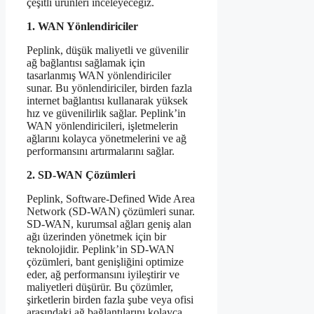
çeşitli ürünleri inceleyeceğiz.
1. WAN Yönlendiriciler
Peplink, düşük maliyetli ve güvenilir
ağ bağlantısı sağlamak için
tasarlanmış WAN yönlendiriciler
sunar. Bu yönlendiriciler, birden fazla
internet bağlantısı kullanarak yüksek
hız ve güvenilirlik sağlar. Peplink’in
WAN yönlendiricileri, işletmelerin
ağlarını kolayca yönetmelerini ve ağ
performansını artırmalarını sağlar.
2. SD-WAN Çözümleri
Peplink, Software-Defined Wide Area
Network (SD-WAN) çözümleri sunar.
SD-WAN, kurumsal ağları geniş alan
ağı üzerinden yönetmek için bir
teknolojidir. Peplink’in SD-WAN
çözümleri, bant genişliğini optimize
eder, ağ performansını iyileştirir ve
maliyetleri düşürür. Bu çözümler,
şirketlerin birden fazla şube veya ofisi
arasındaki ağ bağlantılarını kolayca