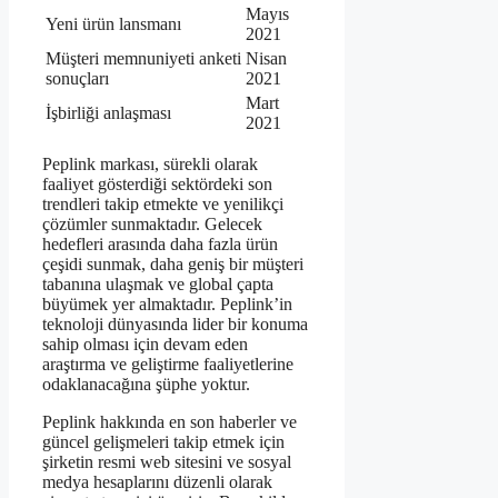
Mayıs
Yeni ürün lansmanı
2021
Müşteri memnuniyeti anketi
Nisan
sonuçları
2021
Mart
İşbirliği anlaşması
2021
Peplink markası, sürekli olarak
faaliyet gösterdiği sektördeki son
trendleri takip etmekte ve yenilikçi
çözümler sunmaktadır. Gelecek
hedefleri arasında daha fazla ürün
çeşidi sunmak, daha geniş bir müşteri
tabanına ulaşmak ve global çapta
büyümek yer almaktadır. Peplink’in
teknoloji dünyasında lider bir konuma
sahip olması için devam eden
araştırma ve geliştirme faaliyetlerine
odaklanacağına şüphe yoktur.
Peplink hakkında en son haberler ve
güncel gelişmeleri takip etmek için
şirketin resmi web sitesini ve sosyal
medya hesaplarını düzenli olarak