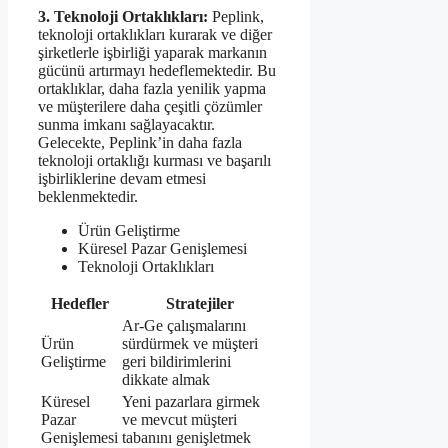
3. Teknoloji Ortaklıkları:
Peplink,
teknoloji ortaklıkları kurarak ve diğer
şirketlerle işbirliği yaparak markanın
gücünü artırmayı hedeflemektedir. Bu
ortaklıklar, daha fazla yenilik yapma
ve müşterilere daha çeşitli çözümler
sunma imkanı sağlayacaktır.
Gelecekte, Peplink’in daha fazla
teknoloji ortaklığı kurması ve başarılı
işbirliklerine devam etmesi
beklenmektedir.
Ürün Geliştirme
Küresel Pazar Genişlemesi
Teknoloji Ortaklıkları
Hedefler
Stratejiler
Ar-Ge çalışmalarını
Ürün
sürdürmek ve müşteri
Geliştirme
geri bildirimlerini
dikkate almak
Küresel
Yeni pazarlara girmek
Pazar
ve mevcut müşteri
Genişlemesi
tabanını genişletmek