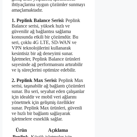
ihtiyaçlarına uygun çözümler sunmayı
amaçlamaktadır.
1. Peplink Balance Serisi:
Peplink
Balance serisi, yüksek hızlı ve
güvenilir ağ bağlantısı sağlama
konusunda etkili bir çözümdür. Bu
seri, çoklu 4G LTE, SD-WAN ve
VPN teknolojilerini kullanarak
kesintisiz bir ağ deneyimi sunar.
İşletmeler, Peplink Balance ürünleri
sayesinde ağ performansını artırabilir
ve iş süreçlerini optimize edebilir.
2. Peplink Max Serisi:
Peplink Max
serisi, taşınabilir ağ bağlantı çözümleri
sunar. Bu seri, seyahat eden çalışanlar
için idealdir ve mobil veri ağlarını
yönetmek için gelişmiş özellikler
sunar. Peplink Max ürünleri, güvenli
ve hızlı bir bağlantı sağlayarak
işletmelere esneklik sağlar.
Ürün
Açıklama
Peplink
Küçük işletmeler için