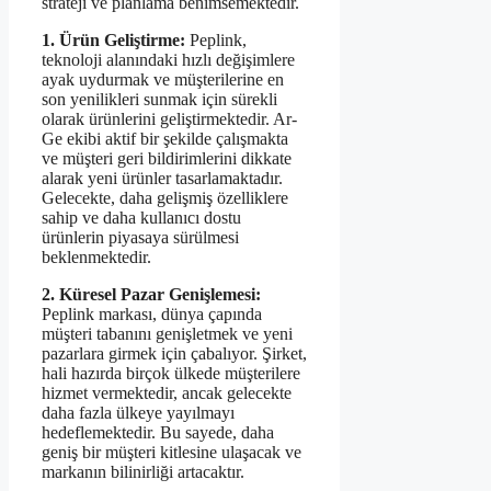
strateji ve planlama benimsemektedir.
1. Ürün Geliştirme:
Peplink,
teknoloji alanındaki hızlı değişimlere
ayak uydurmak ve müşterilerine en
son yenilikleri sunmak için sürekli
olarak ürünlerini geliştirmektedir. Ar-
Ge ekibi aktif bir şekilde çalışmakta
ve müşteri geri bildirimlerini dikkate
alarak yeni ürünler tasarlamaktadır.
Gelecekte, daha gelişmiş özelliklere
sahip ve daha kullanıcı dostu
ürünlerin piyasaya sürülmesi
beklenmektedir.
2. Küresel Pazar Genişlemesi:
Peplink markası, dünya çapında
müşteri tabanını genişletmek ve yeni
pazarlara girmek için çabalıyor. Şirket,
hali hazırda birçok ülkede müşterilere
hizmet vermektedir, ancak gelecekte
daha fazla ülkeye yayılmayı
hedeflemektedir. Bu sayede, daha
geniş bir müşteri kitlesine ulaşacak ve
markanın bilinirliği artacaktır.