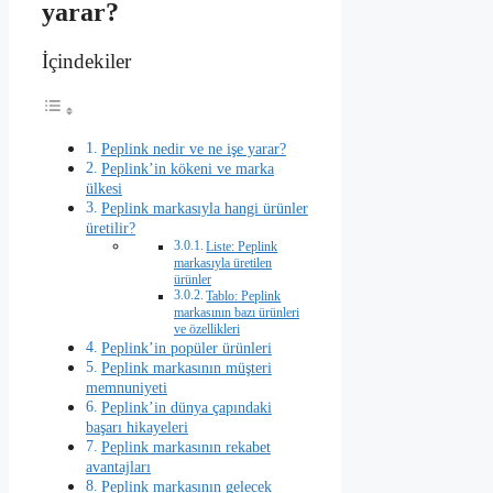
yarar?
İçindekiler
Peplink nedir ve ne işe yarar?
Peplink’in kökeni ve marka
ülkesi
Peplink markasıyla hangi ürünler
üretilir?
Liste: Peplink
markasıyla üretilen
ürünler
Tablo: Peplink
markasının bazı ürünleri
ve özellikleri
Peplink’in popüler ürünleri
Peplink markasının müşteri
memnuniyeti
Peplink’in dünya çapındaki
başarı hikayeleri
Peplink markasının rekabet
avantajları
Peplink markasının gelecek