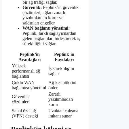
bir ağ trafiği sağlar.
Güvenlik:
Peplink’in güvenlik
çözümleri, ağları zararlı
yazılımlardan korur ve
saldırıları engeller.
WAN bağlantı yönetimi:
Peplink, farklı sağlayıcılardan
gelen bağlantıları birleştirerek iş
sürekliliğini sağlar.
Peplink’in
Peplink’in
Avantajları
Faydaları
Yüksek
İş sürekliliğini
performanslı ağ
sağlar
bağlantısı
Çoklu WAN
Ağ kesintilerini
bağlantısı yönetimi
önler
Zararlı
Güvenlik
yazılımlardan
çözümleri
korur
Sanal özel ağ
Uzaktan çalışma
(VPN) desteği
imkanı sunar