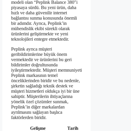
modeli olan “Peplink Balance 380″i
piyasaya sürdü. Bu yeni ürün, daha
hızlı ve daha güvenilir internet
bağlantısı sunma konusunda önemli
bir adımdır. Ayrıca, Peplink’in
mühendislik ekibi sürekli olarak
ürünlerini geliştirmekte ve yeni
teknolojileri entegre etmektedir.
Peplink ayrıca müşteri
geribildirimlerine büyük önem
vermektedir ve ürünlerini bu geri
bildirimler doğrultusunda
iyileştirmektedir. Müşteri memnuniyeti
Peplink markasının temel
önceliklerinden biridir ve bu nedenle,
şirketin sağladığı teknik destek ve
müşteri hizmetleri oldukça iyi bir üne
sahiptir. Müşterilerin ihtiyaçlarına
yönelik özel çözümler sunmak,
Peplink’in diğer markalardan
ayrılmasını sağlayan başlıca
faktörlerden biridir.
Gelişme
Tarih