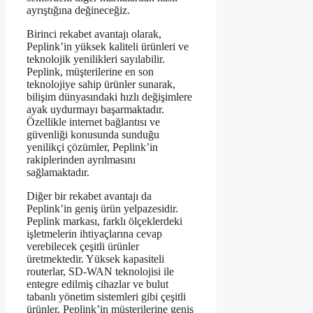
ayrıştığına değineceğiz.
Birinci rekabet avantajı olarak,
Peplink’in yüksek kaliteli ürünleri ve
teknolojik yenilikleri sayılabilir.
Peplink, müşterilerine en son
teknolojiye sahip ürünler sunarak,
bilişim dünyasındaki hızlı değişimlere
ayak uydurmayı başarmaktadır.
Özellikle internet bağlantısı ve
güvenliği konusunda sunduğu
yenilikçi çözümler, Peplink’in
rakiplerinden ayrılmasını
sağlamaktadır.
Diğer bir rekabet avantajı da
Peplink’in geniş ürün yelpazesidir.
Peplink markası, farklı ölçeklerdeki
işletmelerin ihtiyaçlarına cevap
verebilecek çeşitli ürünler
üretmektedir. Yüksek kapasiteli
routerlar, SD-WAN teknolojisi ile
entegre edilmiş cihazlar ve bulut
tabanlı yönetim sistemleri gibi çeşitli
ürünler, Peplink’in müşterilerine geniş