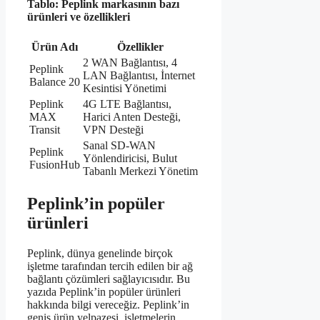
Tablo: Peplink markasının bazı
ürünleri ve özellikleri
Ürün Adı
Özellikler
2 WAN Bağlantısı, 4
Peplink
LAN Bağlantısı, İnternet
Balance 20
Kesintisi Yönetimi
Peplink
4G LTE Bağlantısı,
MAX
Harici Anten Desteği,
Transit
VPN Desteği
Sanal SD-WAN
Peplink
Yönlendiricisi, Bulut
FusionHub
Tabanlı Merkezi Yönetim
Peplink’in popüler
ürünleri
Peplink, dünya genelinde birçok
işletme tarafından tercih edilen bir ağ
bağlantı çözümleri sağlayıcısıdır. Bu
yazıda Peplink’in popüler ürünleri
hakkında bilgi vereceğiz. Peplink’in
geniş ürün yelpazesi, işletmelerin