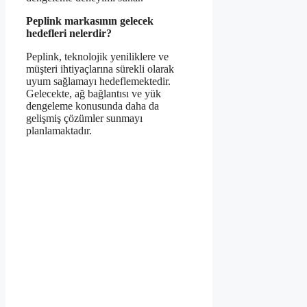
Peplink markasının gelecek
hedefleri nelerdir?
Peplink, teknolojik yeniliklere ve
müşteri ihtiyaçlarına sürekli olarak
uyum sağlamayı hedeflemektedir.
Gelecekte, ağ bağlantısı ve yük
dengeleme konusunda daha da
gelişmiş çözümler sunmayı
planlamaktadır.