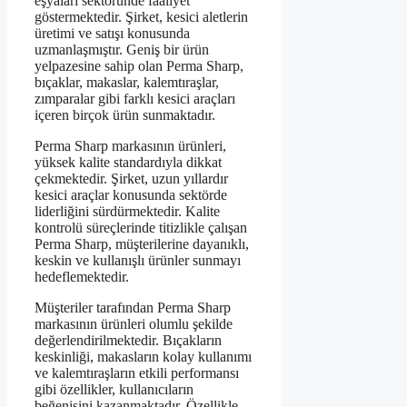
eşyaları sektöründe faaliyet
göstermektedir. Şirket, kesici aletlerin
üretimi ve satışı konusunda
uzmanlaşmıştır. Geniş bir ürün
yelpazesine sahip olan Perma Sharp,
bıçaklar, makaslar, kalemtıraşlar,
zımparalar gibi farklı kesici araçları
içeren birçok ürün sunmaktadır.
Perma Sharp markasının ürünleri,
yüksek kalite standardıyla dikkat
çekmektedir. Şirket, uzun yıllardır
kesici araçlar konusunda sektörde
liderliğini sürdürmektedir. Kalite
kontrolü süreçlerinde titizlikle çalışan
Perma Sharp, müşterilerine dayanıklı,
keskin ve kullanışlı ürünler sunmayı
hedeflemektedir.
Müşteriler tarafından Perma Sharp
markasının ürünleri olumlu şekilde
değerlendirilmektedir. Bıçakların
keskinliği, makasların kolay kullanımı
ve kalemtıraşların etkili performansı
gibi özellikler, kullanıcıların
beğenisini kazanmaktadır. Özellikle