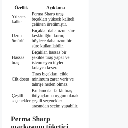
Özellik
Açıklama
Perma Sharp tıraş
Yüksek
bıçakları yüksek kaliteli
kalite
çelikten üretilmiştir.
Bıçaklar daha uzun süre
Uzun
keskinliğini korur,
ömürlü
böylece daha uzun bir
süre kullanılabilir.
Bıçaklar, hassas bir
Hassas
şekilde tıraş yapar ve
tıraş
istenmeyen tüyleri
kolayca keser.
Tıraş bıçakları, cilde
Cilt dostu
minimum zarar verir ve
tahrişe neden olmaz.
Kullanıcılar farklı tıraş
Çeşitli
ihtiyaçlarına uygun olarak
seçenekler
çeşitli seçenekler
arasından seçim yapabilir.
Perma Sharp
markasının tüketici