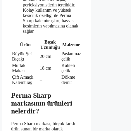
perfeksiyonistlerin tercihidir.
Kolay kullanım ve yüksek
kesicilik özelliği ile Perma
Sharp kalemtıraşları, hassas
kesimlerin yapılmasına olanak
sağlar.
Bıçak
Ürün
Malzeme
Uzunluğu
Büyük Şef
Paslanmaz
20 cm
Bıçağı
çelik
Mutfak
Kaliteli
18 cm
Makası
çelik
Çift Amaçlı
Dökme
–
Kalemtıraş
demir
Perma Sharp
markasının ürünleri
nelerdir?
Perma Sharp markası, birçok farklı
ürün sunan bir marka olarak