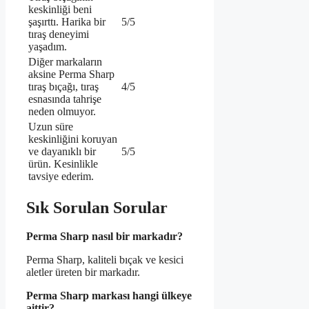
keskinliği beni
şaşırttı. Harika bir
5/5
tıraş deneyimi
yaşadım.
Diğer markaların
aksine Perma Sharp
tıraş bıçağı, tıraş
4/5
esnasında tahrişe
neden olmuyor.
Uzun süre
keskinliğini koruyan
ve dayanıklı bir
5/5
ürün. Kesinlikle
tavsiye ederim.
Sık Sorulan Sorular
Perma Sharp nasıl bir markadır?
Perma Sharp, kaliteli bıçak ve kesici
aletler üreten bir markadır.
Perma Sharp markası hangi ülkeye
aittir?