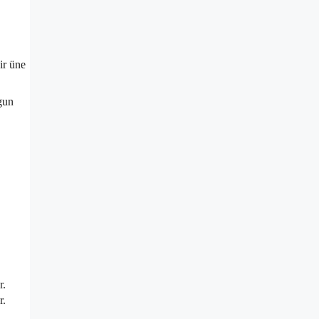
ir üne
ygun
r.
r.