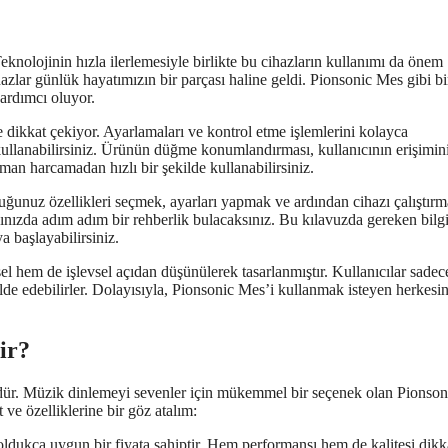
eknolojinin hızla ilerlemesiyle birlikte bu cihazların kullanımı da önem
ihazlar günlük hayatımızın bir parçası haline geldi. Pionsonic Mes gibi bi
yardımcı oluyor.
e dikkat çekiyor. Ayarlamaları ve kontrol etme işlemlerini kolayca
kullanabilirsiniz. Ürünün düğme konumlandırması, kullanıcının erişimin
man harcamadan hızlı bir şekilde kullanabilirsiniz.
ğunuz özellikleri seçmek, ayarları yapmak ve ardından cihazı çalıştırm
ınızda adım adım bir rehberlik bulacaksınız. Bu kılavuzda gereken bilgi
a başlayabilirsiniz.
 hem de işlevsel açıdan düşünülerek tasarlanmıştır. Kullanıcılar sadec
elde edebilirler. Dolayısıyla, Pionsonic Mes’i kullanmak isteyen herkesi
ir?
rdür. Müzik dinlemeyi sevenler için mükemmel bir seçenek olan Pionson
 ve özelliklerine bir göz atalım:
 oldukça uygun bir fiyata sahiptir. Hem performansı hem de kalitesi dikk