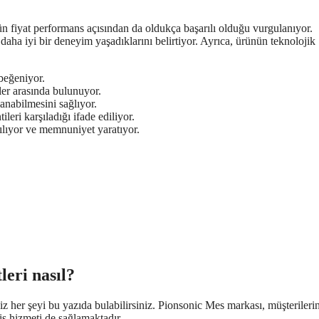
 fiyat performans açısından da oldukça başarılı olduğu vurgulanıyor.
 daha iyi bir deneyim yaşadıklarını belirtiyor. Ayrıca, ürünün teknolojik
beğeniyor.
ler arasında bulunuyor.
lanabilmesini sağlıyor.
eri karşıladığı ifade ediliyor.
rşılıyor ve memnuniyet yaratıyor.
leri nasıl?
iz her şeyi bu yazıda bulabilirsiniz. Pionsonic Mes markası, müşterileri
vis hizmeti de sağlamaktadır.