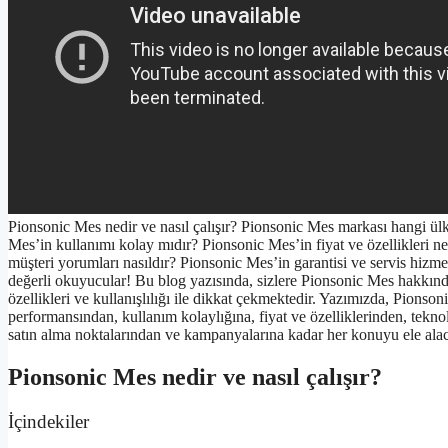
Pionsonic Mes nedir ve nasıl çalışır? Pionsonic Mes markası hangi ülke
Mes’in kullanımı kolay mıdır? Pionsonic Mes’in fiyat ve özellikleri ne
müşteri yorumları nasıldır? Pionsonic Mes’in garantisi ve servis hizm
değerli okuyucular! Bu blog yazısında, sizlere Pionsonic Mes hakkınd
özellikleri ve kullanışlılığı ile dikkat çekmektedir. Yazımızda, Pionson
performansından, kullanım kolaylığına, fiyat ve özelliklerinden, teknol
satın alma noktalarından ve kampanyalarına kadar her konuyu ele alac
Pionsonic Mes nedir ve nasıl çalışır?
İçindekiler