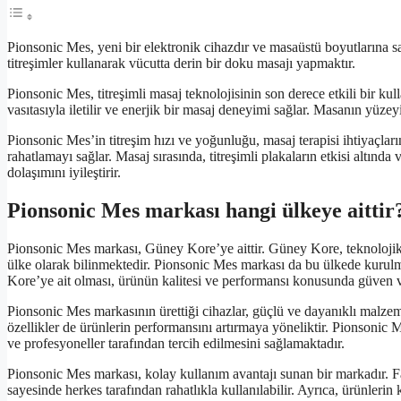
Pionsonic Mes, yeni bir elektronik cihazdır ve masaüstü boyutlarına 
titreşimler kullanarak vücutta derin bir doku masajı yapmaktır.
Pionsonic Mes, titreşimli masaj teknolojisinin son derece etkili bir kull
vasıtasıyla iletilir ve enerjik bir masaj deneyimi sağlar. Masanın yüzey
Pionsonic Mes’in titreşim hızı ve yoğunluğu, masaj terapisi ihtiyaçları
rahatlamayı sağlar. Masaj sırasında, titreşimli plakaların etkisi altında 
dolaşımını iyileştirir.
Pionsonic Mes markası hangi ülkeye aittir
Pionsonic Mes markası, Güney Kore’ye aittir. Güney Kore, teknolojik 
ülke olarak bilinmektedir. Pionsonic Mes markası da bu ülkede kurul
Kore’ye ait olması, ürünün kalitesi ve performansı konusunda güven 
Pionsonic Mes markasının ürettiği cihazlar, güçlü ve dayanıklı malzeme
özellikler de ürünlerin performansını artırmaya yöneliktir. Pionsonic Me
ve profesyoneller tarafından tercih edilmesini sağlamaktadır.
Pionsonic Mes markası, kolay kullanım avantajı sunan bir markadır. Fark
sayesinde herkes tarafından rahatlıkla kullanılabilir. Ayrıca, ürünlerin 