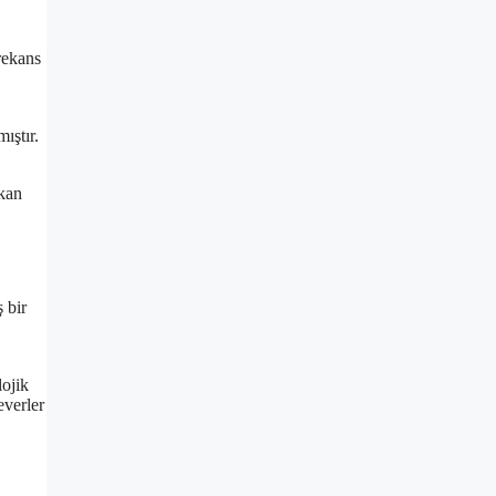
rekans
ıştır.
 kan
 bir
lojik
everler