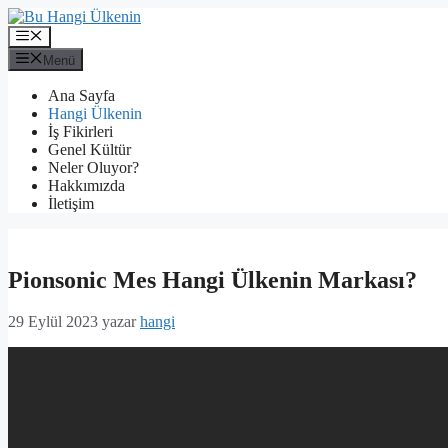
İçeriğe
atla
Menü
Menü
Ana Sayfa
Hangi Ülkenin
İş Fikirleri
Genel Kültür
Neler Oluyor?
Hakkımızda
İletişim
Pionsonic Mes Hangi Ülkenin Markası?
29 Eylül 2023
yazar
hangi