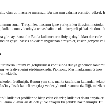
sahip olan bir massage masasıdır. Bu masanın çalışma prensibi, yüksek f
anımını sunar. Titreşimler, masanın içine yerleştirilen titreşimli motorlar
i, kullanıcının vücuduyla temas halinde olan titreşimli plakalarla donatılm
na göre ayarlanabilir. Bu da kullanıcıların ihtiyaç duydukları derecede
vücutta çeşitli hassas noktalara uygulanan titreşimler, kasları gevşetir ve
?
ürünlerin üretimi ve geliştirilmesi konusunda dünya genelinde tanınmış
muş ve faaliyetlerini sürdürmektedir. Pionsonic Mes markasının Güney
vermektedir.
lerden üretilmiştir. Bunun yanı sıra, marka tarafından kullanılan tekno
s’in yüksek kaliteli ses çıkışı ve detaylı notlar sunma özelliği, müzik s
lı kullanıcı profillerine hitap eden cihazlar, kullanıcı dostu arayüzleri
kullanım kılavuzları da detaylı ve anlaşılır bir şekilde hazırlanmıştır. Bu