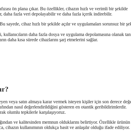
ızası ön plana çıkar. Bu özellikler, cihazın hızlı ve verimli bir şekilde
, daha fazla veri depolayabilir ve daha fazla içerik indirebilir.
Bu sayede, cihaz hızlı bir şekilde açılır ve uygulamaları sorunsuz bir şe
, kullanıcıların daha fazla dosya ve uygulama depolamasına olanak tanı
ların daha kısa sürede cihazlarını şarj etmelerini sağlar.
ır?
yen veya satın almaya karar vermek isteyen kişiler için son derece değer
ından nasıl değerlendirildiğini gösteren en otantik geribildirimlerdir.
ak olumlu tepkilerle karşılaşıyoruz.
ğından ve kalitesinden memnun olduklarını belirtiyor. Özellikle ürünün
a, cihazın kullanımının oldukça basit ve anlaşılır olduğu ifade ediliyor