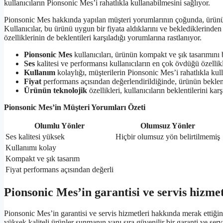
kullanıcıların Pionsonic Mes’i rahatlıkla kullanabilmesini sağlıyor.
Pionsonic Mes hakkında yapılan müşteri yorumlarının çoğunda, ürünün
Kullanıcılar, bu ürünü uygun bir fiyata aldıklarını ve beklediklerinden
özelliklerinin de beklentileri karşıladığı yorumlarına rastlanıyor.
Pionsonic Mes
kullanıcıları, ürünün kompakt ve şık tasarımını 
Ses
kalitesi ve performansı kullanıcıların en çok övdüğü özellik
Kullanım
kolaylığı, müşterilerin Pionsonic Mes’i rahatlıkla kul
Fiyat
performans açısından değerlendirildiğinde, ürünün beklentil
Ürünün teknolojik
özellikleri, kullanıcıların beklentilerini ka
Pionsonic Mes’in Müşteri Yorumları Özeti
Olumlu Yönler
Olumsuz Yönler
Ses kalitesi yüksek
Hiçbir olumsuz yön belirtilmemiş
Kullanımı kolay
Kompakt ve şık tasarım
Fiyat performans açısından değerli
Pionsonic Mes’in garantisi ve servis hizmet
Pionsonic Mes’in garantisi ve servis hizmetleri hakkında merak ettiğin
yüksek kaliteli ürünler sunmanın yanı sıra güvenilir bir garanti ve ser