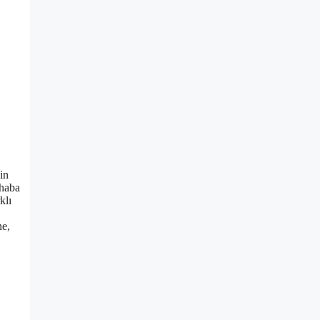
in
rhaba
klı
ne,