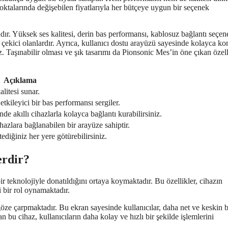
noktalarında değişebilen fiyatlarıyla her bütçeye uygun bir seçenek
ır. Yüksek ses kalitesi, derin bas performansı, kablosuz bağlantı seçene
çekici olanlardır. Ayrıca, kullanıcı dostu arayüzü sayesinde kolayca kon
niz. Taşınabilir olması ve şık tasarımı da Pionsonic Mes’in öne çıkan özell
Açıklama
alitesi sunar.
tkileyici bir bas performansı sergiler.
e akıllı cihazlarla kolayca bağlantı kurabilirsiniz.
hazlara bağlanabilen bir arayüze sahiptir.
ediğiniz her yere götürebilirsiniz.
erdir?
ir teknolojiyle donatıldığını ortaya koymaktadır. Bu özellikler, cihazın
 bir rol oynamaktadır.
öze çarpmaktadır. Bu ekran sayesinde kullanıcılar, daha net ve keskin b
 bu cihaz, kullanıcıların daha kolay ve hızlı bir şekilde işlemlerini