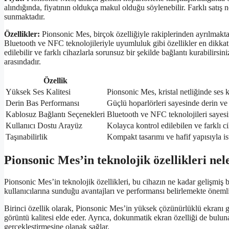
alındığında, fiyatının oldukça makul olduğu söylenebilir. Farklı satış 
sunmaktadır.
Özellikler:
Pionsonic Mes, birçok özelliğiyle rakiplerinden ayrılmaktad
Bluetooth ve NFC teknolojileriyle uyumluluk gibi özellikler en dikkat 
edilebilir ve farklı cihazlarla sorunsuz bir şekilde bağlantı kurabilirsi
arasındadır.
Özellik
Yüksek Ses Kalitesi
Pionsonic Mes, kristal netliğinde ses k
Derin Bas Performansı
Güçlü hoparlörleri sayesinde derin ve e
Kablosuz Bağlantı Seçenekleri
Bluetooth ve NFC teknolojileri sayesind
Kullanıcı Dostu Arayüz
Kolayca kontrol edilebilen ve farklı ci
Taşınabilirlik
Kompakt tasarımı ve hafif yapısıyla ist
Pionsonic Mes’in teknolojik özellikleri nel
Pionsonic Mes’in teknolojik özellikleri, bu cihazın ne kadar gelişmiş b
kullanıcılarına sunduğu avantajları ve performansı belirlemekte önemli
Birinci özellik olarak, Pionsonic Mes’in yüksek çözünürlüklü ekranı g
görüntü kalitesi elde eder. Ayrıca, dokunmatik ekran özelliği de bulunan
gerçekleştirmesine olanak sağlar.