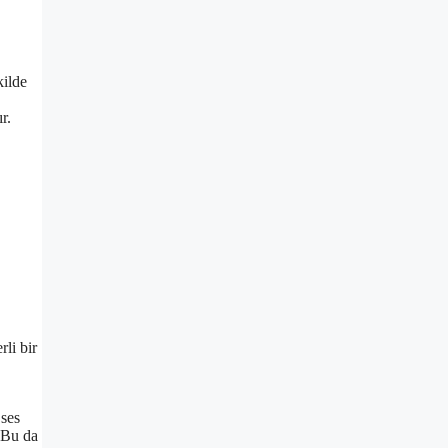
kilde
r.
li bir
 ses
. Bu da