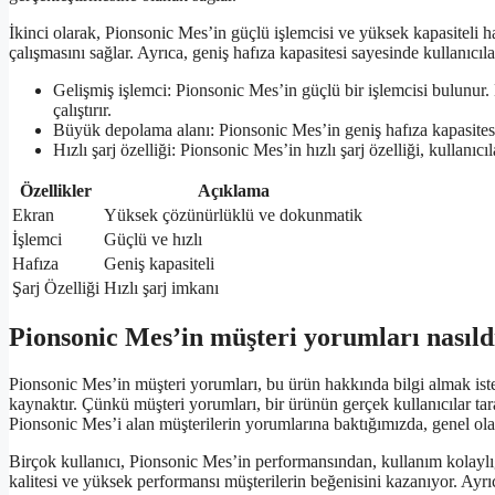
İkinci olarak, Pionsonic Mes’in güçlü işlemcisi ve yüksek kapasiteli haf
çalışmasını sağlar. Ayrıca, geniş hafıza kapasitesi sayesinde kullanıcılar
Gelişmiş işlemci: Pionsonic Mes’in güçlü bir işlemcisi bulunur. 
çalıştırır.
Büyük depolama alanı: Pionsonic Mes’in geniş hafıza kapasitesi
Hızlı şarj özelliği: Pionsonic Mes’in hızlı şarj özelliği, kullanıcı
Özellikler
Açıklama
Ekran
Yüksek çözünürlüklü ve dokunmatik
İşlemci
Güçlü ve hızlı
Hafıza
Geniş kapasiteli
Şarj Özelliği
Hızlı şarj imkanı
Pionsonic Mes’in müşteri yorumları nasıld
Pionsonic Mes’in müşteri yorumları, bu ürün hakkında bilgi almak iste
kaynaktır. Çünkü müşteri yorumları, bir ürünün gerçek kullanıcılar taraf
Pionsonic Mes’i alan müşterilerin yorumlarına baktığımızda, genel olar
Birçok kullanıcı, Pionsonic Mes’in performansından, kullanım kolaylı
kalitesi ve yüksek performansı müşterilerin beğenisini kazanıyor. Ayrıc