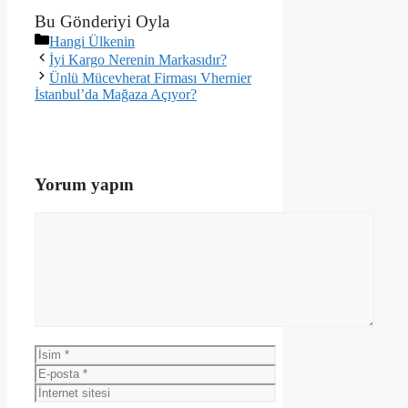
Bu Gönderiyi Oyla
Kategoriler
Hangi Ülkenin
İyi Kargo Nerenin Markasıdır?
Ünlü Mücevherat Firması Vhernier
İstanbul’da Mağaza Açıyor?
Yorum yapın
Yorum
İsim
E-
posta
İnternet
sitesi