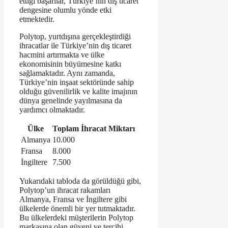
ettiği başarılar, Türkiye’nin dış ticaret
dengesine olumlu yönde etki
etmektedir.
Polytop, yurtdışına gerçekleştirdiği
ihracatlar ile Türkiye’nin dış ticaret
hacmini artırmakta ve ülke
ekonomisinin büyümesine katkı
sağlamaktadır. Aynı zamanda,
Türkiye’nin inşaat sektöründe sahip
olduğu güvenilirlik ve kalite imajının
dünya genelinde yayılmasına da
yardımcı olmaktadır.
Ülke
Toplam İhracat Miktarı
Almanya
10.000
Fransa
8.000
İngiltere
7.500
Yukarıdaki tabloda da görüldüğü gibi,
Polytop’un ihracat rakamları
Almanya, Fransa ve İngiltere gibi
ülkelerde önemli bir yer tutmaktadır.
Bu ülkelerdeki müşterilerin Polytop
markasına olan güveni ve tercihi,