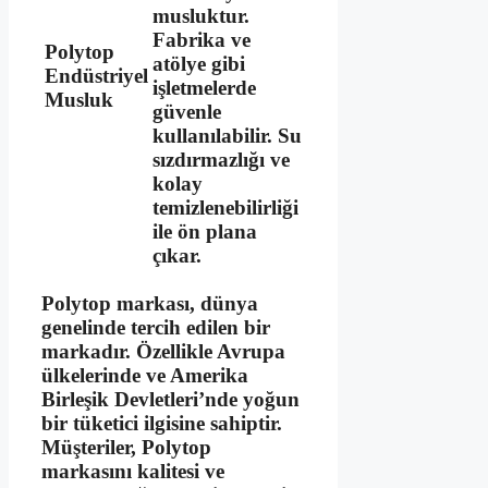
musluktur.
Fabrika ve
Polytop
atölye gibi
Endüstriyel
işletmelerde
Musluk
güvenle
kullanılabilir. Su
sızdırmazlığı ve
kolay
temizlenebilirliği
ile ön plana
çıkar.
Polytop markası, dünya
genelinde tercih edilen bir
markadır. Özellikle Avrupa
ülkelerinde ve Amerika
Birleşik Devletleri’nde yoğun
bir tüketici ilgisine sahiptir.
Müşteriler, Polytop
markasını kalitesi ve