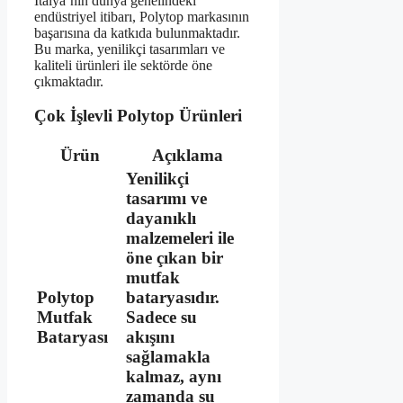
İtalya’nın dünya genelindeki
endüstriyel itibarı, Polytop markasının
başarısına da katkıda bulunmaktadır.
Bu marka, yenilikçi tasarımları ve
kaliteli ürünleri ile sektörde öne
çıkmaktadır.
Çok İşlevli Polytop Ürünleri
Ürün
Açıklama
Yenilikçi
tasarımı ve
dayanıklı
malzemeleri ile
öne çıkan bir
mutfak
Polytop
bataryasıdır.
Mutfak
Sadece su
Bataryası
akışını
sağlamakla
kalmaz, aynı
zamanda su