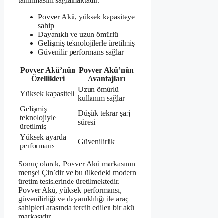
tanınmasını sağlamaktadır.
Povver Akü, yüksek kapasiteye
sahip
Dayanıklı ve uzun ömürlü
Gelişmiş teknolojilerle üretilmiş
Güvenilir performans sağlar
Povver Akü’nün
Povver Akü’nün
Özellikleri
Avantajları
Uzun ömürlü
Yüksek kapasiteli
kullanım sağlar
Gelişmiş
Düşük tekrar şarj
teknolojiyle
süresi
üretilmiş
Yüksek ayarda
Güvenilirlik
performans
Sonuç olarak, Povver Akü markasının
menşei Çin’dir ve bu ülkedeki modern
üretim tesislerinde üretilmektedir.
Povver Akü, yüksek performansı,
güvenilirliği ve dayanıklılığı ile araç
sahipleri arasında tercih edilen bir akü
markasıdır.