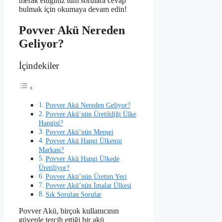
merak ettiğiniz tüm sorulara cevap
bulmak için okumaya devam edin!
Povver Akü Nereden
Geliyor?
İçindekiler
Povver Akü Nereden Geliyor?
Povver Akü’nün Üretildiği Ülke
Hangisi?
Povver Akü’nün Menşei
Povver Akü Hangi Ülkenin
Markası?
Povver Akü Hangi Ülkede
Üretiliyor?
Povver Akü’nün Üretim Yeri
Povver Akü’nün İmalat Ülkesi
Sık Sorulan Sorular
Povver Akü, birçok kullanıcının
güvenle tercih ettiği bir akü