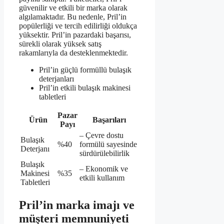
güvenilir ve etkili bir marka olarak
algılamaktadır. Bu nedenle, Pril’in
popülerliği ve tercih edilirliği oldukça
yüksektir. Pril’in pazardaki başarısı,
sürekli olarak yüksek satış
rakamlarıyla da desteklenmektedir.
Pril’in güçlü formüllü bulaşık
deterjanları
Pril’in etkili bulaşık makinesi
tabletleri
Pazar
Ürün
Başarıları
Payı
– Çevre dostu
Bulaşık
%40
formülü sayesinde
Deterjanı
sürdürülebilirlik
Bulaşık
– Ekonomik ve
Makinesi
%35
etkili kullanım
Tabletleri
Pril’in marka imajı ve
müşteri memnuniyeti