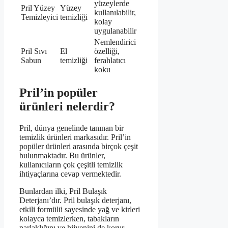
yüzeylerde
Pril Yüzey
Yüzey
kullanılabilir,
Temizleyici
temizliği
kolay
uygulanabilir
Nemlendirici
Pril Sıvı
El
özelliği,
Sabun
temizliği
ferahlatıcı
koku
Pril’in popüler
ürünleri nelerdir?
Pril, dünya genelinde tanınan bir
temizlik ürünleri markasıdır. Pril’in
popüler ürünleri arasında birçok çeşit
bulunmaktadır. Bu ürünler,
kullanıcıların çok çeşitli temizlik
ihtiyaçlarına cevap vermektedir.
Bunlardan ilki, Pril Bulaşık
Deterjanı’dır. Pril bulaşık deterjanı,
etkili formülü sayesinde yağ ve kirleri
kolayca temizlerken, tabakların
parlaklığını ve hijyenini de korur.