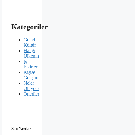
Kategoriler
Genel
Kültür
Hangi
Ülkenin
İş
Fikirleri
Kişisel
Gelişim
Neler
Oluyor?
Öneriler
Son Yazılar