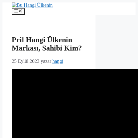
İçeriğe
atla
Menü
Pril Hangi Ülkenin
Markası, Sahibi Kim?
25 Eylül 2023
yazar
hangi