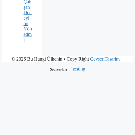
Çalı
şan
Den
eyi
mi
Yön
etim
i
© 2026 Bu Hangi Ülkenin
• Copy Right
CevseriTasarim
hosting
Sponsorlar;