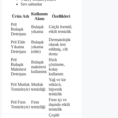
Sıvı sabunlar
Kullanım
Ürün Adı
Özellikleri
Alanı
Pril
Bulaşık
Güçlü formül,
Bulaşık
yıkama
etkili temizlik
Deterjanı
Dermatolojik
Pril Elde
Bulaşık
olarak test
Yıkama
yıkama
edilmiş, cilt
Deterjanı
(elde)
dostu
Pril
Hızlı
Bulaşık
Bulaşık
çözünme,
makinesi
Makinesi
kolay
kullanımı
Deterjanı
kullanım
Yağ ve kir
Pril Mutfak
Mutfak
sökücü,
Temizleyici
temizliği
hijyenik
temizlik
Fırın içi ve
Pril Fırın
Fırın
dışında etkili
Temizleyici
temizliği
temizlik
Çeşitli