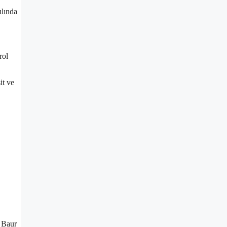
ılında
rol
it ve
.
. Baur