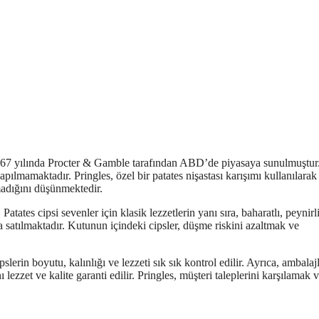
1967 yılında Procter & Gamble tarafından ABD’de piyasaya sunulmuştur
apılmamaktadır. Pringles, özel bir patates nişastası karışımı kullanılarak
lmadığını düşünmektedir.
Patates cipsi sevenler için klasik lezzetlerin yanı sıra, baharatlı, peynirl
da satılmaktadır. Kutunun içindeki cipsler, düşme riskini azaltmak ve
slerin boyutu, kalınlığı ve lezzeti sık sık kontrol edilir. Ayrıca, ambala
 lezzet ve kalite garanti edilir. Pringles, müşteri taleplerini karşılamak 