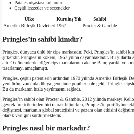
Patates nişastası kullanılır
Çeşitli lezzetler ve seçenekler
Ülke
Kuruluş Yılı
Sahibi
Amerika Birleşik Devletleri
1967
Procter & Gamble
Pringles’in sahibi kimdir?
Pringles, dünyaca ünlü bir cips markasıdır. Peki, Pringles’in sahibi k
şirketidir. Pringles’in kökeni, 1967 yılına dayanmaktadır. Bu yıllarda
attı. O dönemlerde, diğer cips markalarının aksine Baur, yarıklı ve kırı
tasarlamayı amaçlamıştı.
Pringles, çeşitli patentlerin ardından 1970 yılında Amerika Birleşik D
yeni ürün, zamanla dünya genelinde popüler hale geldi. Pringles cipsler
Bu da markanın hızla yayılmasını sağladı.
Pringles’in sahibi olan Procter & Gamble, 2012 yılında markayı Kel
gevrek üreticilerinden biri olarak bilinirken, Pringles’in portföyüne e
değişmesi, markanın global stratejisini ve pazara olan etkisini değiştirm
olarak varlığını sürdürmektedir.
Pringles nasıl bir markadır?