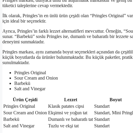
Pringles markası, dünyaca ünlü bir atıştırmalık markasıdır ve geniş bir
tüketici taleplerine cevap vermektedir.
İlk olarak, Pringles’in en ünlü ürün çeşidi olan “Pringles Original” vard
için ideal bir seçenektir.
Ayrıca, Pringles’in farklı lezzet alternatifleri mevcuttur. Örneğin, “S
sunar. “Barbekü” soslu Pringles ise, dumanlı ve baharatlı bir lezzete sa
deneyimi sunmaktadır.
Pringles markası, aynı zamanda boyut seçenekleri açısından da çeşitlil
küçük boyutlarda da ürünler bulunmaktadır. Bu küçük paketler, pratik bir 
sunulmaktadır.
Pringles Original
Sour Cream and Onion
Barbekü
Salt and Vinegar
Ürün Çeşidi
Lezzet
Boyut
Pringles Original
Klasik patates cipsi
Standart
Sour Cream and Onion
Ekşimsi ve yoğun tat
Standart, Mini Pring
Barbekü
Dumanlı ve baharatlı tat
Standart
Salt and Vinegar
Tuzlu ve ekşi tat
Standart