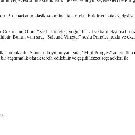
 ürün yelpazesi sunmaktadır. Farklı lezzet ve boyut seçenekleri ile Pring
ır. Bu, markanın klasik ve orijinal tatlarından biridir ve patates cipsi s
our Cream and Onion” soslu Pringles, yoğun bir tat ve hafif ekşimsi bir öz
hiptir. Bunun yanı sıra, “Salt and Vinegar” soslu Pringles, tuzlu ve ekşi 
ik sunmaktadır. Standart boyutun yanı sıra, “Mini Pringles” adı verilen
atıştırmalık olarak tercih edilebilir ve çeşitli lezzet seçenekleri ile
les