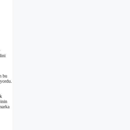
e
lini
n bu
uyordu.
ık
binin
 marka