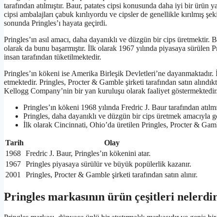
tarafından atılmıştır. Baur, patates cipsi konusunda daha iyi bir ürün
cipsi ambalajları çabuk kırılıyordu ve cipsler de genellikle kırılmış ş
sonunda Pringles’ı hayata geçirdi.
Pringles’ın asıl amacı, daha dayanıklı ve düzgün bir cips üretmektir. 
olarak da bunu başarmıştır. İlk olarak 1967 yılında piyasaya sürülen
insan tarafından tüketilmektedir.
Pringles’ın kökeni ise Amerika Birleşik Devletleri’ne dayanmaktadır. 
etmektedir. Pringles, Procter & Gamble şirketi tarafından satın alınd
Kellogg Company’nin bir yan kuruluşu olarak faaliyet göstermektedir
Pringles’ın kökeni 1968 yılında Fredric J. Baur tarafından atılmış
Pringles, daha dayanıklı ve düzgün bir cips üretmek amacıyla geli
İlk olarak Cincinnati, Ohio’da üretilen Pringles, Procter & Gambl
Tarih
Olay
1968
Fredric J. Baur, Pringles’ın kökenini atar.
1967
Pringles piyasaya sürülür ve büyük popülerlik kazanır.
2001
Pringles, Procter & Gamble şirketi tarafından satın alınır.
Pringles markasının ürün çeşitleri nelerdi