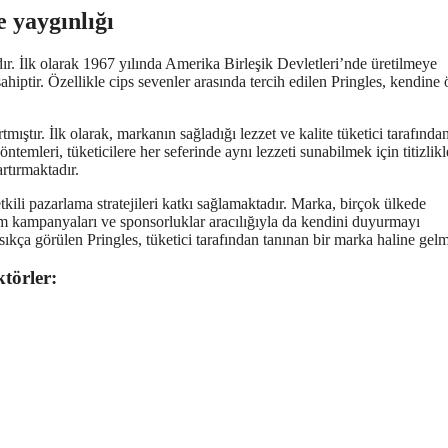
e yaygınlığı
ır. İlk olarak 1967 yılında Amerika Birleşik Devletleri’nde üretilmeye
iptir. Özellikle cips sevenler arasında tercih edilen Pringles, kendine
mıştır. İlk olarak, markanın sağladığı lezzet ve kalite tüketici tarafında
ntemleri, tüketicilere her seferinde aynı lezzeti sunabilmek için titizlikl
rtırmaktadır.
tkili pazarlama stratejileri katkı sağlamaktadır. Marka, birçok ülkede
lam kampanyaları ve sponsorluklar aracılığıyla da kendini duyurmayı
sıkça görülen Pringles, tüketici tarafından tanınan bir marka haline gelmi
törler: