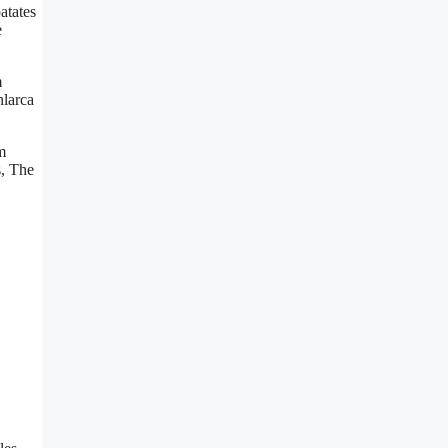
atates
e
m
nlarca
m
s, The