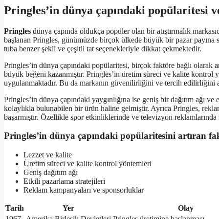
Pringles’in dünya çapındaki popülaritesi v
Pringles
dünya çapında oldukça popüler olan bir atıştırmalık markasıd
başlanan Pringles, günümüzde birçok ülkede büyük bir pazar payına sah
tuba benzer şekli ve çeşitli tat seçenekleriyle dikkat çekmektedir.
Pringles’in dünya çapındaki popülaritesi, birçok faktöre bağlı olarak art
büyük beğeni kazanmıştır. Pringles’in üretim süreci ve kalite kontrol yö
uygulanmaktadır. Bu da markanın güvenilirliğini ve tercih edilirliğini a
Pringles’in dünya çapındaki yaygınlığına ise geniş bir dağıtım ağı ve e
kolaylıkla bulunabilen bir ürün haline gelmiştir. Ayrıca Pringles, rek
başarmıştır. Özellikle spor etkinliklerinde ve televizyon reklamlarında 
Pringles’in dünya çapındaki popülaritesini artıran fak
Lezzet ve kalite
Üretim süreci ve kalite kontrol yöntemleri
Geniş dağıtım ağı
Etkili pazarlama stratejileri
Reklam kampanyaları ve sponsorluklar
Tarih
Yer
Olay
1967
Amerika Birleşik Devletleri
Pringles üretimine başlanması