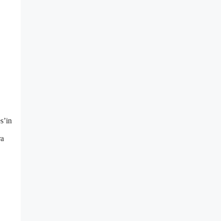
s’in
ra