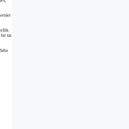
les,
evenler
ellik
bir tat
 daha