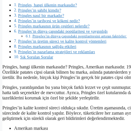
Pringles, hangi ülkenin markasıdır?
Pringles’in sahibi kimdir?
Pringles nasıl bir markadır?
Pringles’in tarihçesi ve kökeni nedir?
Pringles markasının ürün çeşitleri nelerdir?
Pringles’in dünya çapındaki popülaritesi ve yaygınlığı
Pringles’in dünya çapındaki popülaritesini artıran faktörler:
Pringles’in üretim süreci ve kalite kontrol yöntemleri
Pringles markasının sağlığa etkileri
Pringles’in pazarlama stratejileri ve reklamları
Sık Sorulan Sorular
Pringles, hangi ülkenin markasıdır? Pringles, Amerikan markasıdır. 
Özellikle patates cipsi olarak bilinen bu marka, aslında patateslerden y
üretilir. Bu nedenle, birçok kişi Pringles’in gerçek bir patates cipsi o
Pringles, yaratılışından bu yana birçok farklı lezzet ve çeşit sunmuştur. 
hatta tatlı seçenekler de mevcuttur. Ayrıca, Pringles özel kutularında 
tazeliklerini korumak için özel bir şekilde yerleştirilir.
Pringles’in kalite kontrol süreci oldukça sıkıdır. Üretim aşamasında, cip
sürecinde de kalite kontrol yapılır. Böylece, tüketicilere her zaman aynı
geliştirmek için sürekli olarak geri bildirimleri değerlendirmektedir.
Amerikan markası