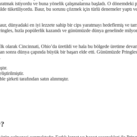
 yaratmak istiyordu ve buna yönelik çalışmalarına başladı. O dönemdeki p
ekilde tüketiliyordu. Baur, bu sorunu çözmek için türlü denemeler yaptı v
Baur, dünyadaki en iyi lezzete sahip bir cips yaratmayı hedeflemiş ve ta
 Pringles, hızla popülerlik kazandı ve günümüzde dünya genelinde milyo
İlk olarak Cincinnati, Ohio’da üretildi ve hala bu bölgede üretime deva
ıktan sonra dünya çapında büyük bir başarı elde etti. Günümüzde Pringle
.
tır.
ştirilmiştir.
e şirketi tarafından satın alınmıştır.
r?