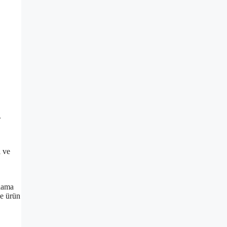
.
i ve
jlama
ve ürün