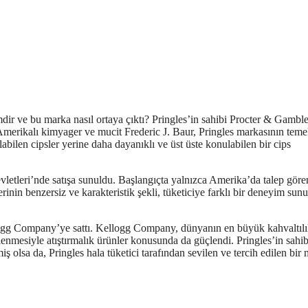
imdir ve bu marka nasıl ortaya çıktı? Pringles’in sahibi Procter & Gambl
 Amerikalı kimyager ve mucit Frederic J. Baur, Pringles markasının teme
labilen cipsler yerine daha dayanıklı ve üst üste konulabilen bir cips
evletleri’nde satışa sunuldu. Başlangıçta yalnızca Amerika’da talep göre
inin benzersiz ve karakteristik şekli, tüketiciye farklı bir deneyim sun
logg Company’ye sattı. Kellogg Company, dünyanın en büyük kahvaltıl
klenmesiyle atıştırmalık ürünler konusunda da güçlendi. Pringles’in sahi
iş olsa da, Pringles hala tüketici tarafından sevilen ve tercih edilen bir