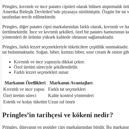
Pringles, kıvrımlı ve ince patates cipsleri olarak bilinen atıştırmalık 
Amerika Birleşik Devletleri’nde piyasaya sürülmüştür. Özgün bir tat ve
tarafından tercih edilmektedir.
Pringles, diğer patates cipsi markalarından farklı olarak, kıvrımlı ve h
üretilmektedir. İnce ve kıvrımlı şekilleri, özel bir patates hamurunun ke
yöntemleri de ürünün yüksek kalitede olmasını sağlamaktadır.
Pringles, farklı lezzet seçenekleriyle tüketicilere çeşitlilik sunmaktadır
tat bulunmaktadır. Soğan, biber, kırmızı biber, sour cream & onion gibi
Kıvrımlı ve ince yapısıyla dikkat çeker.
Özel üretim süreciyle şekillendirilir.
Farklı lezzet seçenekleri sunar.
Markanın Özellikleri
Markanın Avantajları
Kıvrımlı ve ince yapısı
Farklı tat seçenekleri
Özel üretim süreci
Kalite kontrol yöntemleri
Estetik ve kolay tüketim
Uzun raf ömrü
Pringles’in tarihçesi ve kökeni nedir?
Pringles, dünyanın en popüler cips markalarından biridir. Bu markanı