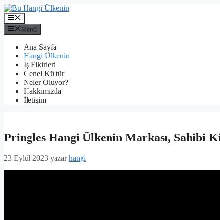
İçeriğe
atla
Menü
Menü
Ana Sayfa
Hangi Ülkenin
İş Fikirleri
Genel Kültür
Neler Oluyor?
Hakkımızda
İletişim
Pringles Hangi Ülkenin Markası, Sahibi 
23 Eylül 2023
yazar
hangi